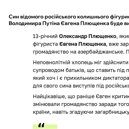
Син відомого російського колишнього фігури
Володимира Путіна Євгена Плющенка буде в
13-річний
Олександр Плющенко
, як
фігуриста
Євгена Плющенка
, вже за
громадянство на азербайджанське. П
Неповнолітній хлопець міг здійснит
супроводом батьків, що ставить під
який хоч і є прихильником диктатор
для свого сина виступів під російськ
Найцікавіше, що раніше Євген критик
змінювали громадянство заради того
країни, навіть згадуючи загарбницьку