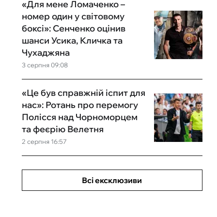
«Для мене Ломаченко –
номер один у світовому
боксі»: Сенченко оцінив
шанси Усика, Кличка та
Чухаджяна
3 серпня 09:08
«Це був справжній іспит для
нас»: Ротань про перемогу
Полісся над Чорноморцем
та феєрію Велетня
2 серпня 16:57
Всі ексклюзиви