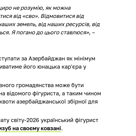
 щиро не розумію, як можна
тися від «сво». Відмовитися від
аших земель, від наших ресурсів, від
ься. Я погано до цього ставлюся», –
упати за Азербайджан як мінімум
риватиме його юнацька кар'єра у
вного громадянства може бути
на відомого фігуриста, а таким чином
 квоти азербайджанської збірної для
ату світу-2026 український фігурист
зуб на своєму ковзані
.