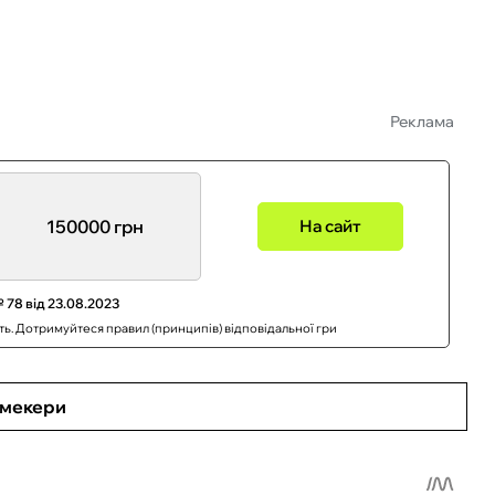
Реклама
150000 грн
На сайт
 78 від 23.08.2023
сть. Дотримуйтеся правил (принципів) відповідальної гри
кмекери