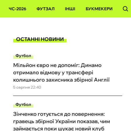
ЧС-2026
ФУТЗАЛ
ІНШІ
БУКМЕКЕРИ
ОСТАННІ НОВИНИ
Футбол
Мільйон євро не допоміг: Динамо
отримало відмову у трансфері
колишнього захисника збірної Англії
5 серпня 22:40
Футбол
Зінченко готується до повернення:
гравець збірної України показав, чим
займається поки шукає новий клуб