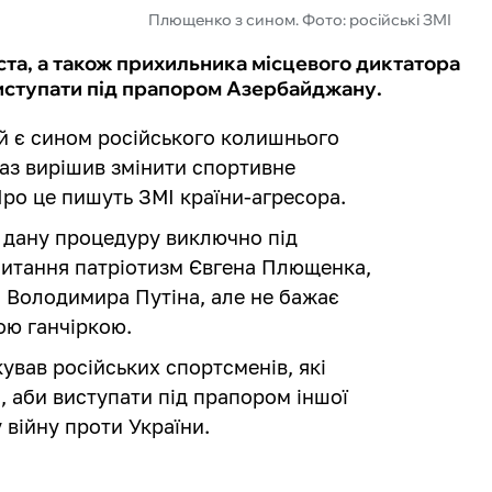
Плющенко з сином. Фото: російські ЗМІ
ста, а також прихильника місцевого диктатора
иступати під прапором Азербайджану.
ий є сином російського колишнього
раз вирішив змінити спортивне
ро це пишуть ЗМІ країни-агресора.
и дану процедуру виключно під
 питання патріотизм Євгена Плющенка,
а Володимира Путіна, але не бажає
ою ганчіркою.
ував російських спортсменів, які
, аби виступати під прапором іншої
 війну проти України.