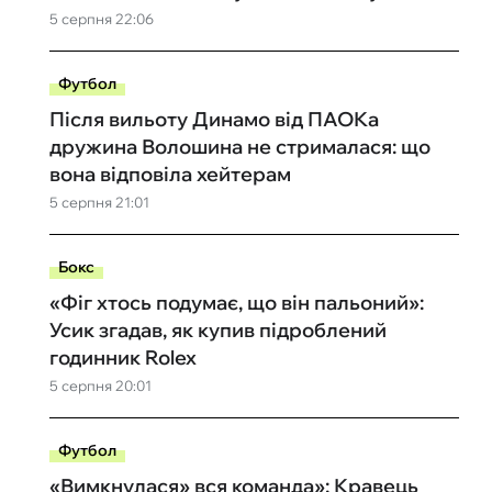
5 серпня 22:06
Футбол
Після вильоту Динамо від ПАОКа
дружина Волошина не стрималася: що
вона відповіла хейтерам
5 серпня 21:01
Бокс
«Фіг хтось подумає, що він пальоний»:
Усик згадав, як купив підроблений
годинник Rolex
5 серпня 20:01
Футбол
«Вимкнулася» вся команда»: Кравець