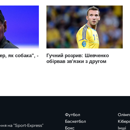
Футбол
Олімп
Баскетбол
Кібер
ня на "Sport-Express"
Бокс
Інші