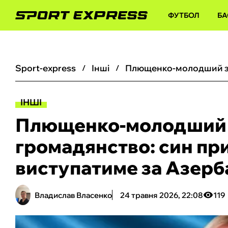
ФУТБОЛ
БА
sport-express
інші
ІНШІ
Плющенко-молодший 
громадянство: син пр
виступатиме за Азер
Владислав Власенко
24 травня 2026, 22:08
119