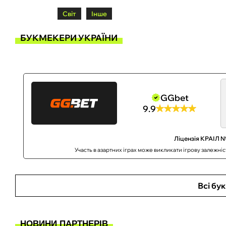
Світ
Інше
БУКМЕКЕРИ УКРАЇНИ
GGbet
9.9
Ліцензія КРАІЛ №
Участь в азартних іграх може викликати ігрову залежні
Всі бу