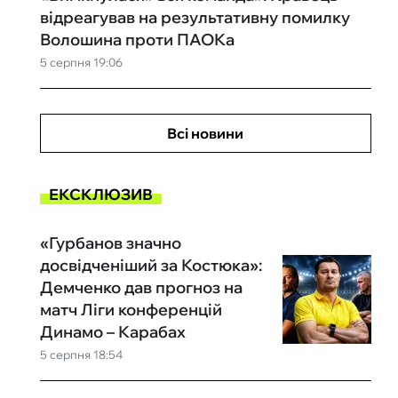
відреагував на результативну помилку
Волошина проти ПАОКа
5 серпня 19:06
Всі новини
ЕКСКЛЮЗИВ
«Гурбанов значно
досвідченіший за Костюка»:
Демченко дав прогноз на
матч Ліги конференцій
Динамо – Карабах
5 серпня 18:54