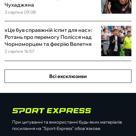
Чухаджяна
3 серпня 09:08
«Це був справжній іспит для нас»:
Ротань про перемогу Полісся над
Чорноморцем та феєрію Велетня
2 серпня 16:57
Всі ексклюзиви
При цитуванні та використанні будь-яких матеріалів
посилання на "Sport-Express" обов'язкове