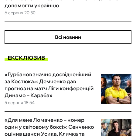
допомогти українцю
6 серпня 20:30
Всі новини
ЕКСКЛЮЗИВ
«Гурбанов значно досвідченіший
за Костюка»: Демченко дав
прогноз на матч Ліги конференцій
Динамо – Карабах
5 серпня 18:54
«Для мене Ломаченко – номер
один у світовому боксі»: Сенченко
оцінив шанси Усика, Кличка та