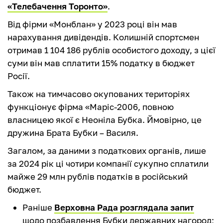
«Телебачення Торонто»
.
Від фірми «Монблан» у 2023 році він мав
нарахування дивідендів. Колишній спортсмен
отримав 1 104 186 рублів особистого доходу, з цієї
суми він мав сплатити 15% податку в бюджет
Росії.
Також на тимчасово окупованих територіях
функціонує фірма «Маріс-2006, повною
власницею якої є Неоніла Бубка. Ймовірно, це
дружина Брата Бубки – Василя.
Загалом, за даними з податкових органів, лише
за 2024 рік ці чотири компанії сукупно сплатили
майже 29 млн рублів податків в російський
бюджет.
Раніше
Верховна Рада розглядала запит
щодо позбавлення Бубки державних нагород;