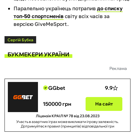
Паралельно українець потрапив
до списку
топ-50 спортсменів
світу всіх часів за
версією GiveMeSport.
Сергій Бубка
БУКМЕКЕРИ УКРАЇНИ
Реклама
GGbet
9.9
150000 грн
На сайт
Ліцензія КРАІЛ № 78 від 23.08.2023
Участь в азартних іграх може викликати ігрову залежність.
Дотримуйтеся правил (принципів) відповідальної гри