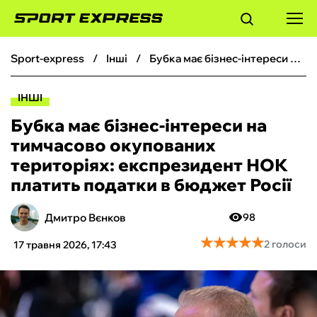
sport-express
інші
Бубка має бізнес-інтереси на тимчасово окупованих територіях: експрезидент НОК платить податки в бюджет Росії
ФУТБОЛ
ІНШІ
БАСКЕТБОЛ
Бубка має бізнес-інтереси на
тимчасово окупованих
БОКС
територіях: експрезидент НОК
платить податки в бюджет Росії
ХОКЕЙ
Дмитро Вєнков
98
ТЕНІС
★
★
★
★
★
★
★
★
★
★
2 голоси
17 травня 2026, 17:43
КІБЕРСПОРТ
ЧС-2026