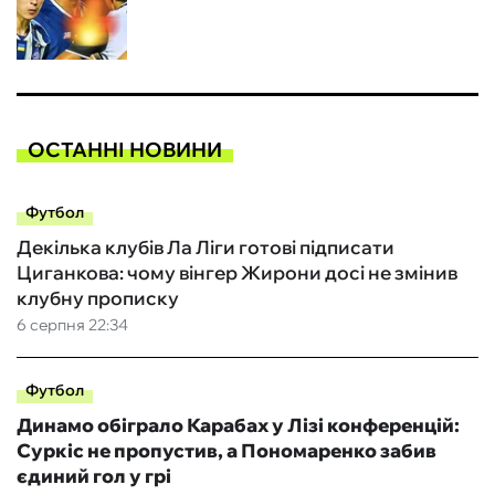
ОСТАННІ НОВИНИ
Футбол
Декілька клубів Ла Ліги готові підписати
Циганкова: чому вінгер Жирони досі не змінив
клубну прописку
6 серпня 22:34
Футбол
Динамо обіграло Карабах у Лізі конференцій:
Суркіс не пропустив, а Пономаренко забив
єдиний гол у грі