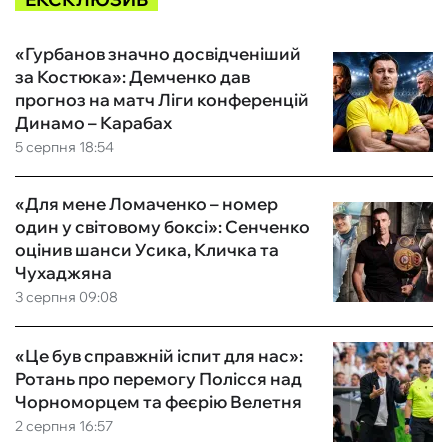
«Гурбанов значно досвідченіший
за Костюка»: Демченко дав
прогноз на матч Ліги конференцій
Динамо – Карабах
5 серпня 18:54
«Для мене Ломаченко – номер
один у світовому боксі»: Сенченко
оцінив шанси Усика, Кличка та
Чухаджяна
3 серпня 09:08
«Це був справжній іспит для нас»:
Ротань про перемогу Полісся над
Чорноморцем та феєрію Велетня
2 серпня 16:57