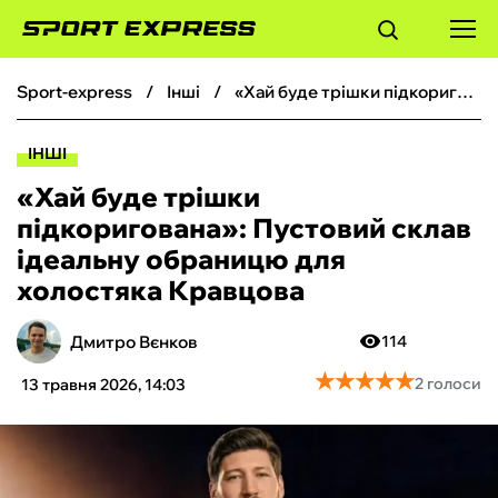
sport-express
інші
«Хай буде трішки підкоригована»: Пустовий склав ідеальну обраницю для холостяка Кравцова
ФУТБОЛ
ІНШІ
БАСКЕТБОЛ
«Хай буде трішки
підкоригована»: Пустовий склав
БОКС
ідеальну обраницю для
холостяка Кравцова
ХОКЕЙ
Дмитро Вєнков
114
ТЕНІС
★
★
★
★
★
★
★
★
★
★
2 голоси
13 травня 2026, 14:03
КІБЕРСПОРТ
ЧС-2026