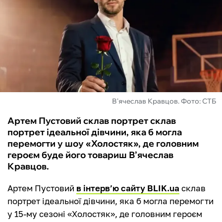
ФУТЗАЛ
ІНШІ
БУКМЕКЕРИ
В'ячеслав Кравцов. Фото: СТБ
Артем Пустовий склав портрет склав
портрет ідеальної дівчини, яка б могла
перемогти у шоу «Холостяк», де головним
героєм буде його товариш В’ячеслав
Кравцов.
Артем Пустовий
в інтерв’ю сайту BLIK.ua
склав
портрет ідеальної дівчини, яка б могла перемогти
у 15-му сезоні «Холостяк», де головним героєм