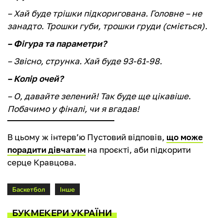
– Хай буде трішки підкоригована. Головне – не
занадто. Трошки губи, трошки груди (сміється).
– Фігура та параметри?
– Звісно, струнка. Хай буде 93-61-98.
– Колір очей?
– О, давайте зелений! Так буде ще цікавіше.
Побачимо у фіналі, чи я вгадав!
В цьому ж інтерв’ю Пустовий відповів,
що може
порадити дівчатам
на проєкті, аби підкорити
серце Кравцова.
Баскетбол
Інше
БУКМЕКЕРИ УКРАЇНИ