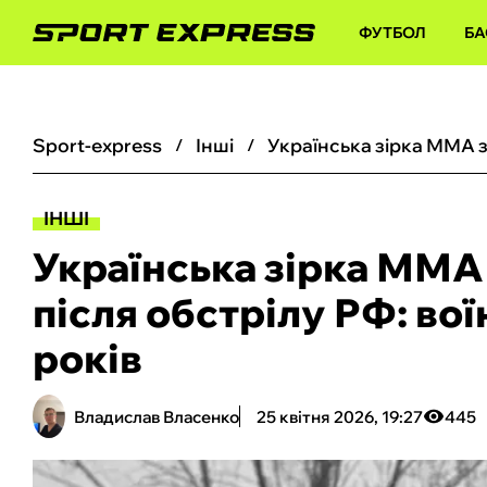
ФУТБОЛ
БА
sport-express
інші
ІНШІ
Українська зірка ММА
після обстрілу РФ: во
років
Владислав Власенко
25 квітня 2026, 19:27
445