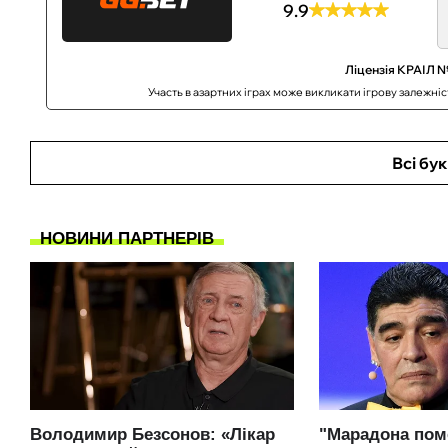
9.9
Ліцензія КРАІЛ №
Участь в азартних іграх може викликати ігрову залежні
Всі бу