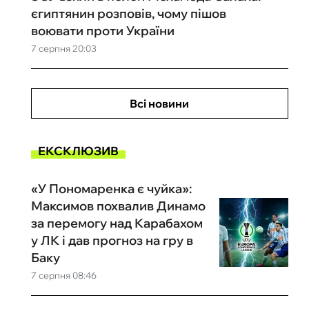
єгиптянин розповів, чому пішов
воювати проти України
7 серпня 20:03
Всі новини
ЕКСКЛЮЗИВ
«У Пономаренка є чуйка»:
Максимов похвалив Динамо
за перемогу над Карабахом
у ЛК і дав прогноз на гру в
Баку
7 серпня 08:46