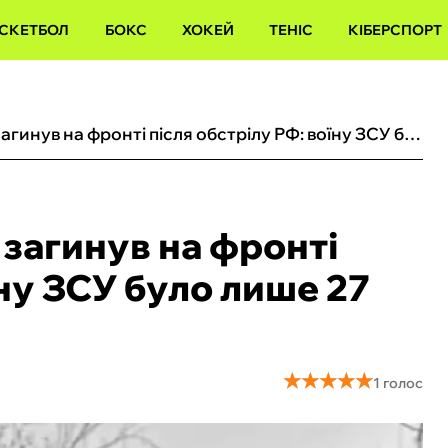
СКЕТБОЛ
БОКС
ХОКЕЙ
ТЕНІС
КІБЕРСПОРТ
Українська зірка ММА загинув на фронті після обстрілу РФ: воїну ЗСУ було лише 27 років
 загинув на фронті
їну ЗСУ було лише 27
★
★
★
★
★
★
★
★
★
★
1 голос