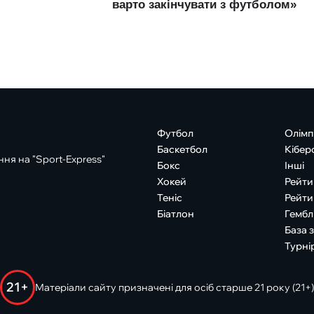
Футбол
Олімп
Баскетбол
Кібер
ня на "Sport-Express"
Бокс
Інші
Хокей
Рейти
Теніс
Рейти
Біатлон
Гембл
База 
Турні
21+
Матеріали сайту призначені для осіб старше 21 року (21+)