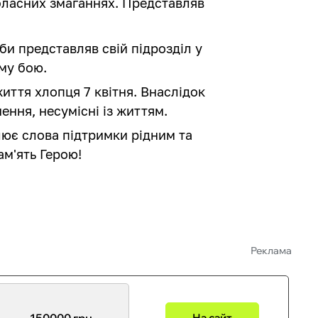
бласних змаганнях. Представляв
би представляв свій підрозділ у
му бою.
иття хлопця 7 квітня. Внаслідок
ння, несумісні із життям.
ює слова підтримки рідним та
ам'ять Герою!
Реклама
150000 грн
На сайт