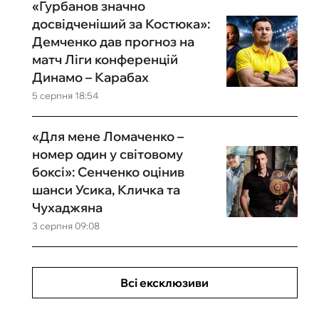
«Гурбанов значно
досвідченіший за Костюка»:
Демченко дав прогноз на
матч Ліги конференцій
Динамо – Карабах
5 серпня 18:54
«Для мене Ломаченко –
номер один у світовому
боксі»: Сенченко оцінив
шанси Усика, Кличка та
Чухаджяна
3 серпня 09:08
Всі ексклюзиви