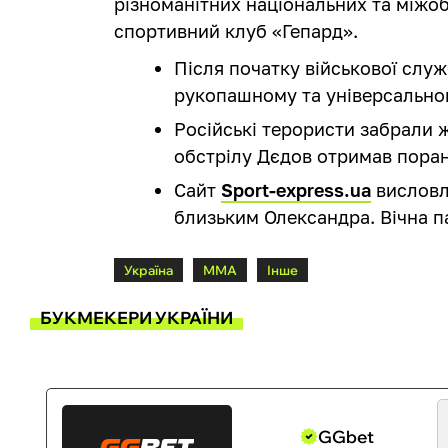
різноманітних національних та міжо
спортивний клуб «Гепард».
Після початку військової служ
рукопашному та універсально
Російські терористи забрали ж
обстрілу Дєдов отримав поране
Сайт
Sport-express.ua
висловл
близьким Олександра. Вічна п
Україна
ММА
Інше
БУКМЕКЕРИ УКРАЇНИ
GGbet