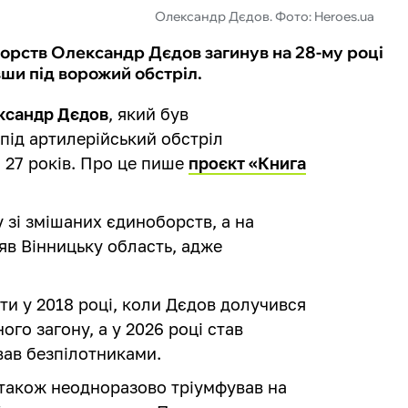
Олександр Дєдов. Фото: Heroes.ua
борств Олександр Дєдов загинув на 28-му році
ши під ворожий обстріл.
ксандр Дєдов
, який був
під артилерійський обстріл
і 27 років. Про це пише
проєкт «Книга
 зі змішаних єдиноборств, а на
яв Вінницьку область, адже
ти у 2018 році, коли Дєдов долучився
го загону, а у 2026 році став
вав безпілотниками.
 також неодноразово тріумфував на