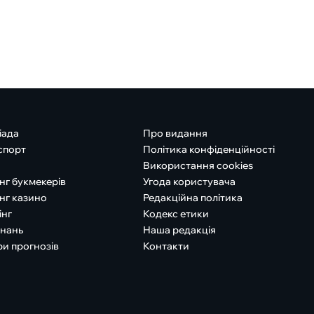
іада
Про видання
спорт
Політика конфіденційності
Використання cookies
нг букмекерів
Угода користувача
нг казино
Редакційна політика
інг
Кодекс етики
знань
Наша редакція
ри прогнозів
Контакти