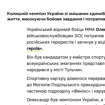
Колишній чемпіон України зі змішаних єдино
життя, виконуючи бойове завдання і потрапив
Український відомий боєць ММА
Оле
військовослужбовцем ЗСУ, потрапив 
російських терористів і загинув у віц
героїв»
.
Він був кандидатом у майстри спорту
всеукраїнських змаганнях представл
народився у місті Тульчин.
Спортивну кар'єру довелося перерва
до Могилів-Подільського прикордонно
частиною підрозділу «Фенікс» і керу
Олександр був чемпіоном України, а