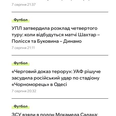
7 серпня 21:37
Футбол
УПЛ затвердила розклад четвертого
туру: коли відбудуться матчі Шахтар –
Полісся та Буковина – Динамо
7 серпня 21:11
Футбол
«Черговий доказ терору»: УАФ рішуче
засудила російський удар по стадіону
«Чорноморець» в Одесі
7 серпня 20:32
Футбол
ЗСУ взяли в полон Мохамеда Салаха: