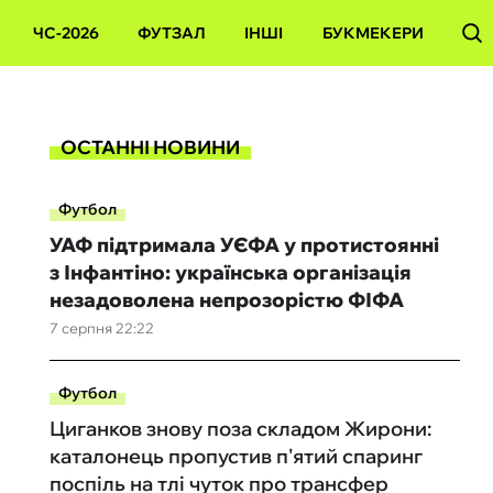
ЧС-2026
ФУТЗАЛ
ІНШІ
БУКМЕКЕРИ
ОСТАННІ НОВИНИ
Футбол
УАФ підтримала УЄФА у протистоянні
з Інфантіно: українська організація
незадоволена непрозорістю ФІФА
7 серпня 22:22
Футбол
Циганков знову поза складом Жирони:
каталонець пропустив п'ятий спаринг
поспіль на тлі чуток про трансфер