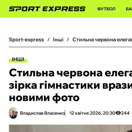
ФУТБОЛ
БА
sport-express
інші
ІНШІ
Стильна червона елега
зірка гімнастики враз
новими фото
Владислав Власенко
12 квітня 2026, 20:30
244