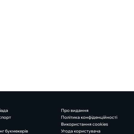
іада
Про видання
спорт
Політика конфіденційності
Використання cookies
нг букмекерів
Угода користувача