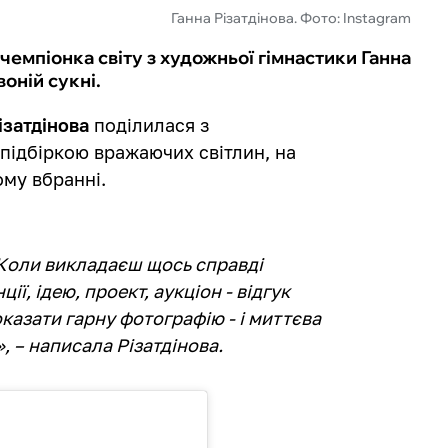
Ганна Різатдінова. Фото: Instagram
чемпіонка світу з художньої гімнастики Ганна
оній сукні.
ізатдінова
поділилася з
підбіркою вражаючих світлин, на
ому вбранні.
 Коли викладаєш щось справді
ії, ідею, проект, аукціон - відгук
казати гарну фотографію - і миттєва
, – написала Різатдінова.