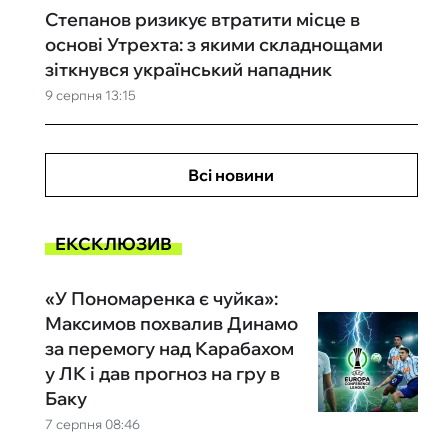
Степанов ризикує втратити місце в
основі Утрехта: з якими складнощами
зіткнувся український нападник
9 серпня 13:15
Всі новини
ЕКСКЛЮЗИВ
«У Пономаренка є чуйка»:
Максимов похвалив Динамо
за перемогу над Карабахом
у ЛК і дав прогноз на гру в
Баку
7 серпня 08:46