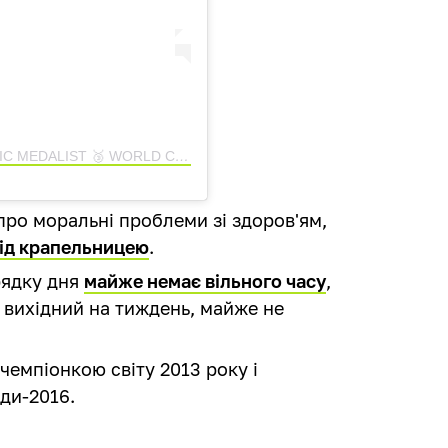
Допис, поширений ANNA RIZATDINOVA. OLYMPIC MEDALIST 🥉 WORLD CHAMPION 🥇 (@anna_rizatdinova)
про моральні проблеми зі здоров'ям,
ід крапельницею
.
орядку дня
майже немає вільного часу
,
 вихідний на тиждень, майже не
чемпіонкою світу 2013 року і
ди-2016.