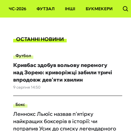
ЧС-2026
ФУТЗАЛ
ІНШІ
БУКМЕКЕРИ
ОСТАННІ НОВИНИ
Футбол
Кривбас здобув вольову перемогу
над Зорею: криворіжці забили тричі
впродовж дев'яти хвилин
9 серпня 14:50
Бокс
Леннокс Льюїс назвав п'ятірку
найкращих боксерів в історії: чи
потрапив Усик до списку легендарного