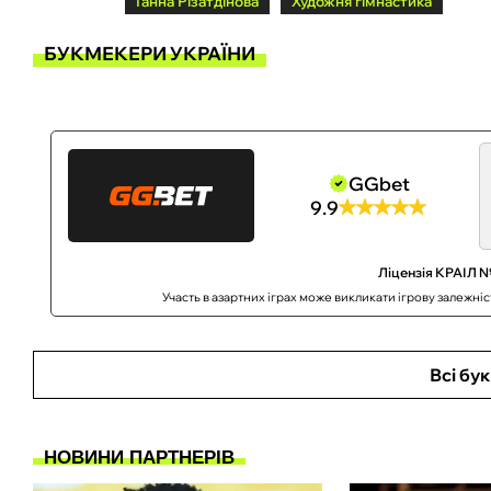
Ганна Різатдінова
Художня гімнастика
БУКМЕКЕРИ УКРАЇНИ
GGbet
9.9
Ліцензія КРАІЛ №
Участь в азартних іграх може викликати ігрову залежні
Всі бу