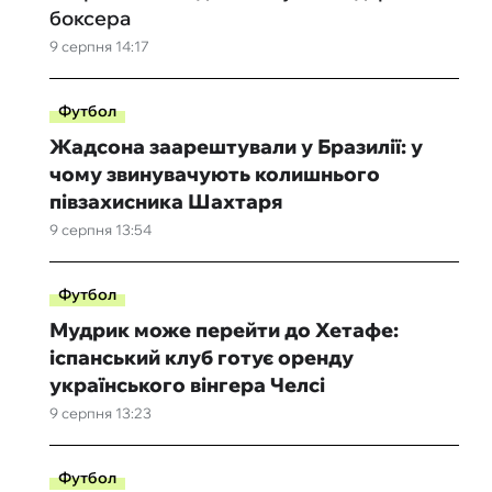
боксера
9 серпня 14:17
Футбол
Жадсона заарештували у Бразилії: у
чому звинувачують колишнього
півзахисника Шахтаря
9 серпня 13:54
Футбол
Мудрик може перейти до Хетафе:
іспанський клуб готує оренду
українського вінгера Челсі
9 серпня 13:23
Футбол