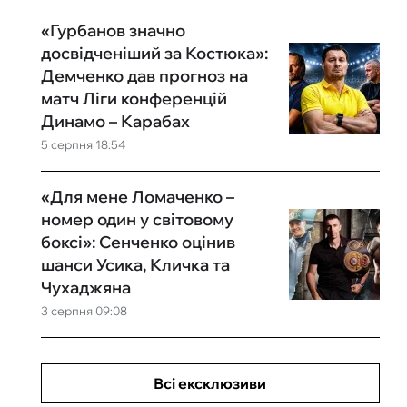
«Гурбанов значно
досвідченіший за Костюка»:
Демченко дав прогноз на
матч Ліги конференцій
Динамо – Карабах
5 серпня 18:54
«Для мене Ломаченко –
номер один у світовому
боксі»: Сенченко оцінив
шанси Усика, Кличка та
Чухаджяна
3 серпня 09:08
Всі ексклюзиви