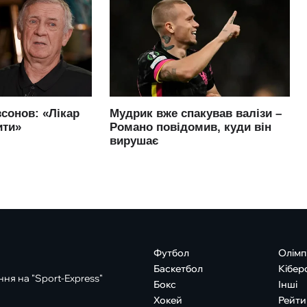
Футбол
Олімп
Баскетбол
Кібер
ня на "Sport-Express"
Бокс
Інші
Хокей
Рейти