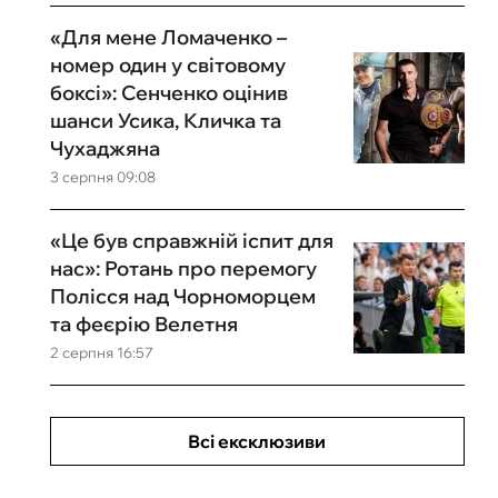
«Для мене Ломаченко –
номер один у світовому
боксі»: Сенченко оцінив
шанси Усика, Кличка та
Чухаджяна
3 серпня 09:08
«Це був справжній іспит для
нас»: Ротань про перемогу
Полісся над Чорноморцем
та феєрію Велетня
2 серпня 16:57
Всі ексклюзиви