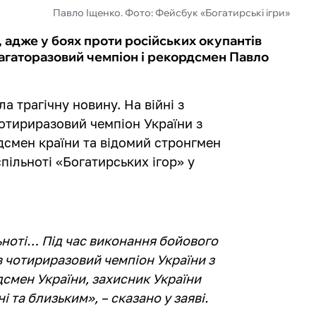
Павло Іщенко. Фото: Фейсбук «Богатирські ігри»
, адже у боях проти російських окупантів
багаторазовий чемпіон і рекордсмен Павло
а трагічну новину. На війні з
отириразовий чемпіон України з
дсмен країни та відомий стронгмен
спільноті «Богатирських ігор» у
льноті… Під час виконання бойового
в чотириразовий чемпіон України з
смен України, захисник України
 та близьким», – сказано у заяві.