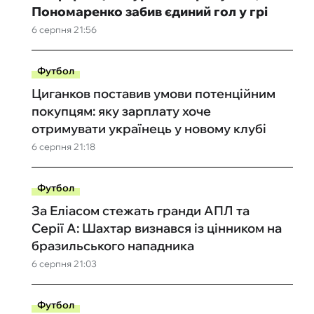
Пономаренко забив єдиний гол у грі
6 серпня 21:56
Футбол
Циганков поставив умови потенційним
покупцям: яку зарплату хоче
отримувати українець у новому клубі
6 серпня 21:18
Футбол
За Еліасом стежать гранди АПЛ та
Серії А: Шахтар визнався із цінником на
бразильського нападника
6 серпня 21:03
Футбол