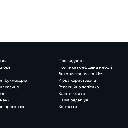
іада
Про видання
спорт
Політика конфіденційності
Використання cookies
нг букмекерів
Угода користувача
нг казино
Редакційна політика
інг
Кодекс етики
знань
Наша редакція
ри прогнозів
Контакти