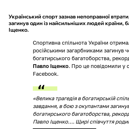
Український спорт зазнав непоправної втрати
загинув один із найсильніших людей країни, 
Іщенко.
Спортивна спільнота України отримал
російськими загарбниками загинув ч
богатирського багатоборства, рекор
Павло Іщенко
. Про це повідомили у 
Facebook.
«Велика трагедія в богатирській спі
завдання, в бою з окупантами загину
богатирського багатоборства, рекорд
Павло Іщенко…. Щирі співчуття родині