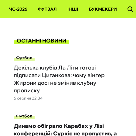
ЧС-2026
ФУТЗАЛ
ІНШІ
БУКМЕКЕРИ
ОСТАННІ НОВИНИ
Футбол
Декілька клубів Ла Ліги готові
підписати Циганкова: чому вінгер
Жирони досі не змінив клубну
прописку
6 серпня 22:34
Футбол
Динамо обіграло Карабах у Лізі
конференцій: Суркіс не пропустив, а