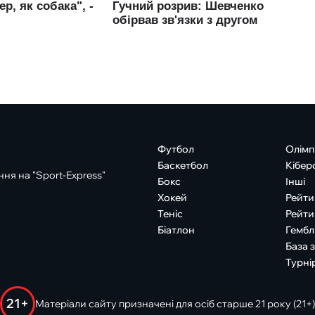
Футбол
Олімп
Баскетбол
Кібер
ня на "Sport-Express"
Бокс
Інші
Хокей
Рейти
Теніс
Рейти
Біатлон
Гембл
База 
Турні
21+
Матеріали сайту призначені для осіб старше 21 року (21+)