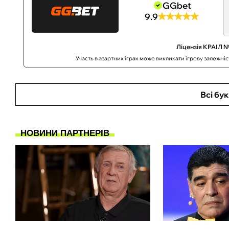
GGbet
9.9
Ліцензія КРАІЛ №
Участь в азартних іграх може викликати ігрову залежні
Всі бу