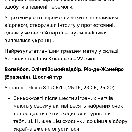
здобути впевнені перемоги.
У третьому сеті перемогли чехи із невеличким
відривом, створивши інтригу у протистоянні,
однак у четвертій партії нову сильнішими
виявилися українці.
Найрезультативнішим гравцем матчу у складі
України став Ілля Ковальов – 22 очки.
Волейбол. Олімпійський відбір. Ріо-де-Жанейро
(Бразилія). Шостий тур
Україна – Чехія 3:1 (25:19, 25:15, 23:25, 25:20)
Синьо-жовті після шести зіграних матчів
мають у своєму активі десять набраних очок
та посідають п’яту сходинку в турнірній
таблиці. Нижче цієї сходинки до кінця відбору
Україна вже не опуститься;