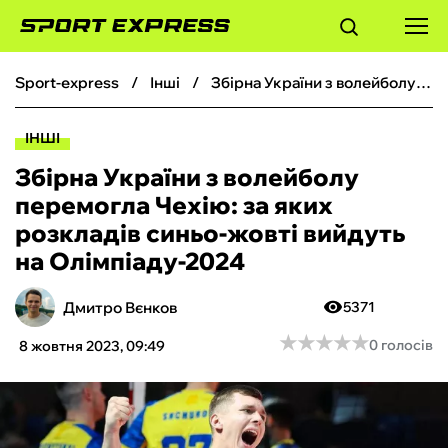
sport-express
інші
Збірна України з волейболу перемогла Чехію: за яких розкладів синьо-жовті вийдуть на Олімпіаду-2024
ФУТБОЛ
ІНШІ
БАСКЕТБОЛ
Збірна України з волейболу
перемогла Чехію: за яких
БОКС
розкладів синьо-жовті вийдуть
на Олімпіаду-2024
ХОКЕЙ
Дмитро Вєнков
5371
ТЕНІС
★
★
★
★
★
★
★
★
★
★
0 голосів
8 жовтня 2023, 09:49
КІБЕРСПОРТ
ЧС-2026