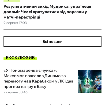
Результативний вихід Мудрика: українець
допоміг Челсі врятуватися від поразки у
матчі-перестрілці
9 серпня 17:03
Всі новини
ЕКСКЛЮЗИВ
«У Пономаренка є чуйка»:
Максимов похвалив Динамо за
перемогу над Карабахом у ЛК і дав
прогноз на гру в Баку
7 серпня 08:46