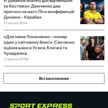
«Гурбанов значно досвідченіший
за Костюка»: Демченко дав
прогноз на матч Ліги конференцій
Динамо – Карабах
5 серпня 18:54
«Для мене Ломаченко – номер
один у світовому боксі»: Сенченко
оцінив шанси Усика, Кличка та
Чухаджяна
3 серпня 09:08
Всі ексклюзиви