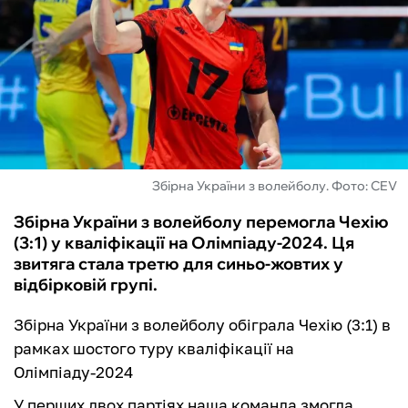
ФУТЗАЛ
ІНШІ
БУКМЕКЕРИ
Збірна України з волейболу. Фото: CEV
Збірна України з волейболу перемогла Чехію
(3:1) у кваліфікації на Олімпіаду-2024. Ця
звитяга стала третю для синьо-жовтих у
відбірковій групі.
Збірна України з волейболу обіграла Чехію (3:1) в
рамках шостого туру кваліфікації на
Олімпіаду-2024
У перших двох партіях наша команда змогла