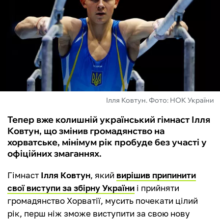
ФУТЗАЛ
ІНШІ
БУКМЕКЕРИ
Ілля Ковтун. Фото: НОК України
Тепер вже колишній український гімнаст Ілля
Ковтун, що змінив громадянство на
хорватське, мінімум рік пробуде без участі у
офіційних змаганнях.
Гімнаст
Ілля Ковтун
, який
вирішив припинити
свої виступи за збірну України
і прийняти
громадянство Хорватії, мусить почекати цілий
рік, перш ніж зможе виступити за свою нову