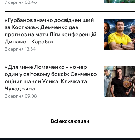
7 серпня 08:46
«Гурбанов значно досвідченіший
за Костюка»: Демченко дав
прогноз на матч Ліги конференцій
Динамо – Карабах
5 серпня 18:54
«Для мене Ломаченко – номер
один у світовому боксі»: Сенченко
оцінив шанси Усика, Кличка та
Чухаджяна
3 серпня 09:08
Всі ексклюзиви