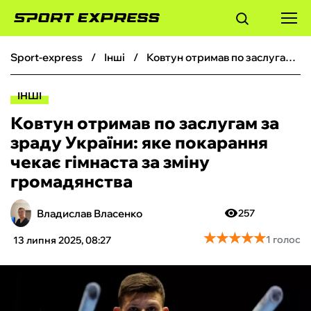
sport-express
інші
Ковтун отримав по заслугам за зраду України: яке покарання чекає гімнаста за зміну громадянства
ФУТБОЛ
ІНШІ
БАСКЕТБОЛ
Ковтун отримав по заслугам за
зраду України: яке покарання
БОКС
чекає гімнаста за зміну
громадянства
ХОКЕЙ
Владислав Власенко
257
ТЕНІС
★
★
★
★
★
★
★
★
★
★
1 голос
13 липня 2025, 08:27
КІБЕРСПОРТ
ЧС-2026