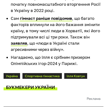
початку повномасштабного вторгенння Росії
в Україну в 2022 році.
Сам
гімнаст раніше повідомив
, що багато
факторів вплинули на його бажання змінити
країну, в тому числі люди в Хорватії, які його
підтримували всі ці три роки. Також він
заявляв
, що «люди в Україні стали
агресивними через війну».
Нагадаємо, що Ілля є срібним призером
Олімпійських ігор-2024 у Парижі.
Україна
Спортивна гімнастика
Ілля Ковтун
БУКМЕКЕРИ УКРАЇНИ
Реклама