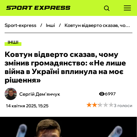
sport-express
інші
Ковтун відверто сказав, чому змінив громадянство: «‎Не лише війна в Україні вплинула на моє рішення»
ФУТБОЛ
ІНШІ
БАСКЕТБОЛ
Ковтун відверто сказав, чому
змінив громадянство: «‎Не лише
БОКС
війна в Україні вплинула на моє
рішення»
ХОКЕЙ
Сергій Дем'янчук
6997
ТЕНІС
★
★
★
★
★
★
★
★
★
★
3 голоси
14 квітня 2025, 15:25
КІБЕРСПОРТ
ЧС-2026