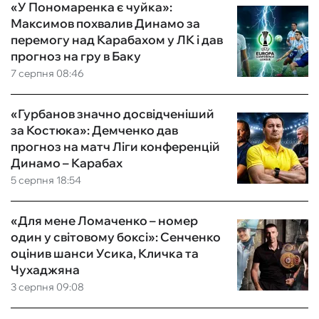
«У Пономаренка є чуйка»:
Максимов похвалив Динамо за
перемогу над Карабахом у ЛК і дав
прогноз на гру в Баку
7 серпня 08:46
«Гурбанов значно досвідченіший
за Костюка»: Демченко дав
прогноз на матч Ліги конференцій
Динамо – Карабах
5 серпня 18:54
«Для мене Ломаченко – номер
один у світовому боксі»: Сенченко
оцінив шанси Усика, Кличка та
Чухаджяна
3 серпня 09:08