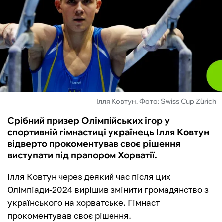
ФУТЗАЛ
ІНШІ
БУКМЕКЕРИ
Ілля Ковтун. Фото: Swiss Cup Zürich
Срібний призер Олімпійських ігор у
спортивній гімнастиці українець Ілля Ковтун
відверто прокоментував своє рішення
виступати під прапором Хорватії.
Ілля Ковтун через деякий час після цих
Олімпіади-2024 вирішив змінити громадянство з
українського на хорватське. Гімнаст
прокоментував своє рішення.