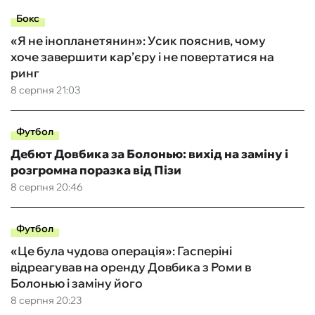
Бокс
«Я не інопланетянин»: Усик пояснив, чому
хоче завершити кар’єру і не повертатися на
ринг
8 серпня 21:03
Футбол
Дебют Довбика за Болонью: вихід на заміну і
розгромна поразка від Пізи
8 серпня 20:46
Футбол
«Це була чудова операція»: Гасперіні
відреагував на оренду Довбика з Роми в
Болонью і заміну його
8 серпня 20:23