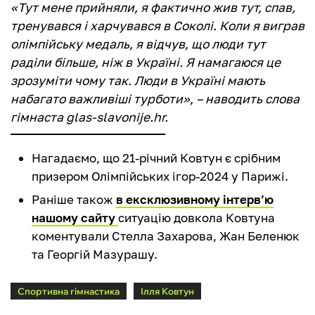
«Тут мене прийняли, я фактично жив тут, спав,
тренувався і харчувався в Соколі. Коли я виграв
олімпійську медаль, я відчув, що люди тут
раділи більше, ніж в Україні. Я намагаюся це
зрозуміти чому так. Люди в Україні мають
набагато важливіші турботи», – наводить слова
гімнаста glas-slavonije.hr.
Нагадаємо, що 21-річний Ковтун є срібним
призером Олімпійських ігор-2024 у Парижі.
Раніше також
в ексклюзивному інтерв’ю
нашому сайту
ситуацію довкола Ковтуна
коментували Стелла Захарова, Жан Беленюк
та Георгій Мазурашу.
Спортивна гімнастика
Ілля Ковтун