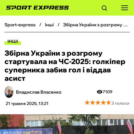
sport-express
інші
Збірна України з розгрому стартувала на ЧС-2025: голкіпер суперника забив гол і віддав асист
ФУТБОЛ
ІНШІ
БАСКЕТБОЛ
Збірна України з розгрому
стартувала на ЧС-2025: голкіпер
БОКС
суперника забив гол і віддав
асист
ХОКЕЙ
Владислав Власенко
7109
ТЕНІС
★
★
★
★
★
★
★
★
★
★
3 голоси
21 травня 2025, 13:21
КІБЕРСПОРТ
ЧС-2026