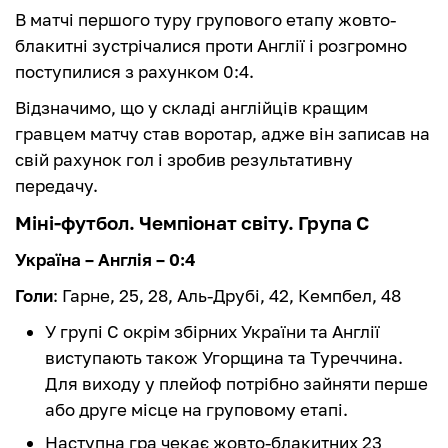
В матчі першого туру групового етапу жовто-
блакитні зустрічалися проти Англії і розгромно
поступилися з рахунком 0:4.
Відзначимо, що у складі англійців кращим
гравцем матчу став воротар, адже він записав на
свій рахунок гол і зробив результативну
передачу.
Міні-футбол. Чемпіонат світу. Група С
Україна – Англія – 0:4
Голи
: Гарне, 25, 28, Аль-Друбі, 42, Кемпбел, 48
У групі С окрім збірних України та Англії
виступають також Угорщина та Туреччина.
Для виходу у плейоф потрібно зайняти перше
або друге місце на груповому етапі.
Наступна гра чекає жовто-блакитних 23