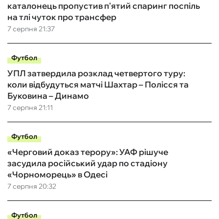
каталонець пропустив п'ятий спаринг поспіль
на тлі чуток про трансфер
7 серпня 21:37
Футбол
УПЛ затвердила розклад четвертого туру:
коли відбудуться матчі Шахтар – Полісся та
Буковина – Динамо
7 серпня 21:11
Футбол
«Черговий доказ терору»: УАФ рішуче
засудила російський удар по стадіону
«Чорноморець» в Одесі
7 серпня 20:32
Футбол