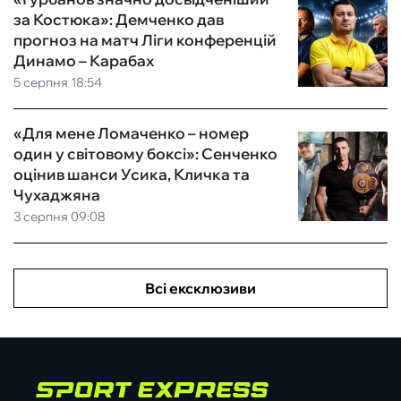
за Костюка»: Демченко дав
прогноз на матч Ліги конференцій
Динамо – Карабах
5 серпня 18:54
«Для мене Ломаченко – номер
один у світовому боксі»: Сенченко
оцінив шанси Усика, Кличка та
Чухаджяна
3 серпня 09:08
Всі ексклюзиви