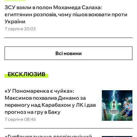
ЗСУ взяли в полон Мохамеда Салаха:
єгиптянин розповів, чому пішов воювати проти
України
7 серпня 20:03
Всі новини
ЕКСКЛЮЗИВ
«У Пономаренка є чуйка»:
Максимов похвалив Динамо за
перемогу над Карабахом у ЛК і дав
прогноз на гру в Баку
7 серпня 08:46
«Гурбанов значно досвідченіший