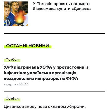
ОСТАННІ НОВИНИ
Футбол
УАФ підтримала УЄФА у протистоянні з
Інфантіно: українська організація
незадоволена непрозорістю ФІФА
7 серпня 22:22
Футбол
Циганков знову поза складом Жирони: