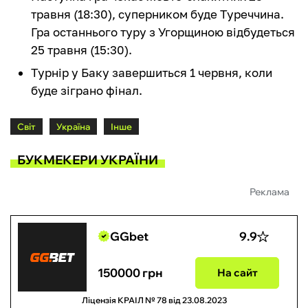
травня (18:30), суперником буде Туреччина.
Гра останнього туру з Угорщиною відбудеться
25 травня (15:30).
Турнір у Баку завершиться 1 червня, коли
буде зіграно фінал.
Світ
Україна
Інше
БУКМЕКЕРИ УКРАЇНИ
Реклама
GGbet
9.9
150000 грн
На сайт
Ліцензія КРАІЛ № 78 від 23.08.2023