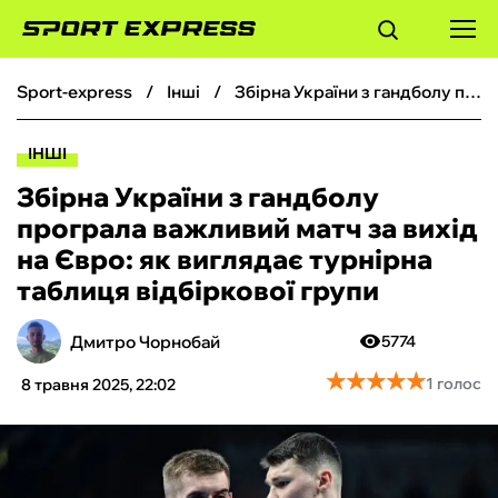
sport-express
інші
Збірна України з гандболу програла важливий матч за вихід на Євро: як виглядає турнірна таблиця відбіркової групи
ФУТБОЛ
ІНШІ
БАСКЕТБОЛ
Збірна України з гандболу
програла важливий матч за вихід
БОКС
на Євро: як виглядає турнірна
таблиця відбіркової групи
ХОКЕЙ
Дмитро Чорнобай
5774
ТЕНІС
★
★
★
★
★
★
★
★
★
★
1 голос
8 травня 2025, 22:02
КІБЕРСПОРТ
ЧС-2026