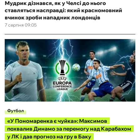
Мудрик дізнався, як у Челсі до нього
ставляться насправді: який красномовний
вчинок зроби нападник лондонців
7 серпня 09:05
Футбол
«У Пономаренка є чуйка»: Максимов
похвалив Динамо за перемогу над Карабахом
у ЛК і дав прогноз на гру в Баку