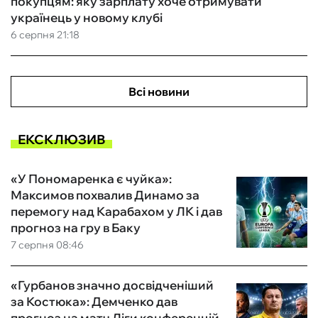
покупцям: яку зарплату хоче отримувати
українець у новому клубі
6 серпня 21:18
Всі новини
ЕКСКЛЮЗИВ
«У Пономаренка є чуйка»:
Максимов похвалив Динамо за
перемогу над Карабахом у ЛК і дав
прогноз на гру в Баку
7 серпня 08:46
«Гурбанов значно досвідченіший
за Костюка»: Демченко дав
прогноз на матч Ліги конференцій