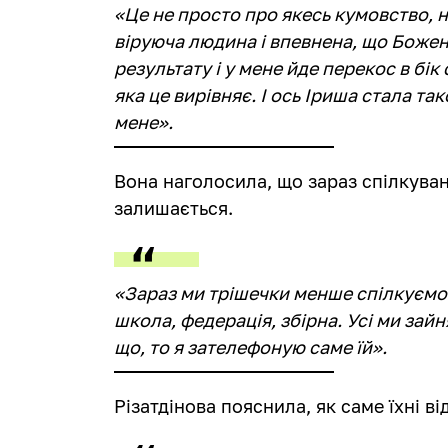
«Це не просто про якесь кумовство, ні
віруюча людина і впевнена, що Божен
результату і у мене йде перекос в бік
яка це вирівняє. І ось Іриша стала т
мене».
Вона наголосила, що зараз спілкуван
залишається.
«Зараз ми трішечки менше спілкуємося
школа, федерація, збірна. Усі ми зай
що, то я зателефоную саме їй».
Різатдінова пояснила, як саме їхні в