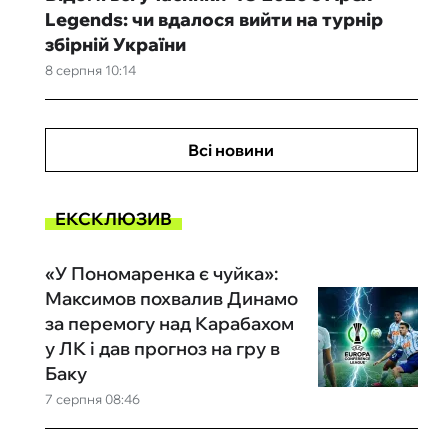
Legends: чи вдалося вийти на турнір
збірній України
8 серпня 10:14
Всі новини
ЕКСКЛЮЗИВ
«У Пономаренка є чуйка»:
Максимов похвалив Динамо
за перемогу над Карабахом
у ЛК і дав прогноз на гру в
Баку
7 серпня 08:46