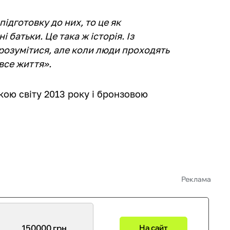
підготовку до них, то це як
батьки. Це така ж історія. Із
розумітися, але коли люди проходять
все життя».
кою світу 2013 року і бронзовою
Реклама
150000 грн
На сайт