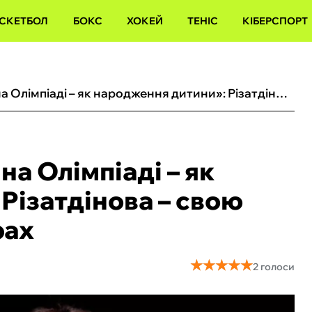
СКЕТБОЛ
БОКС
ХОКЕЙ
ТЕНІС
КІБЕРСПОРТ
«Підготовка та виступ на Олімпіаді – як народження дитини»: Різатдінова – свою медаль і виступи на Іграх
на Олімпіаді – як
Різатдінова – свою
рах
★
★
★
★
★
★
★
★
★
★
2 голоси