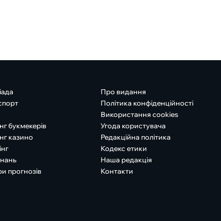
іада
Про видання
спорт
Політика конфіденційності
Використання cookies
нг букмекерів
Угода користувача
нг казино
Редакційна політика
інг
Кодекс етики
знань
Наша редакція
ри прогнозів
Контакти