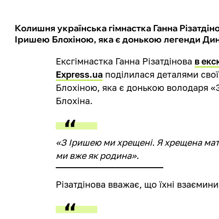
Колишня українська гімнастка Ганна Різатдін
Іришею Блохіною, яка є донькою легенди Дин
Ексгімнастка Ганна Різатдінова
в екс
Express.ua
поділилася деталями свої
Блохіною, яка є донькою володаря «
Блохіна.
«З Іришею ми хрещені. Я хрещена мати 
ми вже як родина».
Різатдінова вважає, що їхні взаємини