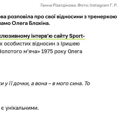
Ганна Різатдінова. Фото: Instagram Г. Р.
ова розповіла про свої відносини з тренеркою
амо Олега Блохіна.
клюзивному інтерв’ю сайту Sport-
х особистих відносин з Іришею
Золотого м’яча» 1975 року Олега
у її дочки, а вона – в мого сина. То
 є унікальними.