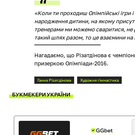
«Коли ти проходиш Олімпійські ігри і 
народження дитини, на якому присутні 
тренерами ми можемо сваритися, не 
такий шлях разом, то це взаємини на 
Нагадаємо, що Різатдінова є чемпіон
призеркою Олімпіади-2016.
Ганна Різатдінова
Художня гімнастика
БУКМЕКЕРИ УКРАЇНИ
GGbet