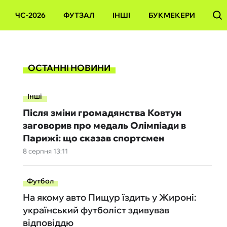
ЧС-2026
ФУТЗАЛ
ІНШІ
БУКМЕКЕРИ
ОСТАННІ НОВИНИ
Інші
Після зміни громадянства Ковтун
заговорив про медаль Олімпіади в
Парижі: що сказав спортсмен
8 серпня 13:11
Футбол
На якому авто Пищур їздить у Жироні:
український футболіст здивував
відповіддю