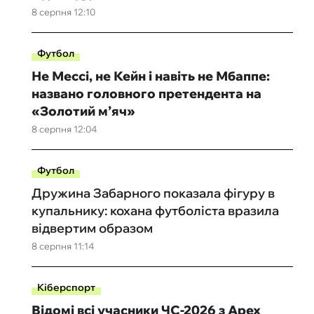
8 серпня 12:10
Футбол
Не Мессі, не Кейн і навіть не Мбаппе:
названо головного претендента на
«Золотий м’яч»
8 серпня 12:04
Футбол
Дружина Забарного показала фігуру в
купальнику: кохана футболіста вразила
відвертим образом
8 серпня 11:14
Кіберспорт
Відомі всі учасники ЧС-2026 з Apex