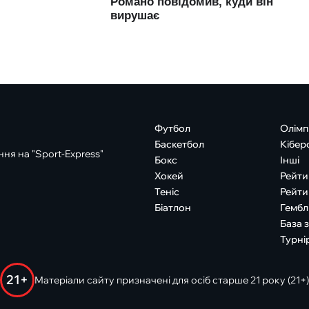
Футбол
Олімп
Баскетбол
Кібер
ня на "Sport-Express"
Бокс
Інші
Хокей
Рейти
Теніс
Рейти
Біатлон
Гембл
База 
Турні
21+
Матеріали сайту призначені для осіб старше 21 року (21+)