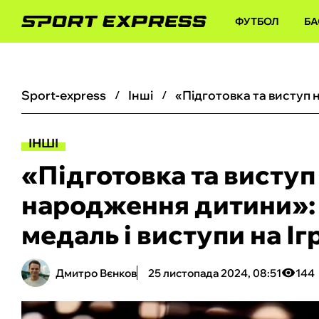
ФУТБОЛ
БА
sport-express
інші
ІНШІ
«Підготовка та виступ 
народження дитини»: 
медаль і виступи на Іг
Дмитро Вєнков
25 листопада 2024, 08:51
144