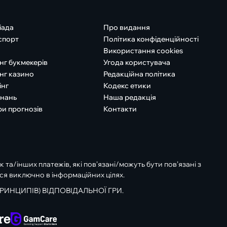
іада
Про видання
спорт
Політика конфіденційності
Використання cookies
нг букмекерів
Угода користувача
нг казино
Редакційна політика
інг
Кодекс етики
знань
Наша редакція
ри прогнозів
Контакти
к та/інших платежів, які пов’язані/можуть бути пов’язані з
ся виключно в інформаційних цілях.
РИНЦИПІВ) ВІДПОВІДАЛЬНОЇ ГРИ.