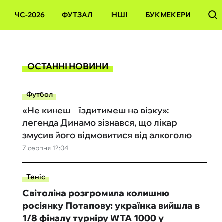
ЧС-2026
ФУТЗАЛ
ІНШІ
БУКМЕКЕРИ
ОСТАННІ НОВИНИ
Футбол
«Не кинеш – їздитимеш на візку»:
легенда Динамо зізнався, що лікар
змусив його відмовитися від алкоголю
7 серпня 12:04
Теніс
Світоліна розгромила колишню
росіянку Потапову: українка вийшла в
1/8 фіналу турніру WTA 1000 у