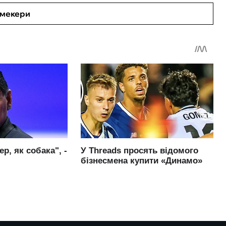
кмекери