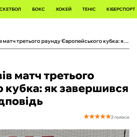
СКЕТБОЛ
БОКС
ХОКЕЙ
ТЕНІС
КІБЕРСПОРТ
Український клуб провів матч третього раунду Європейського кубка: як завершився поєдинок і коли гра-відповідь
ів матч третього
 кубка: як завершився
ідповідь
★
★
★
★
★
★
★
★
★
★
2 голоси