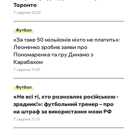
Торонто
7 серпня 12:02
Футбол
«За таке 50 мільйонів ніхто не платить»:
Леоненко зробив заяви про
Пономаренка та гру Динамо з
Карабахом
7 серпня 11:47
Футбол
«Не всі ті, хто розмовляє російською -
зрадник!»: футбольний тренер – про
на штраф за використання мови РФ
7 серпня 11:13