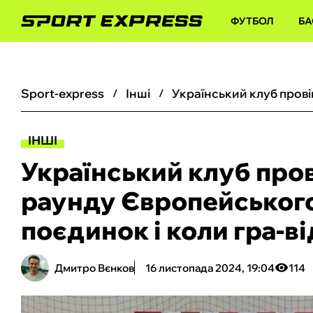
ФУТБОЛ
БА
sport-express
інші
ІНШІ
Український клуб пров
раунду Європейського
поєдинок і коли гра-в
Дмитро Вєнков
16 листопада 2024, 19:04
114