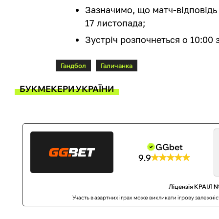
Зазначимо, що матч-відповідь
17 листопада;
Зустріч розпочнеться о 10:00 
Гандбол
Галичанка
БУКМЕКЕРИ УКРАЇНИ
GGbet
9.9
Ліцензія КРАІЛ №
Участь в азартних іграх може викликати ігрову залежні