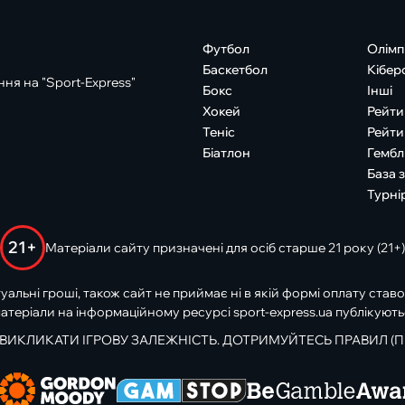
Футбол
Олімп
Баскетбол
Кібер
ня на "Sport-Express"
Бокс
Інші
Хокей
Рейти
Теніс
Рейти
Біатлон
Гембл
База 
Турні
21+
Матеріали сайту призначені для осіб старше 21 року (21+)
туальні гроші, також сайт не приймає ні в якій формі оплату ставо
атеріали на інформаційному ресурсі sport-express.ua публікують
 ВИКЛИКАТИ ІГРОВУ ЗАЛЕЖНІСТЬ. ДОТРИМУЙТЕСЬ ПРАВИЛ (П