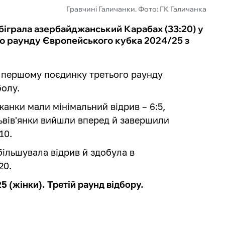
Гравчині Галичанки. Фото: ГК Галичанка
обіграла азербайджанський Карабах (33:20) у
о раунду Європейського кубка 2024/25 з
у першому поєдинку третього раунду
болу.
анки мали мінімальний відрив – 6:5,
львів'янки вийшли вперед й завершили
10.
більшувала відрив й здобула в
20.
 (жінки). Третій раунд відбору.