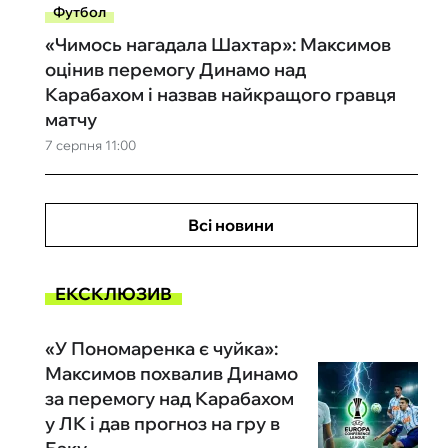
Футбол
«Чимось нагадала Шахтар»: Максимов
оцінив перемогу Динамо над
Карабахом і назвав найкращого гравця
матчу
7 серпня 11:00
Всі новини
ЕКСКЛЮЗИВ
«У Пономаренка є чуйка»:
Максимов похвалив Динамо
за перемогу над Карабахом
у ЛК і дав прогноз на гру в