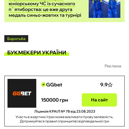
юніорському ЧС із сучасного
п`ятиборства: це вже друга
медаль синьо-жовтих та турнірі
Боротьба
БУКМЕКЕРИ УКРАЇНИ
Реклама
GGbet
9.9
150000 грн
На сайт
Ліцензія КРАІЛ № 78 від 23.08.2023
Участь в азартних іграх може викликати ігрову залежність.
Дотримуйтеся правил (принципів) відповідальної гри