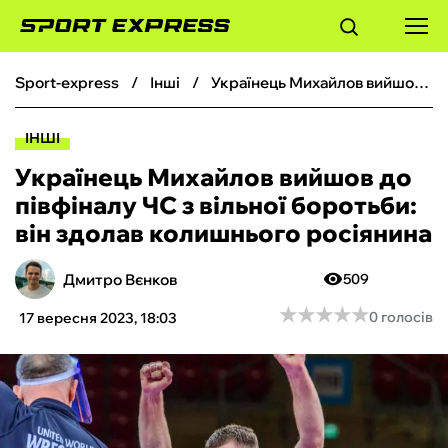
sport-express
інші
Українець Михайлов вийшов до півфіналу ЧС з вільної боротьби: він здолав колишнього росіянина
ФУТБОЛ
ІНШІ
БАСКЕТБОЛ
Українець Михайлов вийшов до
півфіналу ЧС з вільної боротьби:
БОКС
він здолав колишнього росіянина
ХОКЕЙ
Дмитро Вєнков
509
★
★
★
★
★
★
★
★
★
★
0 голосів
17 вересня 2023, 18:03
ТЕНІС
КІБЕРСПОРТ
ЧС-2026