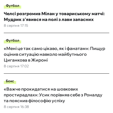
Футбол
Челсі розгромив Мілан у товариському матчі:
Мудрик з'явився на полі з лави запасних
8 серпня 17:15
Футбол
«Мені це так само цікаво, як і фанатам»: Пищур
оцінив ситуацію навколо майбутнього
Циганкова в Жироні
8 серпня 17:02
Бокс
«Важче прокидатися на шовкових
простирадлах»: Усик порівняв себе з Роналду
та пояснив філософію успіху
8 серпня 16:38