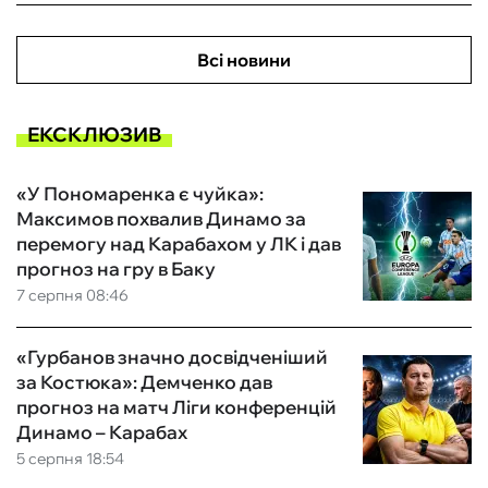
Всі новини
ЕКСКЛЮЗИВ
«У Пономаренка є чуйка»:
Максимов похвалив Динамо за
перемогу над Карабахом у ЛК і дав
прогноз на гру в Баку
7 серпня 08:46
«Гурбанов значно досвідченіший
за Костюка»: Демченко дав
прогноз на матч Ліги конференцій
Динамо – Карабах
5 серпня 18:54