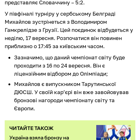
представляє Словаччину – 5:2.
У півфіналі турніру у сербському Белграді
Михайлов зустрінеться з Володимиром
Гамкрелідзе з Грузії. Цей поєдинок відбудеться у
неділю, 17 вересня. Розпочатися він повинен
приблизно о 17:45 за київським часом.
Зазначимо, що даний чемпіонат світу буде
проходити з 16 по 24 вересня. Він є
ліцензійним відбором до Олімпіади;
Михайлов є випускником Тарутинської
ДЮСШ. У своїй кар’єрі він вже завойовував
бронзові нагороди чемпіонату світу та
Європи.
ЧИТАЙТЕ ТАКОЖ
Україна взяла бронзу на