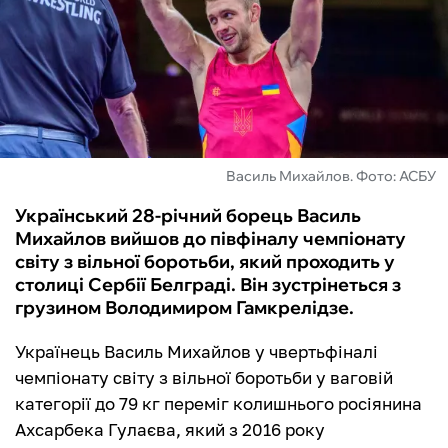
ФУТЗАЛ
ІНШІ
БУКМЕКЕРИ
Василь Михайлов. Фото: АСБУ
Український 28-річний борець Василь
Михайлов вийшов до півфіналу чемпіонату
світу з вільної боротьби, який проходить у
столиці Сербії Белграді. Він зустрінеться з
грузином Володимиром Гамкрелідзе.
Українець Василь Михайлов у чвертьфіналі
чемпіонату світу з вільної боротьби у ваговій
категорії до 79 кг переміг колишнього росіянина
Ахсарбека Гулаєва, який з 2016 року