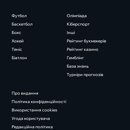
Футбол
Олімпіада
Баскетбол
Кіберспорт
Бокс
Інші
Хокей
Рейтинг букмекерів
Теніс
Рейтинг казино
Біатлон
Гемблінг
База знань
Турніри прогнозів
Про видання
Політика конфіденційності
Використання cookies
Угода користувача
Редакційна політика