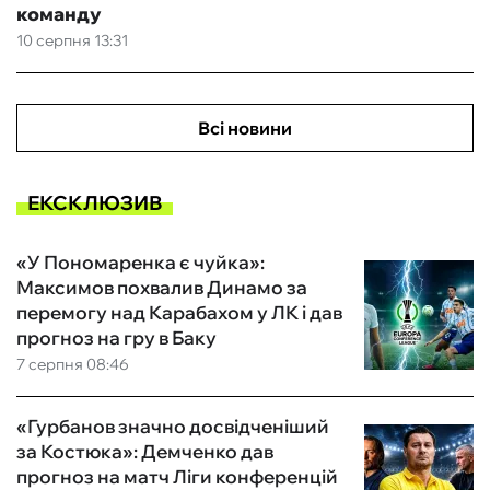
команду
10 серпня 13:31
Всі новини
ЕКСКЛЮЗИВ
«У Пономаренка є чуйка»:
Максимов похвалив Динамо за
перемогу над Карабахом у ЛК і дав
прогноз на гру в Баку
7 серпня 08:46
«Гурбанов значно досвідченіший
за Костюка»: Демченко дав
прогноз на матч Ліги конференцій