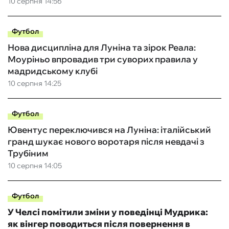
10 серпня 14:56
Футбол
Нова дисципліна для Луніна та зірок Реала:
Моуріньо впровадив три суворих правила у
мадридському клубі
10 серпня 14:25
Футбол
Ювентус переключився на Луніна: італійський
гранд шукає нового воротаря після невдачі з
Трубіним
10 серпня 14:05
Футбол
У Челсі помітили зміни у поведінці Мудрика:
як вінгер поводиться після повернення в