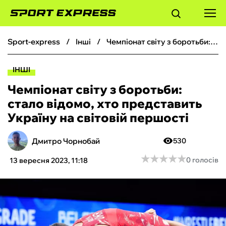
sport-express
інші
Чемпіонат світу з боротьби: стало відомо, хто представить Україну на світовій першості
ФУТБОЛ
ІНШІ
БАСКЕТБОЛ
Чемпіонат світу з боротьби:
стало відомо, хто представить
БОКС
Україну на світовій першості
ХОКЕЙ
Дмитро Чорнобай
530
★
★
★
★
★
★
★
★
★
★
0 голосів
13 вересня 2023, 11:18
ТЕНІС
КІБЕРСПОРТ
ЧС-2026