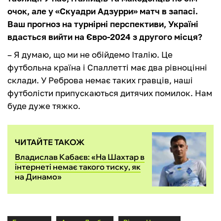
очок, але у «Скуадри Адзурри» матч в запасі.
Ваш прогноз на турнірні перспективи, Україні
вдасться вийти на Євро-2024 з другого місця?
– Я думаю, що ми не обійдемо Італію. Це
футбольна країна і Спаллетті має два рівноцінні
склади. У Реброва немає таких гравців, наші
футболісти припускаються дитячих помилок. Нам
буде дуже тяжко.
ЧИТАЙТЕ ТАКОЖ
Владислав Кабаєв: «На Шахтар в
інтернеті немає такого тиску, як
на Динамо»