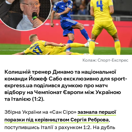
ФУТЗАЛ
ІНШІ
БУКМЕКЕРИ
Колаж: Спорт-Експрес
Колишній тренер Динамо та національної
команди Йожеф Сабо ексклюзивно для sport-
express.ua поділився думкою про матч
відбору на Чемпіонат Європи між Україною
та Італією (1:2).
Збірна України на «Сан Сіро»
зазнала першої
поразки під керівництвом Сергія Реброва
,
поступившись Італії з рахунком 1:2. На дубль