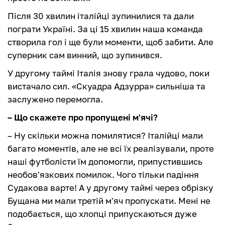
Після 30 хвилин італійці зупинилися та дали
пограти Україні. За ці 15 хвилин наша команда
створила гол і ще були моменти, щоб забити. Але
суперник сам винний, що зупинився.
У другому таймі Італія знову грала чудово, поки
вистачало сил. «Скуадра Адзурра» сильніша та
заслужено перемогла.
– Що скажете про пропущені м'ячі?
– Ну скільки можна помилятися? Італійці мали
багато моментів, але не всі їх реалізували, проте
наші футболісти їм допомогли, припустившись
необов'язкових помилок. Чого тільки падіння
Судакова варте! А у другому таймі через обрізку
Бущана ми мали третій м'яч пропускати. Мені не
подобається, що хлопці припускаються дуже