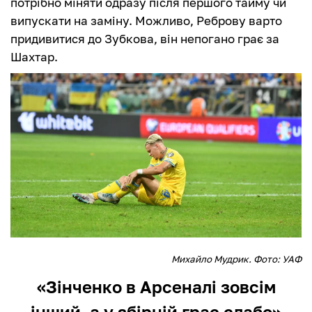
потрібно міняти одразу після першого тайму чи
випускати на заміну. Можливо, Реброву варто
придивитися до Зубкова, він непогано грає за
Шахтар.
Михайло Мудрик. Фото: УАФ
«Зінченко в Арсеналі зовсім
інший, а у збірній грає слабо»