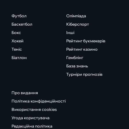
Футбол
Олімпіада
Баскетбол
Кіберспорт
Бокс
Інші
Хокей
Рейтинг букмекерів
Теніс
Рейтинг казино
Біатлон
Гемблінг
База знань
Турніри прогнозів
Про видання
Політика конфіденційності
Використання cookies
Угода користувача
Редакційна політика