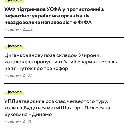
УАФ підтримала УЄФА у протистоянні з
Інфантіно: українська організація
незадоволена непрозорістю ФІФА
7 серпня 22:22
Футбол
Циганков знову поза складом Жирони:
каталонець пропустив п'ятий спаринг поспіль
на тлі чуток про трансфер
7 серпня 21:37
Футбол
УПЛ затвердила розклад четвертого туру:
коли відбудуться матчі Шахтар – Полісся та
Буковина – Динамо
7 серпня 21:11