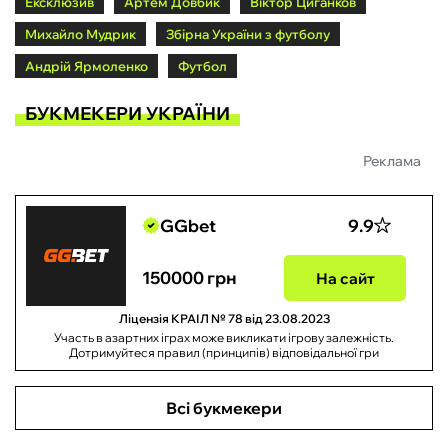
Ексклюзив
Артем Довбик
Віктор Циганков
Михайло Мудрик
Збірна України з футболу
Андрій Ярмоленко
Футбол
БУКМЕКЕРИ УКРАЇНИ
Реклама
GGbet
9.9
150000 грн
На сайт
Ліцензія КРАІЛ № 78 від 23.08.2023
Участь в азартних іграх може викликати ігрову залежність.
Дотримуйтеся правил (принципів) відповідальної гри
Всі букмекери