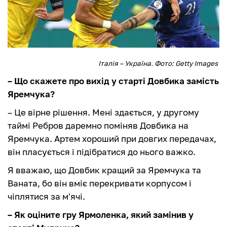
Італія – Україна. Фото: Getty Images
– Що скажете про вихід у старті Довбика замість
Яремчука?
– Це вірне рішення. Мені здається, у другому
таймі Ребров даремно поміняв Довбика на
Яремчука. Артем хороший при довгих передачах,
він пласується і підібратися до нього важко.
Я вважаю, що Довбик кращий за Яремчука та
Ваната, бо він вміє перекривати корпусом і
чіплятися за м'ячі.
– Як оціните гру Ярмоленка, який замінив у