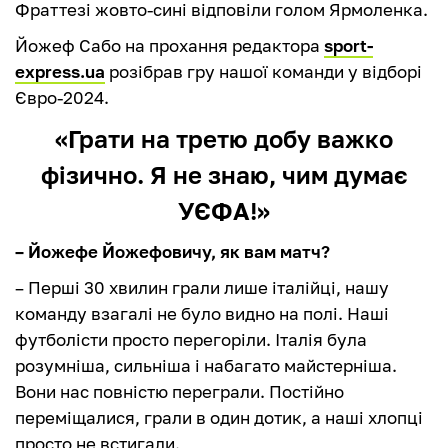
Фраттезі жовто-сині відповіли голом Ярмоленка.
Йожеф Сабо на прохання редактора
sport-
express.ua
розібрав гру нашої команди у відборі
Євро-2024.
«Грати на третю добу важко
фізично. Я не знаю, чим думає
УЄФА!»
– Йожефе Йожефовичу, як вам матч?
– Перші 30 хвилин грали лише італійці, нашу
команду взагалі не було видно на полі. Наші
футболісти просто перегоріли. Італія була
розумніша, сильніша і набагато майстерніша.
Вони нас повністю переграли. Постійно
переміщалися, грали в один дотик, а наші хлопці
просто не встигали.