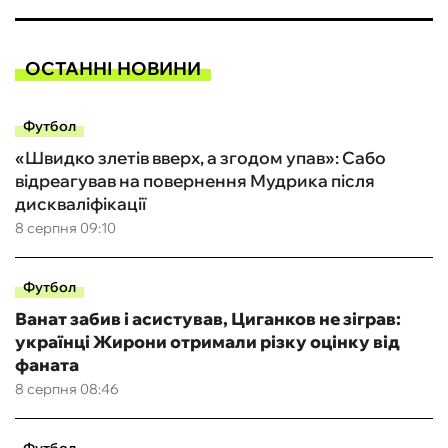
ОСТАННІ НОВИНИ
Футбол
«Швидко злетів вверх, а згодом упав»: Сабо
відреагував на повернення Мудрика після
дискваліфікації
8 серпня 09:10
Футбол
Ванат забив і асистував, Циганков не зіграв:
українці Жирони отримали різку оцінку від
фаната
8 серпня 08:46
Футбол