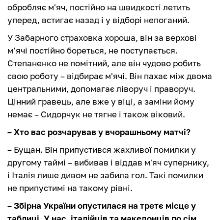
обробляє м'яч, постійно на швидкості летить
уперед, встигає назад і у відборі непоганий.
У Забарного страховка хороша, він за верхові
м’ячі постійно бореться, не поступається.
Степаненко не помітний, але він чудово робить
свою роботу – відбирає м'ячі. Він пахає між двома
центральними, допомагає ліворуч і праворуч.
Цінний гравець, але вже у віці, а заміни йому
немає – Сидорчук не тягне і також віковий.
– Хто вас розчарував у вчорашньому матчі?
– Бущан. Він припустився жахливої помилки у
другому таймі – вибивав і віддав м'яч супернику,
і Італія лише дивом не забила гол. Такі помилки
не припустимі на такому рівні.
– Збірна України опустилася на третє місце у
таблиці. У нас, італійців та македонців по сім