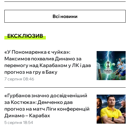
Всі новини
ЕКСКЛЮЗИВ
«У Пономаренка є чуйка»:
Максимов похвалив Динамо за
перемогу над Карабахом у ЛК і дав
прогноз на гру в Баку
7 серпня 08:46
«Гурбанов значно досвідченіший
за Костюка»: Демченко дав
прогноз на матч Ліги конференцій
Динамо – Карабах
5 серпня 18:54