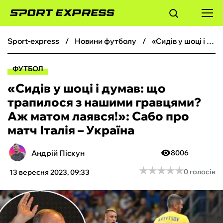
sport-express
новини футболу
«Сидів у шоці і думав: що трапилося з нашими гравцями? Аж матом лаявся!»: Сабо про матч Італія – Україна
ФУТБОЛ
ФУТБОЛ
БАСКЕТБОЛ
«Сидів у шоці і думав: що
трапилося з нашими гравцями?
БОКС
Аж матом лаявся!»: Сабо про
матч Італія – Україна
ХОКЕЙ
Андрій Піскун
8006
ТЕНІС
★
★
★
★
★
★
★
★
★
★
0 голосів
13 вересня 2023, 09:33
КІБЕРСПОРТ
ЧС-2026