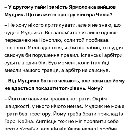
– У другому таймі замість Ярмоленка вийшов
Мудрик. Що скажете про гру вінгера Челсі?
– Не хочу нікого критикувати, але я не знаю, що
буде з Мудрика. Він запам'ятався лише однією
передачею на Коноплю, коли той пробивав
головою. Мені здається, якби він забив, то суддя
свиснув би порушення правил. Іспанські арбітри
судять в один бік. Був момент, коли італійці
знесли нашого гравця, а арбітр не свиснув.
– Від Мудрика багато чекають, але поки що йому
не вдається показати топ-рівень. Чому?
– Його не навчили правильно грати. Окрім
швидкості, у нього нічого немає. Мудрик не може
грати без простору. Йому треба брати приклад із
Гаррі Кейна. Англієць теж не міг проявити себе
проти України, але він відійшов назад і зробив