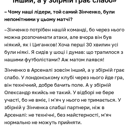
– Чому наші лідери, той самий Зінченко, були
непомітними у цьому матчі?
–Зінченко потрібен нашій команді, бо через нього
можна розпочинати атаки, але вчора він був
ніякий, як і Циганков! Хоча перші 30 хвилин усі
були ніякі. Я сидів у шоці і думав: що трапилося з
нашими футболістами? Аж матом лаявся!
Зінченко в Арсеналі зовсім інший, а у збірній грає
слабо. У лондонському клубі через нього йде гра,
він технічний, добре бачить поле. А у збірній
Олександр якийсь не такий. У відборі не бере
участі, бо не вміє, і м'яч у нього не тримається. У
збірній у Зінченка слабші партнери, ніж в
Арсеналі: не технічні, без майстерності, м'яч
нормально не можуть прийняти.