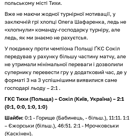
польському місті Тихи.
Вже не маючи жодної турнірної мотивації, у
заключній грі хлопці Олега Шафаренка, ледь не
«хлопнули» команду-господарку турніру, але
ледь, як ми знаємо не рахуєтсья.
У поєдинку проти чемпіона Польщі ҐКС Сокіл
передував у рахунку більшу частину матчу, але
не утримали мінімальної переваги і дозволили
супернику перевести гру у додатковий час, де у
форматі 3 на 3 успішнішими виявилися саме
господарі льоду – 2:1 .
ГКС Тихи (Польща) – Сокіл (Київ, Україна) – 2:1
(0:1, 0:0, 1:0, 1:0)
Шайби:
0:1 - Горище (Бабинець, - більш.), 11:11. 1:1
– Єжорськи (більш.), 46:51. 2:1 - Мрочковськи
(Каскінен).