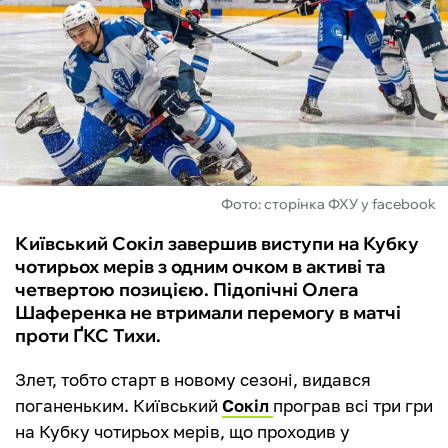
ФУТЗАЛ
ІНШІ
БУКМЕКЕРИ
Фото: сторінка ФХУ у facebook
Київський Сокіл завершив виступи на Кубку
чотирьох мерів з одним очком в активі та
четвертою позицією. Підопічні Олега
Шаференка не втримали перемогу в матчі
проти ҐКС Тихи.
Злет, тобто старт в новому сезоні, видався
поганеньким. Київський
Сокіл
програв всі три гри
на Кубку чотирьох мерів, що проходив у