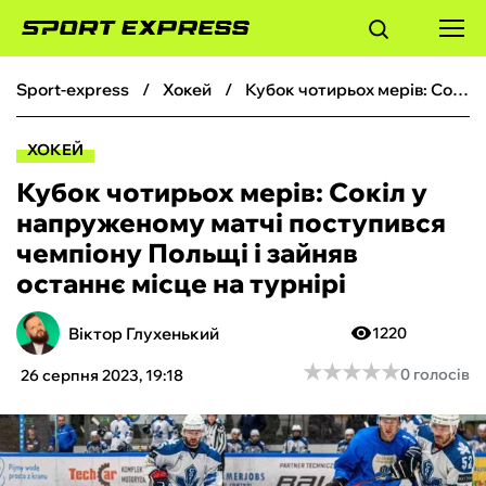
sport-express
хокей
Кубок чотирьох мерів: Сокіл у напруженому матчі поступився чемпіону Польщі і зайняв останнє місце на турнірі
ФУТБОЛ
ХОКЕЙ
БАСКЕТБОЛ
Кубок чотирьох мерів: Сокіл у
напруженому матчі поступився
БОКС
чемпіону Польщі і зайняв
останнє місце на турнірі
ХОКЕЙ
Віктор Глухенький
1220
ТЕНІС
★
★
★
★
★
★
★
★
★
★
0 голосів
26 серпня 2023, 19:18
КІБЕРСПОРТ
ЧС-2026