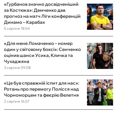
«Гурбанов значно досвідченіший
за Костюка»: Демченко дав
прогноз на матч Ліги конференцій
Динамо – Карабах
5 серпня 18:54
«Для мене Ломаченко – номер
один у світовому боксі»: Сенченко
оцінив шанси Усика, Кличка та
Чухаджяна
3 серпня 09:08
«Це був справжній іспит для нас»:
Ротань про перемогу Полісся над
Чорноморцем та феєрію Велетня
2 серпня 16:57