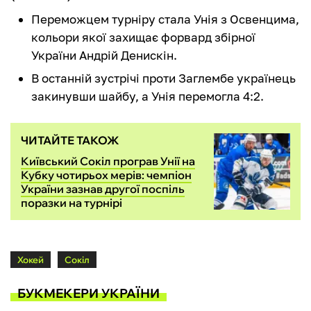
Переможцем турніру стала Унія з Освенцима,
кольори якої захищає форвард збірної
України Андрій Денискін.
В останній зустрічі проти Заглембе українець
закинувши шайбу, а Унія перемогла 4:2.
ЧИТАЙТЕ ТАКОЖ
Київський Сокіл програв Унії на
Кубку чотирьох мерів: чемпіон
України зазнав другої поспіль
поразки на турнірі
Хокей
Сокіл
БУКМЕКЕРИ УКРАЇНИ