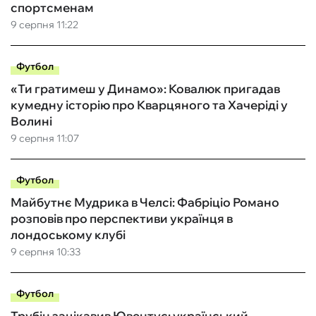
спортсменам
9 серпня 11:22
Футбол
«Ти гратимеш у Динамо»: Ковалюк пригадав
кумедну історію про Кварцяного та Хачеріді у
Волині
9 серпня 11:07
Футбол
Майбутнє Мудрика в Челсі: Фабріціо Романо
розповів про перспективи українця в
лондоському клубі
9 серпня 10:33
Футбол
Трубін зацікавив Ювентус: український