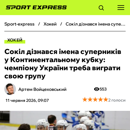
sport-express
хокей
Сокіл дізнався імена суперників у Континентальному кубку: чемпіону України треба виграти свою групу
ФУТБОЛ
ХОКЕЙ
БАСКЕТБОЛ
Сокіл дізнався імена суперників
у Континентальному кубку:
БОКС
чемпіону України треба виграти
свою групу
ХОКЕЙ
Артем Войцеховський
553
ТЕНІС
★
★
★
★
★
★
★
★
★
★
2 голоси
11 червня 2026, 09:07
КІБЕРСПОРТ
ЧС-2026