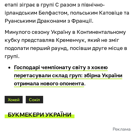
етапі зіграє в групі С разом з північно-
ірландським Белфастом, польським Катовіце та
Руанськими Драконами з Франції.
Минулого сезону Україну в Континентальному
кубку представляв Кременчук, який не зміг
подолати перший раунд, посівши друге місце в
групі.
Господарі чемпіонату світу з хокею
перетасували склад груп: збірна України
отримала нового опонента
.
Хокей
Сокіл
БУКМЕКЕРИ УКРАЇНИ
Реклама