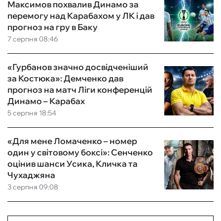
Максимов похвалив Динамо за
перемогу над Карабахом у ЛК і дав
прогноз на гру в Баку
7 серпня 08:46
«Гурбанов значно досвідченіший
за Костюка»: Демченко дав
прогноз на матч Ліги конференцій
Динамо – Карабах
5 серпня 18:54
«Для мене Ломаченко – номер
один у світовому боксі»: Сенченко
оцінив шанси Усика, Кличка та
Чухаджяна
3 серпня 09:08