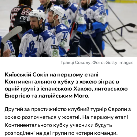
ФУТЗАЛ
ІНШІ
БУКМЕКЕРИ
Гравці Соколу. Фото: Getty Images
Київській Сокіл на першому етапі
Континентального кубку з хокею зіграє в
одній групі з іспанською Хакою, литовською
Енергією та латвійським Мого.
Другий за престижністю клубний турнір Європи з
хокею розпочнеться у жовтні. На першому етапі
Континентального кубку учасники будуть
розподілені на дві групи по чотири команди.