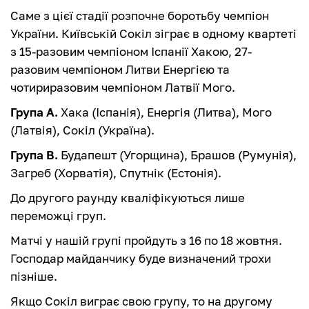
Саме з цієї стадії розпочне боротьбу чемпіон
України. Київській Сокіл зіграє в одному квартеті
з 15-разовим чемпіоном Іспанії Хакою, 27-
разовим чемпіоном Литви Енергією та
чотириразовим чемпіоном Латвії Мого.
Група А.
Хака (Іспанія), Енергія (Литва), Мого
(Латвія), Сокіл (Україна).
Група В.
Будапешт (Угорщина), Брашов (Румунія),
Загреб (Хорватія), Спутнік (Естонія).
До другого раунду кваліфікуються лише
переможці груп.
Матчі у нашій групі пройдуть з 16 по 18 жовтня.
Господар майданчику буде визначений трохи
пізніше.
Якщо Сокіл виграє свою групу, то на другому