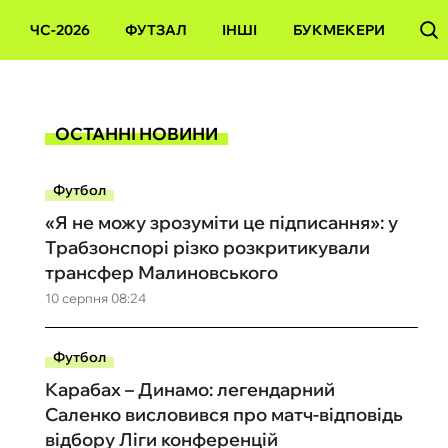
ЧС-2026
ФУТЗАЛ
ІНШІ
БУКМЕКЕРИ
ОСТАННІ НОВИНИ
Футбол
«Я не можу зрозуміти це підписання»: у
Трабзонспорі різко розкритикували
трансфер Малиновського
10 серпня 08:24
Футбол
Карабах – Динамо: легендарний
Саленко висловився про матч-відповідь
відбору Ліги конференцій