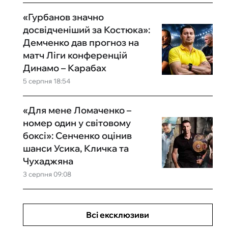
«Гурбанов значно
досвідченіший за Костюка»:
Демченко дав прогноз на
матч Ліги конференцій
Динамо – Карабах
5 серпня 18:54
«Для мене Ломаченко –
номер один у світовому
боксі»: Сенченко оцінив
шанси Усика, Кличка та
Чухаджяна
3 серпня 09:08
Всі ексклюзиви