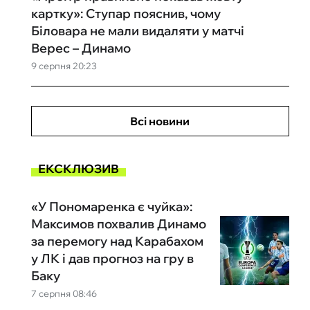
картку»: Ступар пояснив, чому
Біловара не мали видаляти у матчі
Верес – Динамо
9 серпня 20:23
Всі новини
ЕКСКЛЮЗИВ
«У Пономаренка є чуйка»:
Максимов похвалив Динамо
за перемогу над Карабахом
у ЛК і дав прогноз на гру в
Баку
7 серпня 08:46