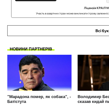
Ліцензія КРАІЛ №
Участь в азартних іграх може викликати ігрову залежні
Всі бу