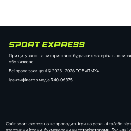
При цитуванні та використанні будь-яких матеріалів посилан
обов'язкове
Всі права захищені © 2023 - 2026 ТОВ «ПМХ»
Ідентифікатор медіа R40-06375
Сайт sport-express.ua не проводить ігри на реальні та/або вір
азартними іграми, букмекерами чи тоталізаторами. Будь-які м