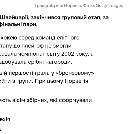
Гравці збірної Норвегії. Фото: Getty Images
 Швейцарії, закінчився груповий етап, за
інальні пари.
з хокею серед команд елітного
етапу до плей-оф не змогли
авала чемпіонат світу 2002 року, а
здобувала срібні нагороди.
овій першості грала у «бронзовому»
ийти з групи. При цьому Норвегія
ють вісім збірних, які сформували
ехія
А