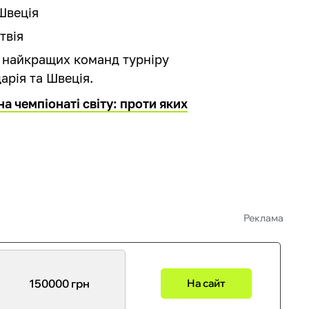
 Швеція
твія
 найкращих команд турніру
рія та Швеція.
на чемпіонаті світу: проти яких
Реклама
150000 грн
На сайт