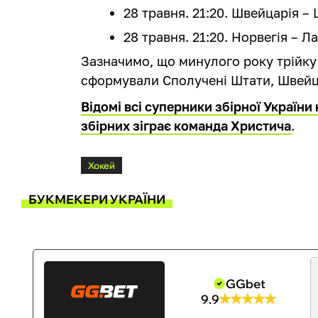
28 травня. 21:20. Швейцарія –
28 травня. 21:20. Норвегія – Ла
Зазначимо, що минулого року трійку
сформували Сполучені Штати, Швейца
Відомі всі суперники збірної України 
збірних зіграє команда Христича
.
Хокей
БУКМЕКЕРИ УКРАЇНИ
GGbet
9.9