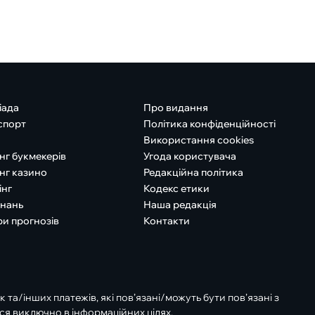
іада
Про видання
спорт
Політика конфіденційності
Використання cookies
нг букмекерів
Угода користувача
нг казино
Редакційна політика
інг
Кодекс етики
знань
Наша редакція
ри прогнозів
Контакти
к та/інших платежів, які пов’язані/можуть бути пов’язані з
ся виключно в інформаційних цілях.