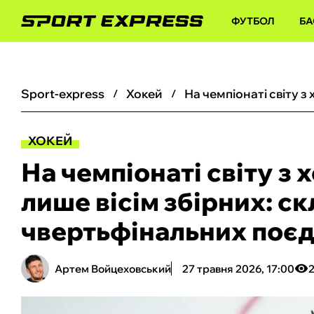
ФУТБОЛ
БА
sport-express
хокей
ХОКЕЙ
На чемпіонаті світу з
лише вісім збірних: ск
чвертьфінальних поєд
Артем Войцеховський
27 травня 2026, 17:00