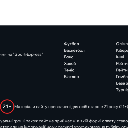
Футбол
Олімп
Баскетбол
Кібер
ня на "Sport-Express"
Бокс
Інші
Хокей
Рейти
Теніс
Рейти
Біатлон
Гембл
База 
Турні
21+
Матеріали сайту призначені для осіб старше 21 року (21+)
туальні гроші, також сайт не приймає ні в якій формі оплату ставо
атеріали на інформаційному ресурсі sport-express.ua публікують