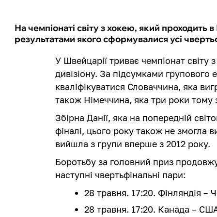
На чемпіонаті світу з хокею, який проходить в
результатами якого сформувалися усі чвертьф
У Швейцарії триває чемпіонат світу 
дивізіону. За підсумками групового 
кваліфікуватися Словаччина, яка вигр
також Німеччина, яка три роки тому 
Збірна Данії, яка на попередній світ
фіналі, цього року також не змогла в
вийшла з групи вперше з 2012 року.
Боротьбу за головний приз продовжу
наступні чвертьфінальні пари:
28 травня. 17:20. Фінляндія – Ч
28 травня. 17:20. Канада – СШ