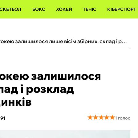
СКЕТБОЛ
БОКС
ХОКЕЙ
ТЕНІС
КІБЕРСПОРТ
На чемпіонаті світу з хокею залишилося лише вісім збірних: склад і розклад чвертьфінальних поєдинків
 хокею залишилося
лад і розклад
инків
★
★
★
★
★
★
★
★
★
★
291
1 голос