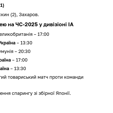
1)
кин (2), Захаров.
ею на ЧС-2025 у дивізіоні IA
еликобританія – 17:00
Україна
– 13:30
мунія – 20:30
раїна
– 17:00
аїна
– 13:30
угий товариський матч проти команди
ння спарингу зі збірної Японії.