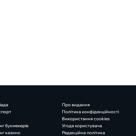
іада
Про видання
спорт
Політика конфіденційності
Використання cookies
нг букмекерів
Угода користувача
нг казино
Редакційна політика