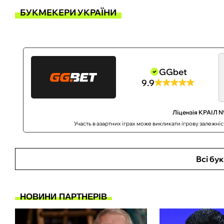
БУКМЕКЕРИ УКРАЇНИ
GGbet
9.9
Ліцензія КРАІЛ №
Участь в азартних іграх може викликати ігрову залежні
Всі бу