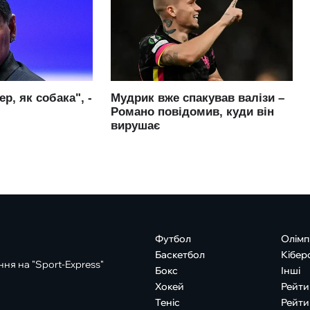
Футбол
Олімп
Баскетбол
Кібер
ня на "Sport-Express"
Бокс
Інші
Хокей
Рейти
Теніс
Рейти