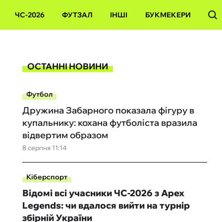
ЧС-2026
ФУТЗАЛ
ІНШІ
БУКМЕКЕРИ
ОСТАННІ НОВИНИ
Футбол
Дружина Забарного показала фігуру в
купальнику: кохана футболіста вразила
відвертим образом
8 серпня 11:14
Кіберспорт
Відомі всі учасники ЧС-2026 з Apex
Legends: чи вдалося вийти на турнір
збірній України