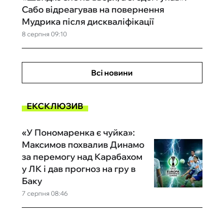
Сабо відреагував на повернення
Мудрика після дискваліфікації
8 серпня 09:10
Всі новини
ЕКСКЛЮЗИВ
«У Пономаренка є чуйка»:
Максимов похвалив Динамо
за перемогу над Карабахом
у ЛК і дав прогноз на гру в
Баку
7 серпня 08:46