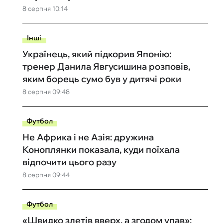
8 серпня 10:14
Інші
Українець, який підкорив Японію:
тренер Данила Явгусишина розповів,
яким борець сумо був у дитячі роки
8 серпня 09:48
Футбол
Не Африка і не Азія: дружина
Коноплянки показала, куди поїхала
відпочити цього разу
8 серпня 09:44
Футбол
«Швидко злетів вверх, а згодом упав»: