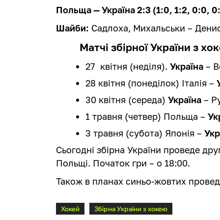
Польща — Україна 2:3 (1:0, 1:2, 0:0, 0:
Шайби:
Садлоха, Михальськи – Денис
Матчі збірної України з хок
27 квітня (неділя).
Україна
– В
28 квітня (понеділок) Італія –
30 квітня (середа)
Україна
– Ру
1 травня (четвер) Польща –
Ук
3 травня (субота) Японія –
Укр
Сьогодні збірна України проведе др
Польщі. Початок гри – о 18:00.
Також в планах синьо-жовтих проведе
Хокей
Збірна України з хокею