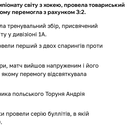
мпіонату світу з хокею, провела товариський
кому перемогла з рахунком 3:2.
ала тренувальний збір, присвячений
у у дивізіоні 1А.
овели перший з двох спарингів проти
ри, матч вийшов напруженим і його
в якому перемогу відсвяткувала
ика польського Торуня Андрія
 провели серію буллітів, в якій
0.