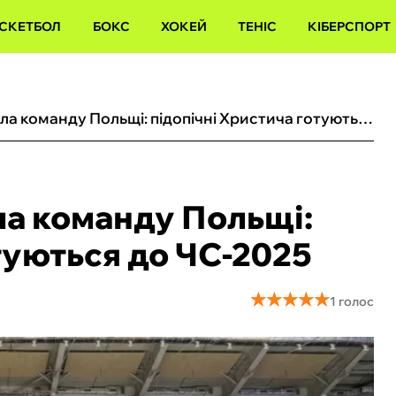
СКЕТБОЛ
БОКС
ХОКЕЙ
ТЕНІС
КІБЕРСПОРТ
Збірна України обіграла команду Польщі: підопічні Христича готуються до ЧС-2025
ла команду Польщі:
туються до ЧС-2025
★
★
★
★
★
★
★
★
★
★
1 голос