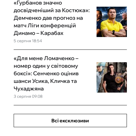
«Гурбанов значно
досвідченіший за Костюка»:
Демченко дав прогноз на
матч Ліги конференцій
Динамо – Карабах
5 серпня 18:54
«Для мене Ломаченко –
номер один у світовому
боксі»: Сенченко оцінив
шанси Усика, Кличка та
Чухаджяна
3 серпня 09:08
Всі ексклюзиви