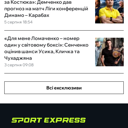
за Костюка»: Демченко дав
прогноз на матч Ліги конференцій
Динамо – Карабах
5 серпня 18:54
«Для мене Ломаченко – номер
один у світовому боксі»: Сенченко
оцінив шанси Усика, Кличка та
Чухаджяна
3 серпня 09:08
Всі ексклюзиви