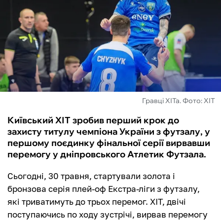
ФУТЗАЛ
ІНШІ
БУКМЕКЕРИ
Гравці ХІТа. Фото: ХІТ
Київський ХІТ зробив перший крок до
захисту титулу чемпіона України з футзалу, у
першому поєдинку фінальної серії вирвавши
перемогу у дніпровського Атлетик Футзала.
Сьогодні, 30 травня, стартували золота і
бронзова серія плей-оф Екстра-ліги з футзалу,
які триватимуть до трьох перемог. ХІТ, двічі
поступаючись по ходу зустрічі, вирвав перемогу