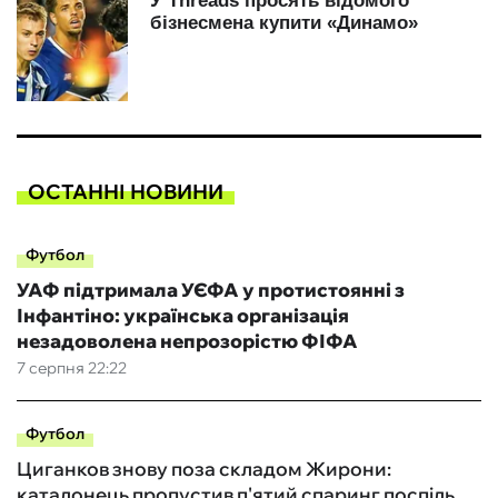
ОСТАННІ НОВИНИ
Футбол
УАФ підтримала УЄФА у протистоянні з
Інфантіно: українська організація
незадоволена непрозорістю ФІФА
7 серпня 22:22
Футбол
Циганков знову поза складом Жирони:
каталонець пропустив п'ятий спаринг поспіль