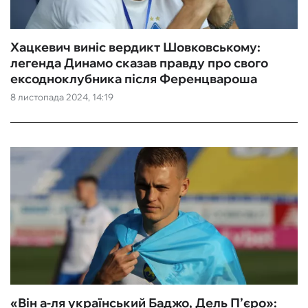
Хацкевич виніс вердикт Шовковському:
легенда Динамо сказав правду про свого
ексодноклубника після Ференцвароша
8 листопада 2024, 14:19
«Він а-ля український Баджо, Дель П’єро»: