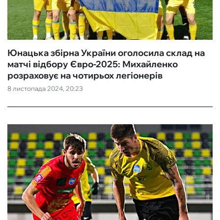
ФУТЗАЛ
ІНШІ
Юнацька збірна України оголосила склад на
матчі відбору Євро-2025: Михайленко
БУКМЕКЕРИ
розраховує на чотирьох легіонерів
8 листопада 2024, 20:23