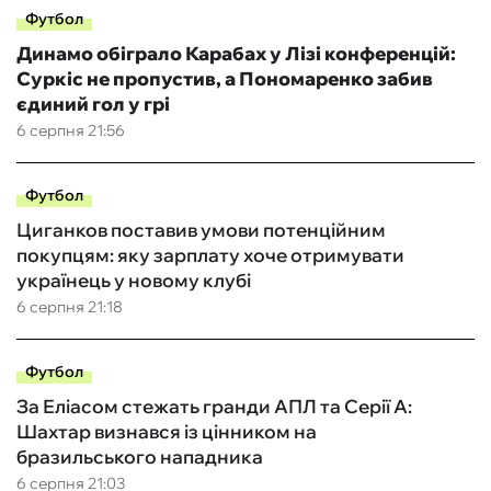
Футбол
Динамо обіграло Карабах у Лізі конференцій:
Суркіс не пропустив, а Пономаренко забив
єдиний гол у грі
6 серпня 21:56
Футбол
Циганков поставив умови потенційним
покупцям: яку зарплату хоче отримувати
українець у новому клубі
6 серпня 21:18
Футбол
За Еліасом стежать гранди АПЛ та Серії А:
Шахтар визнався із цінником на
бразильського нападника
6 серпня 21:03