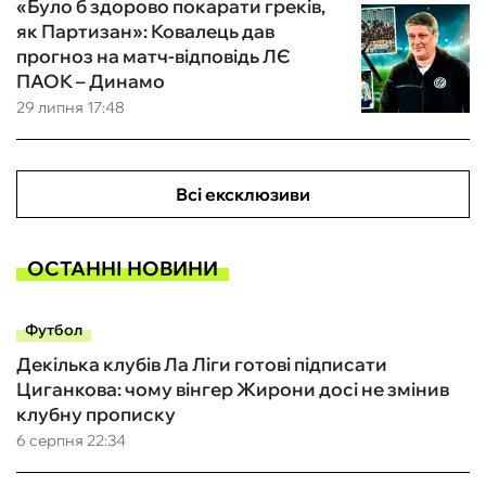
«Було б здорово покарати греків,
як Партизан»: Ковалець дав
прогноз на матч-відповідь ЛЄ
ПАОК – Динамо
29 липня 17:48
Всі ексклюзиви
ОСТАННІ НОВИНИ
Футбол
Декілька клубів Ла Ліги готові підписати
Циганкова: чому вінгер Жирони досі не змінив
клубну прописку
6 серпня 22:34