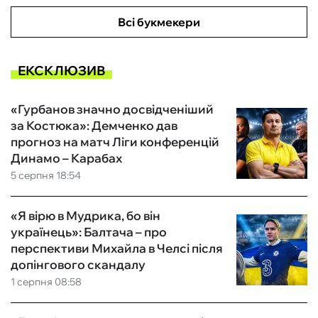
Всі букмекери
ЕКСКЛЮЗИВ
«Гурбанов значно досвідченіший
за Костюка»: Демченко дав
прогноз на матч Ліги конференцій
Динамо – Карабах
5 серпня 18:54
«Я вірю в Мудрика, бо він
українець»: Балтача – про
перспективи Михайла в Челсі після
допінгового скандалу
1 серпня 08:58