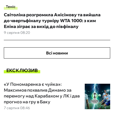
Теніс
Світоліна розгромила Анісімову та вийшла
до чвертьфіналу турніру WTA 1000: з ким
Еліна зіграє за вихід до півфіналу
9 серпня 08:20
Всі новини
ЕКСКЛЮЗИВ
«У Пономаренка є чуйка»:
Максимов похвалив Динамо за
перемогу над Карабахом у ЛК і дав
прогноз на гру в Баку
7 серпня 08:46