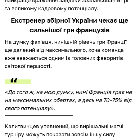
найкраще враження завдяки збалансованій грі
та великому кадровому потенціалу.
Екстренер збірної України чекає ще
сильнішої гри французів
На думку фахівця, нинішній рівень гри Франції
ще далекий від максимального, хоча команда
вже вважається одним із головних фаворитів
світової першості.
«До того ж, на мою думку, нині Франція грає не
на максимальних обертах, а десь на 70–75% від
свого потенціалу».
Калитвинцев упевнений, що вирішальні матчі
турніру можуть показати зовсім іншу силу