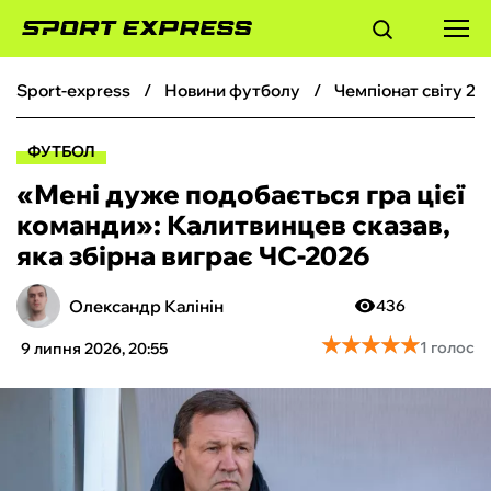
sport-express
новини футболу
чемпіонат світу 20
ФУТБОЛ
ФУТБОЛ
БАСКЕТБОЛ
«Мені дуже подобається гра цієї
команди»: Калитвинцев сказав,
БОКС
яка збірна виграє ЧС-2026
ХОКЕЙ
Олександр Калінін
436
★
★
★
★
★
★
★
★
★
★
1 голос
9 липня 2026, 20:55
ТЕНІС
КІБЕРСПОРТ
ЧС-2026