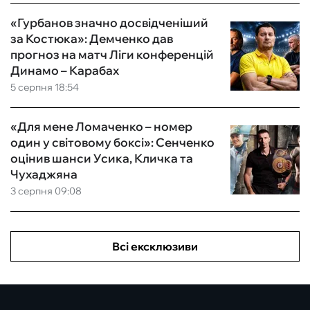
«Гурбанов значно досвідченіший
за Костюка»: Демченко дав
прогноз на матч Ліги конференцій
Динамо – Карабах
5 серпня 18:54
«Для мене Ломаченко – номер
один у світовому боксі»: Сенченко
оцінив шанси Усика, Кличка та
Чухаджяна
3 серпня 09:08
Всі ексклюзиви