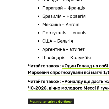
Парагвай – Франція
Бразилія – Норвегія
Мексика – Англія
Португалія – Іспанія
США – Бельгія
Аргентина – Єгипет
Швейцарія – Колумбія
Читайте також
:
«Один Голанд на собі 
Маркевич спрогнозували всі матчі 1/
Читайте також
:
«Роналду ще дасть жар
ЧС-2026, вічно молодого Мессі й гу
Чемпіонат світу з футболу