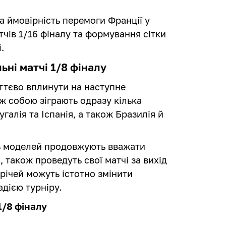
 ймовірність перемоги Франції у
тчів 1/16 фіналу та формування сітки
і.
ьні матчі 1/8 фіналу
ттєво вплинути на наступне
іж собою зіграють одразу кілька
галія та Іспанія, а також Бразилія й
ть моделей продовжують вважати
також проведуть свої матчі за вихід
трічей можуть істотно змінити
дією турніру.
1/8 фіналу