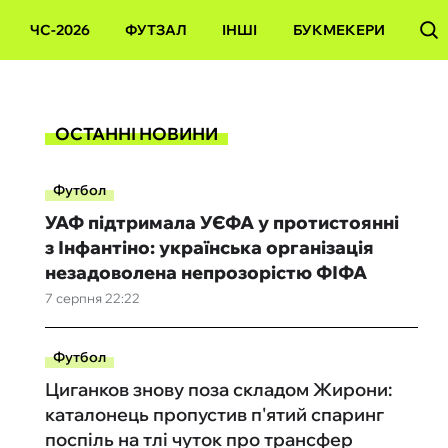
ЧС-2026
ФУТЗАЛ
ІНШІ
БУКМЕКЕРИ
ОСТАННІ НОВИНИ
Футбол
УАФ підтримала УЄФА у протистоянні
з Інфантіно: українська організація
незадоволена непрозорістю ФІФА
7 серпня 22:22
Футбол
Циганков знову поза складом Жирони:
каталонець пропустив п'ятий спаринг
поспіль на тлі чуток про трансфер