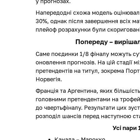
у прогнозах.
Напередодні схожа модель оцінювала
30%, однак після завершення всіх ма
плейоф розрахунки були скоригован
Попереду – вирішал
Саме поєдинки 1/8 фіналу можуть су
оновлення прогнозів. На цій стадії м
претендентів на титул, зокрема Порту
Норвегія.
Франція та Аргентина, яких більшіс
головними претендентами на трофей, 
до чвертьфіналу. Результати цих зус
розподіл шансів перед наступною ста
Усі пари 
Канада – Марокко