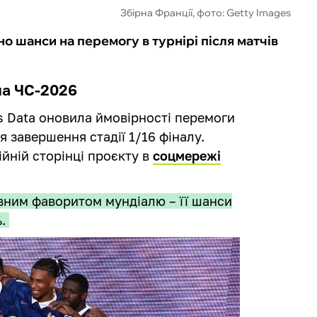
Збірна Франції, фото: Getty Images
о шанси на перемогу в турнірі після матчів
на ЧС-2026
s Data оновила ймовірності перемоги
ля завершення стадії 1/16 фіналу.
йній сторінці проєкту в
соцмережі
вним фаворитом мундіалю – її шанси
%.