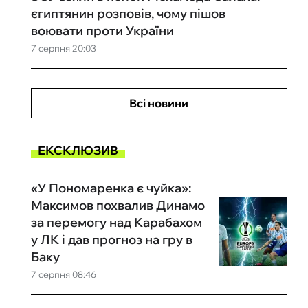
єгиптянин розповів, чому пішов
воювати проти України
7 серпня 20:03
Всі новини
ЕКСКЛЮЗИВ
«У Пономаренка є чуйка»:
Максимов похвалив Динамо
за перемогу над Карабахом
у ЛК і дав прогноз на гру в
Баку
7 серпня 08:46