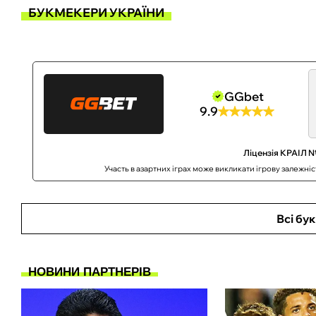
БУКМЕКЕРИ УКРАЇНИ
GGbet
9.9
Ліцензія КРАІЛ №
Участь в азартних іграх може викликати ігрову залежні
Всі бу