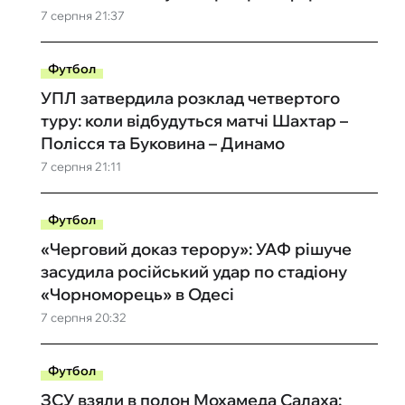
7 серпня 21:37
Футбол
УПЛ затвердила розклад четвертого
туру: коли відбудуться матчі Шахтар –
Полісся та Буковина – Динамо
7 серпня 21:11
Футбол
«Черговий доказ терору»: УАФ рішуче
засудила російський удар по стадіону
«Чорноморець» в Одесі
7 серпня 20:32
Футбол
ЗСУ взяли в полон Мохамеда Салаха: