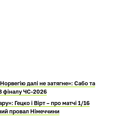
Норвегію далі не затягне»: Сабо та
8 фіналу ЧС-2026
у»: Гецко і Вірт – про матчі 1/16
чний провал Німеччини