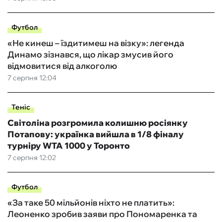
Футбол
«Не кинеш – їздитимеш на візку»: легенда
Динамо зізнався, що лікар змусив його
відмовитися від алкоголю
7 серпня 12:04
Теніс
Світоліна розгромила колишню росіянку
Потапову: українка вийшла в 1/8 фіналу
турніру WTA 1000 у Торонто
7 серпня 12:02
Футбол
«За таке 50 мільйонів ніхто не платить»:
Леоненко зробив заяви про Пономаренка та