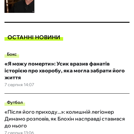
ОСТАННІ НОВИНИ
Бокс
«Я можу померти»: Усик вразив фанатів
історією про хворобу, яка могла забрати його
життя
7 серпня 14:07
Футбол
«Після його приходу...»: колишній легіонер
Динамо розповів, як Блохін насправді ставився
до нього
7 серпня 13:06