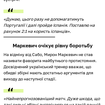
«Думаю, цього разу не допомагатимуть
Португалії і далі пройде Іспанія. Поставлю на
рахунок 2:1 на користь іспанців».
Маркевич очікує рівну боротьбу
На відміну від Сабо, Мирон Маркевич не став
називати фаворита майбутнього протистояння.
Досвідчений український тренер вважає, що
обидві збірні мають достатньо аргументів для
виходу до наступної стадії.
«Найнепрогнозованіший матч. Дуже шкода, що
такі сильні збірні зустрічаються на такій ранній