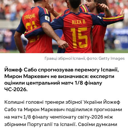
ФУТЗАЛ
ІНШІ
БУКМЕКЕРИ
Гравці збірної Іспанії, фото: Getty Images
Йожеф Сабо спрогнозував перемогу Іспанії,
Мирон Маркевич не визначився: експерти
оцінили центральний матч 1/8 фіналу
ЧС-2026.
Колишні головні тренери збірної України Йожеф
Сабо та Мирон Маркевич поділилися прогнозами
на матч 1/8 фіналу чемпіонату світу-2026 між
збірними Португалії та Іспанії. Своїми думками