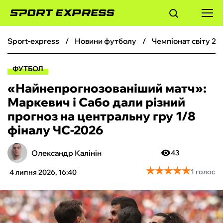
sport-express
новини футболу
чемпіонат світу 20
ФУТБОЛ
ФУТБОЛ
БАСКЕТБОЛ
«Найнепрогнозованіший матч»:
Маркевич і Сабо дали різний
БОКС
прогноз на центральну гру 1/8
фіналу ЧС-2026
ХОКЕЙ
Олександр Калінін
43
ТЕНІС
★
★
★
★
★
★
★
★
★
★
1 голос
4 липня 2026, 16:40
КІБЕРСПОРТ
ЧС-2026