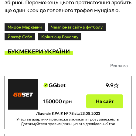
збірної. Переможець цього протистояння зробить
ще один крок до головного трофея мундіалю.
Мирон Маркевич
Чемпіонат світу з футболу
Йожеф Сабо
Кріштіану Роналду
БУКМЕКЕРИ УКРАЇНИ
Реклама
GGbet
9.9
150000 грн
На сайт
Ліцензія КРАІЛ № 78 від 23.08.2023
Участь в азартних іграх може викликати ігрову залежність.
Дотримуйтеся правил (принципів) відповідальної гри