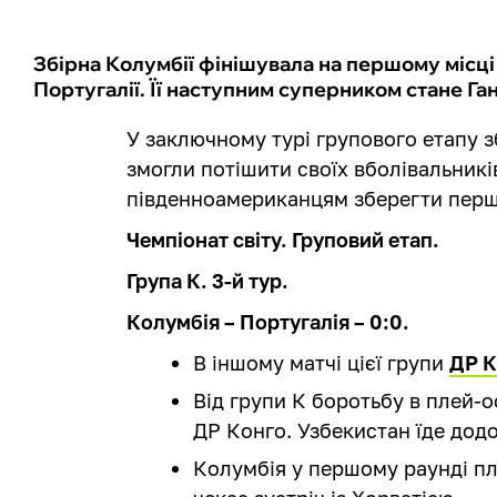
Збірна Колумбії фінішувала на першому місці 
Португалії. Її наступним суперником стане Га
У заключному турі групового етапу зб
змогли потішити своїх вболівальник
південноамериканцям зберегти перше
Чемпіонат світу. Груповий етап.
Група К. 3-й тур.
Колумбія – Португалія – 0:0.
В іншому матчі цієї групи
ДР К
Від групи К боротьбу в плей-о
ДР Конго. Узбекистан їде дод
Колумбія у першому раунді пл