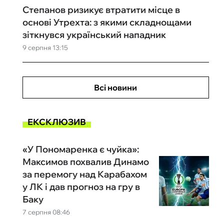
Степанов ризикує втратити місце в
основі Утрехта: з якими складнощами
зіткнувся український нападник
9 серпня 13:15
Всі новини
ЕКСКЛЮЗИВ
«У Пономаренка є чуйка»:
Максимов похвалив Динамо
за перемогу над Карабахом
у ЛК і дав прогноз на гру в
Баку
7 серпня 08:46