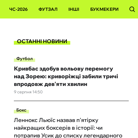
ЧС-2026
ФУТЗАЛ
ІНШІ
БУКМЕКЕРИ
ОСТАННІ НОВИНИ
Футбол
Кривбас здобув вольову перемогу
над Зорею: криворіжці забили тричі
впродовж дев'яти хвилин
9 серпня 14:50
Бокс
Леннокс Льюїс назвав п'ятірку
найкращих боксерів в історії: чи
потрапив Усик до списку легендарного