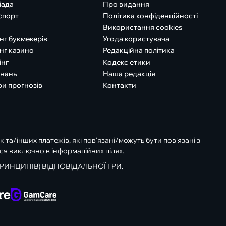
іада
Про видання
спорт
Політика конфіденційності
Використання cookies
нг букмекерів
Угода користувача
нг казино
Редакційна політика
інг
Кодекс етики
знань
Наша редакція
ри прогнозів
Контакти
к та/інших платежів, які пов’язані/можуть бути пов’язані з
ся виключно в інформаційних цілях.
РИНЦИПІВ) ВІДПОВІДАЛЬНОЇ ГРИ.