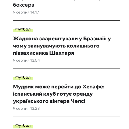
боксера
9 серпня 14:17
Футбол
Жадсона заарештували у Бразилії: у
чому звинувачують колишнього
півзахисника Шахтаря
9 серпня 13:54
Футбол
Мудрик може перейти до Хетафе:
іспанський клуб готує оренду
українського вінгера Челсі
9 серпня 13:23
Футбол