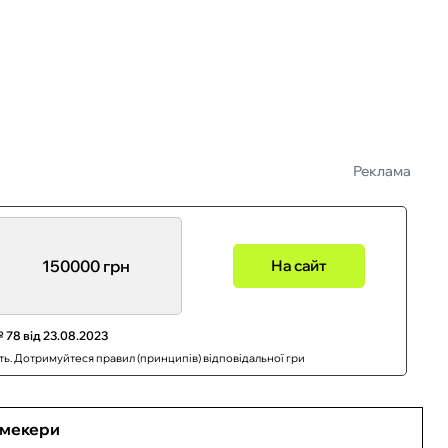
Реклама
150000 грн
На сайт
 78 від 23.08.2023
сть. Дотримуйтеся правил (принципів) відповідальної гри
кмекери