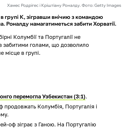
Хамес Родрігес і Кріштіану Роналду. Фото: Getty Images
в групі К, зігравши внічию з командою
на. Роналду намагатиметься забити Хорватії.
ірні Колумбії та Португалії не
ів забитими голами, що дозволило
 місце в групі.
онго перемогла Узбекистан (3:1)
.
ф продовжать Колумбія, Португалія і
ому.
ей-оф зіграє з Ганою. На Португалію