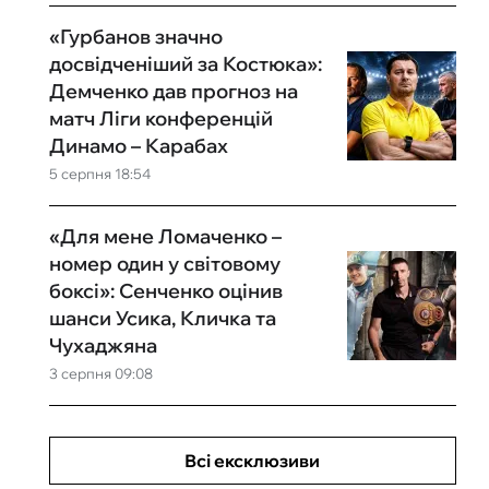
«Гурбанов значно
досвідченіший за Костюка»:
Демченко дав прогноз на
матч Ліги конференцій
Динамо – Карабах
5 серпня 18:54
«Для мене Ломаченко –
номер один у світовому
боксі»: Сенченко оцінив
шанси Усика, Кличка та
Чухаджяна
3 серпня 09:08
Всі ексклюзиви