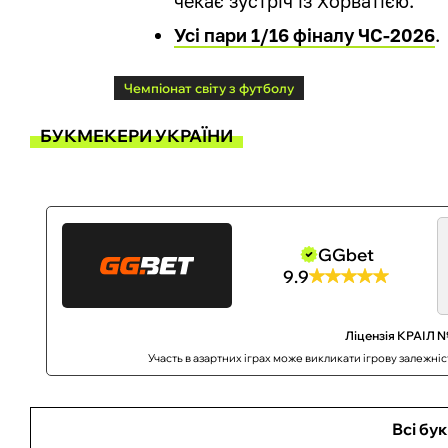
чекає зустріч із Хорватією.
Усі пари 1/16 фіналу ЧС-2026
.
Чемпіонат світу з футболу
БУКМЕКЕРИ УКРАЇНИ
GGbet
9.9
Ліцензія КРАІЛ №
Участь в азартних іграх може викликати ігрову залежні
Всі бу