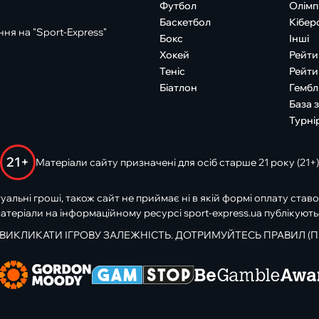
Футбол
Олімп
Баскетбол
Кібер
ня на "Sport-Express"
Бокс
Інші
Хокей
Рейти
Теніс
Рейти
Біатлон
Гембл
База 
Турні
21+
Матеріали сайту призначені для осіб старше 21 року (21+)
туальні гроші, також сайт не приймає ні в якій формі оплату ставо
атеріали на інформаційному ресурсі sport-express.ua публікують
 ВИКЛИКАТИ ІГРОВУ ЗАЛЕЖНІСТЬ. ДОТРИМУЙТЕСЬ ПРАВИЛ (П