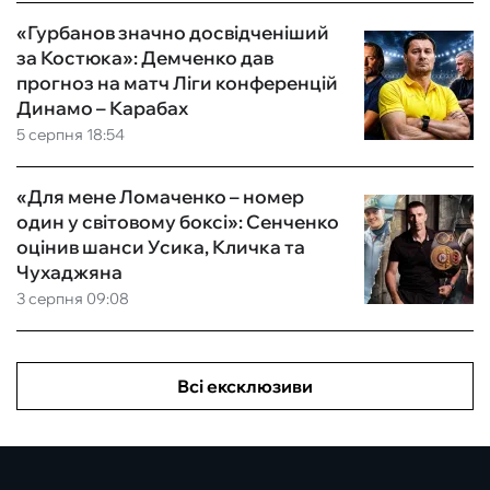
«Гурбанов значно досвідченіший
за Костюка»: Демченко дав
прогноз на матч Ліги конференцій
Динамо – Карабах
5 серпня 18:54
«Для мене Ломаченко – номер
один у світовому боксі»: Сенченко
оцінив шанси Усика, Кличка та
Чухаджяна
3 серпня 09:08
Всі ексклюзиви