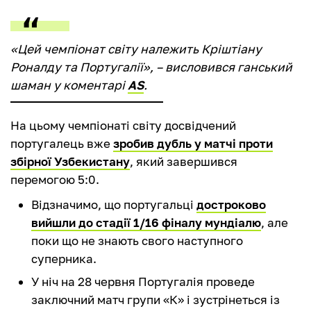
«Цей чемпіонат світу належить Кріштіану
Роналду та Португалії», – висловився ганський
шаман у коментарі
AS
.
На цьому чемпіонаті світу досвідчений
португалець вже
зробив дубль у матчі проти
збірної Узбекистану
, який завершився
перемогою 5:0.
Відзначимо, що португальці
достроково
вийшли до стадії 1/16 фіналу мундіалю
, але
поки що не знають свого наступного
суперника.
У ніч на 28 червня Португалія проведе
заключний матч групи «К» і зустрінеться із