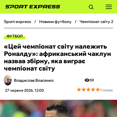
sport-express
новини футболу
чемпіонат світу 20
ФУТБОЛ
ФУТБОЛ
БАСКЕТБОЛ
«Цей чемпіонат світу належить
Роналду»: африканський чаклун
БОКС
назвав збірну, яка виграє
чемпіонат світу
ХОКЕЙ
Владислав Власенко
59
ТЕНІС
★
★
★
★
★
★
★
★
★
★
1 голос
27 червня 2026, 12:00
КІБЕРСПОРТ
ЧС-2026