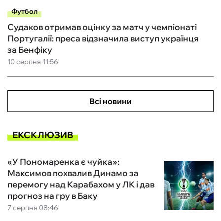
Футбол
Судаков отримав оцінку за матч у чемпіонаті
Португалії: преса відзначила виступ українця
за Бенфіку
10 серпня 11:56
Всі новини
ЕКСКЛЮЗИВ
«У Пономаренка є чуйка»:
Максимов похвалив Динамо за
перемогу над Карабахом у ЛК і дав
прогноз на гру в Баку
7 серпня 08:46