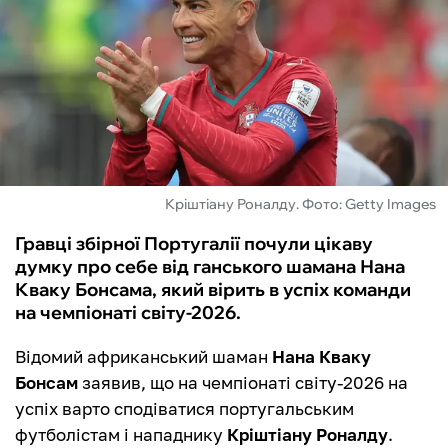
ФУТЗАЛ
ІНШІ
БУКМЕКЕРИ
Кріштіану Роналду. Фото: Getty Images
Гравці збірної Португалії почули цікаву
думку про себе від ганського шамана Нана
Кваку Бонсама, який вірить в успіх команди
на чемпіонаті світу-2026.
Відомий африканський шаман
Нана Кваку
Бонсам
заявив, що на чемпіонаті світу-2026 на
успіх варто сподіватися португальським
футболістам і нападнику
Кріштіану Роналду
.