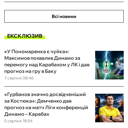
Всі новини
ЕКСКЛЮЗИВ
«У Пономаренка є чуйка»:
Максимов похвалив Динамо за
перемогу над Карабахом у ЛК і дав
прогноз на гру в Баку
7 серпня 08:46
«Гурбанов значно досвідченіший
за Костюка»: Демченко дав
прогноз на матч Ліги конференцій
Динамо – Карабах
5 серпня 18:54