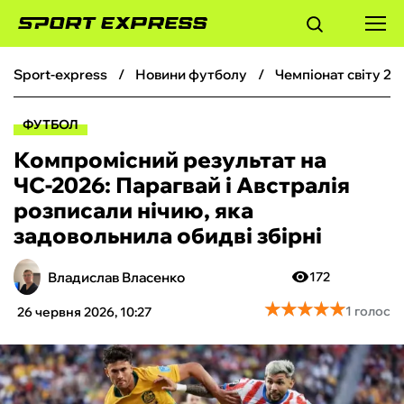
sport-express
новини футболу
чемпіонат світу 20
ФУТБОЛ
ФУТБОЛ
БАСКЕТБОЛ
Компромісний результат на
ЧС-2026: Парагвай і Австралія
БОКС
розписали нічию, яка
задовольнила обидві збірні
ХОКЕЙ
Владислав Власенко
172
ТЕНІС
★
★
★
★
★
★
★
★
★
★
1 голос
26 червня 2026, 10:27
КІБЕРСПОРТ
ЧС-2026