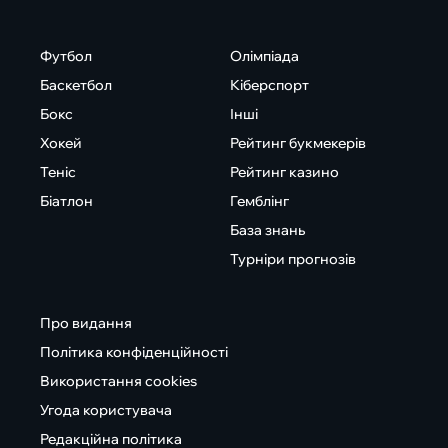
Футбол
Олімпіада
Баскетбол
Кіберспорт
Бокс
Інші
Хокей
Рейтинг букмекерів
Теніс
Рейтинг казино
Біатлон
Гемблінг
База знань
Турніри прогнозів
Про видання
Політика конфіденційності
Використання cookies
Угода користувача
Редакційна політика