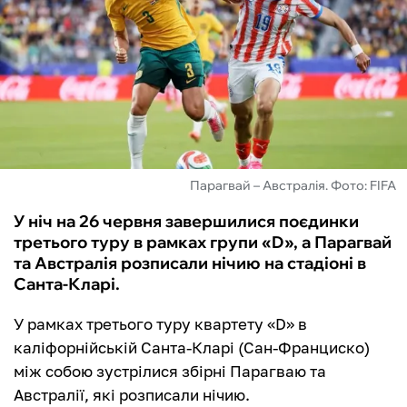
ФУТЗАЛ
ІНШІ
БУКМЕКЕРИ
Парагвай – Австралія. Фото: FIFA
У ніч на 26 червня завершилися поєдинки
третього туру в рамках групи «D», а Парагвай
та Австралія розписали нічию на стадіоні в
Санта-Кларі.
У рамках третього туру квартету «D» в
каліфорнійській Санта-Кларі (Сан-Франциско)
між собою зустрілися збірні Парагваю та
Австралії, які розписали нічию.