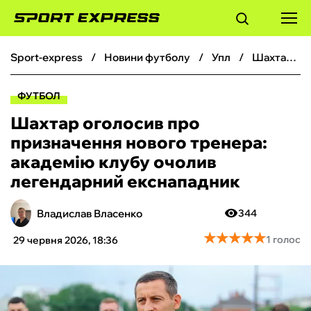
sport-express
новини футболу
упл
Шахтар оголосив про призначення нового тренера: академію клубу очолив легендарний екснападник
ФУТБОЛ
ФУТБОЛ
БАСКЕТБОЛ
Шахтар оголосив про
призначення нового тренера:
БОКС
академію клубу очолив
легендарний екснападник
ХОКЕЙ
Владислав Власенко
344
ТЕНІС
★
★
★
★
★
★
★
★
★
★
1 голос
29 червня 2026, 18:36
КІБЕРСПОРТ
ЧС-2026