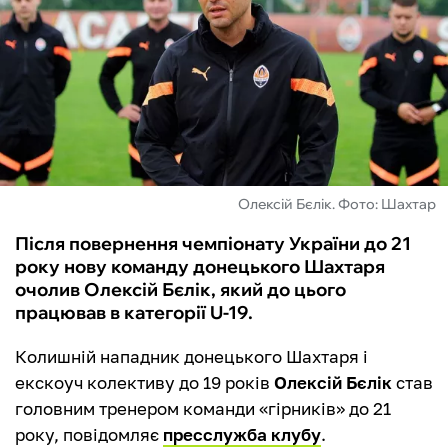
ФУТЗАЛ
ІНШІ
БУКМЕКЕРИ
Олексій Бєлік. Фото: Шахтар
Після повернення чемпіонату України до 21
року нову команду донецького Шахтаря
очолив Олексій Бєлік, який до цього
працював в категорії U-19.
Колишній нападник донецького Шахтаря і
екскоуч колективу до 19 років
Олексій Бєлік
став
головним тренером команди «гірників» до 21
року, повідомляє
пресслужба клубу
.