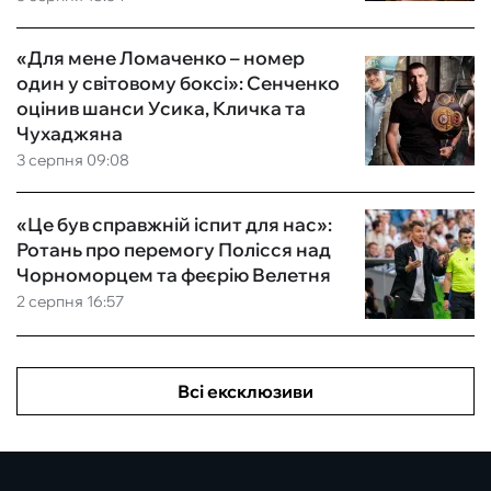
«Для мене Ломаченко – номер
один у світовому боксі»: Сенченко
оцінив шанси Усика, Кличка та
Чухаджяна
3 серпня 09:08
«Це був справжній іспит для нас»:
Ротань про перемогу Полісся над
Чорноморцем та феєрію Велетня
2 серпня 16:57
Всі ексклюзиви