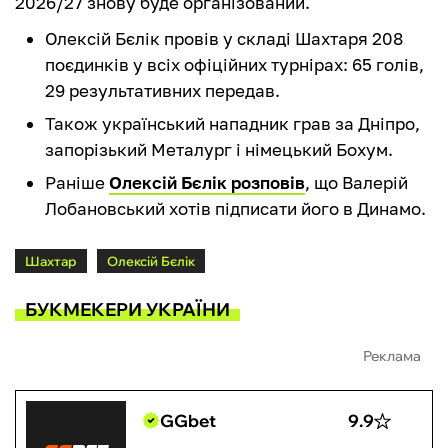
2026/27 знову буде організований.
Олексій Бєлік провів у складі Шахтаря 208
поєдинків у всіх офіційних турнірах: 65 голів,
29 результативних передав.
Також український нападник грав за Дніпро,
запорізький Металург і німецький Бохум.
Раніше
Олексій Бєлік розповів
, що Валерій
Лобановський хотів підписати його в Динамо.
Шахтар
Олексій Бєлік
БУКМЕКЕРИ УКРАЇНИ
Реклама
GGbet
9.9