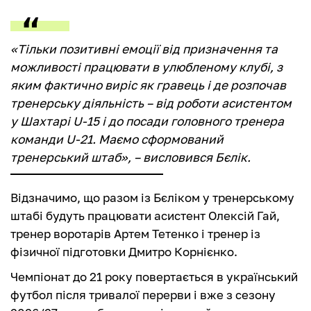
«Тільки позитивні емоції від призначення та
можливості працювати в улюбленому клубі, з
яким фактично виріс як гравець і де розпочав
тренерську діяльність – від роботи асистентом
у Шахтарі U-15 і до посади головного тренера
команди U-21. Маємо сформований
тренерський штаб», – висловився Бєлік.
Відзначимо, що разом із Бєліком у тренерському
штабі будуть працювати асистент Олексій Гай,
тренер воротарів Артем Тетенко і тренер із
фізичної підготовки Дмитро Корнієнко.
Чемпіонат до 21 року повертається в український
футбол після тривалої перерви і вже з сезону