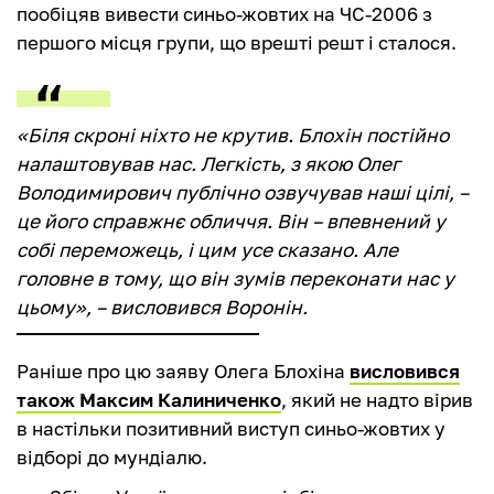
пообіцяв вивести синьо-жовтих на ЧС-2006 з
першого місця групи, що врешті решт і сталося.
«Біля скроні ніхто не крутив. Блохін постійно
налаштовував нас. Легкість, з якою Олег
Володимирович публічно озвучував наші цілі, –
це його справжнє обличчя. Він – впевнений у
собі переможець, і цим усе сказано. Але
головне в тому, що він зумів переконати нас у
цьому», – висловився Воронін.
Раніше про цю заяву Олега Блохіна
висловився
також Максим Калиниченко
, який не надто вірив
в настільки позитивний виступ синьо-жовтих у
відборі до мундіалю.