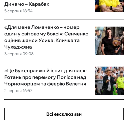
Динамо – Карабах
5 серпня 18:54
«Для мене Ломаченко – номер
один у світовому боксі»: Сенченко
оцінив шанси Усика, Кличка та
Чухаджяна
3 серпня 09:08
«Це був справжній іспит для нас»:
Ротань про перемогу Полісся над
Чорноморцем та феєрію Велетня
2 серпня 16:57
Всі ексклюзиви