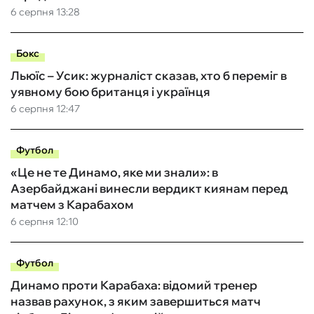
6 серпня 13:28
Бокс
Льюїс – Усик: журналіст сказав, хто б переміг в
уявному бою британця і українця
6 серпня 12:47
Футбол
«Це не те Динамо, яке ми знали»: в
Азербайджані винесли вердикт киянам перед
матчем з Карабахом
6 серпня 12:10
Футбол
Динамо проти Карабаха: відомий тренер
назвав рахунок, з яким завершиться матч