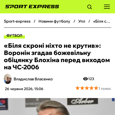
sport-express
новини футболу
упл
«Біля скроні ніхто не крутив»: Воронін згадав божевільну обіцянку Блохіна перед виходом на ЧС-2006
ФУТБОЛ
ФУТБОЛ
БАСКЕТБОЛ
«Біля скроні ніхто не крутив»:
Воронін згадав божевільну
БОКС
обіцянку Блохіна перед виходом
на ЧС-2006
ХОКЕЙ
Владислав Власенко
123
ТЕНІС
★
★
★
★
★
★
★
★
★
★
1 голос
26 червня 2026, 15:06
КІБЕРСПОРТ
ЧС-2026