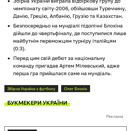
Збірна України виграла відбіркову групу до
чемпіонату світу-2006, обійшовши Туреччину,
Данію, Грецію, Албанію, Грузію та Казахстан.
Безпосередньо на мундіалі підопічні Блохіна
дійшли до чвертьфіналу, де поступилися лише
майбутнім переможцям турніру італійцям
(0:3).
Перед цим свій дебют за національну
команду пригадав Артем Мілевський, адже
перша гра прийшлася саме на мундіаль.
Збірна України з футболу
Олег Блохін
БУКМЕКЕРИ УКРАЇНИ
Реклама