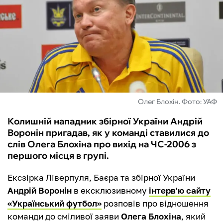
ФУТЗАЛ
ІНШІ
БУКМЕКЕРИ
Олег Блохін. Фото: УАФ
Колишній нападник збірної України Андрій
Воронін пригадав, як у команді ставилися до
слів Олега Блохіна про вихід на ЧС-2006 з
першого місця в групі.
Ексзірка Ліверпуля, Баєра та збірної України
Андрій Воронін
в ексклюзивному
інтерв'ю сайту
«Український футбол»
розповів про відношення
команди до сміливої заяви
Олега Блохіна
, який