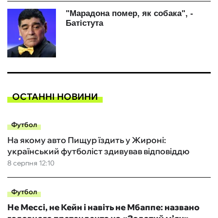
ОСТАННІ НОВИНИ
Футбол
На якому авто Пищур їздить у Жироні:
український футболіст здивував відповіддю
8 серпня 12:10
Футбол
Не Мессі, не Кейн і навіть не Мбаппе: названо