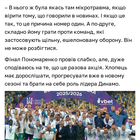
– В нього ж була якась там мікротравма, якщо
вірити тому, що говорили в новинах. І якщо це
так, то це причина номер один. А по-друге,
складно йому грати проти команд, які
застосовують щільну, ешелоновану оборону. Він
не може розбігтися.
Фінал Пономаренко провів слабко, але, дуже
сподіваюсь на те, що це разова акція. Хлопець
має дорослішати, прогресувати вже в новому
сезоні та брати на себе роль лідера Динамо.