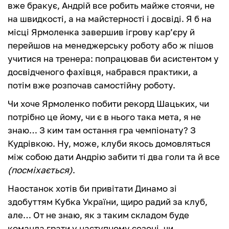
вже бракує, Андрій все робить майже стоячи, не
на швидкості, а на майстерності і досвіді. Я б на
місці Ярмоленка завершив ігрову кар’єру й
перейшов на менеджерську роботу або ж пішов
учитися на тренера: попрацював би асистентом у
досвідченого фахівця, набрався практики, а
потім вже розпочав самостійну роботу.
Чи хоче Ярмоленко побити рекорд Шацьких, чи
потрібно це йому, чи є в нього така мета, я не
знаю… З ким там остання гра чемпіонату? З
Кудрівкою. Ну, може, клуби якось домовляться
між собою дати Андрію забити ті два голи та й все
(посміхається)
.
Наостанок хотів би привітати Динамо зі
здобуттям Кубка України, щиро радий за клуб,
але… От не знаю, як з таким складом буде
команда грати у наступному сезоні, чи