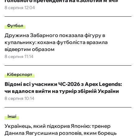
головного претендента на «Золотий м’яч»
8 серпня 12:04
Футбол
Дружина Забарного показала фігуру в
купальнику: кохана футболіста вразила
відвертим образом
8 серпня 11:14
Кіберспорт
Відомі всі учасники ЧС-2026 з Apex Legends:
чи вдалося вийти на турнір збірній України
8 серпня 10:14
Інші
Українець, який підкорив Японію: тренер
Данила Явгусишина розповів, яким борець