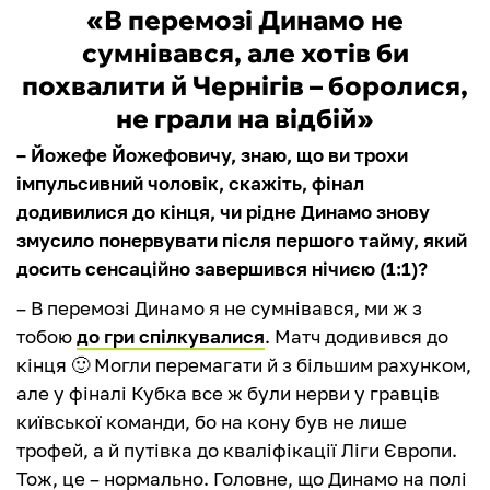
«В перемозі Динамо не
сумнівався, але хотів би
похвалити й Чернігів – боролися,
не грали на відбій»
– Йожефе Йожефовичу, знаю, що ви трохи
імпульсивний чоловік, скажіть, фінал
додивилися до кінця, чи рідне Динамо знову
змусило понервувати після першого тайму, який
досить сенсаційно завершився нічиєю (1:1)?
– В перемозі Динамо я не сумнівався, ми ж з
тобою
до гри спілкувалися
. Матч додивився до
кінця 🙂 Могли перемагати й з більшим рахунком,
але у фіналі Кубка все ж були нерви у гравців
київської команди, бо на кону був не лише
трофей, а й путівка до кваліфікації Ліги Європи.
Тож, це – нормально. Головне, що Динамо на полі