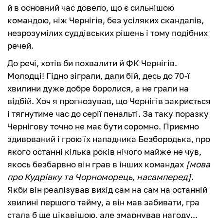
й в основний час довело, що є сильнішою
командою, ніж Чернігів, без усіляких скандалів,
незрозумілих суддівських рішень і тому подібних
речей.
До речі, хотів би похвалити й ФК Чернігів.
Молодці! Гідно зіграли, дали бій, десь до 70-ї
хвилини дуже добре боролися, а не грали на
відбій. Хоч я прогнозував, що Чернігів закриється
і тягнутиме час до серії пенальті. За таку поразку
Чернігову точно не має бути соромно. Приємно
здивований і грою їх нападника Безбородька, про
якого останні кілька років нічого майже не чув,
якось безбарвно він грав в інших командах
[мова
про Кудрівку та Чорноморець, насамперед]
.
Якби він реалізував вихід сам на сам на останній
хвилині першого тайму, а він мав забивати, гра
стала б ще цікавішою, але змарнував нагоду...