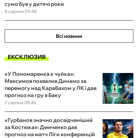
сумо був у дитячі роки
8 серпня 09:48
Всі новини
ЕКСКЛЮЗИВ
«У Пономаренка є чуйка»:
Максимов похвалив Динамо за
перемогу над Карабахом у ЛК і дав
прогноз на гру в Баку
7 серпня 08:46
«Гурбанов значно досвідченіший
за Костюка»: Демченко дав
прогноз на матч Ліги конференцій