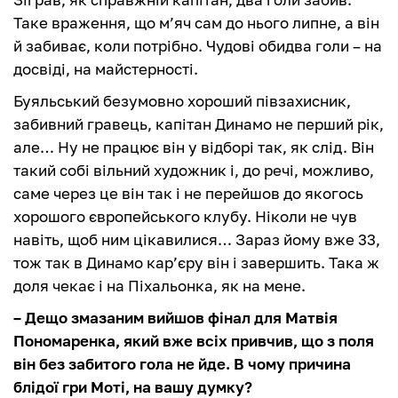
Таке враження, що м’яч сам до нього липне, а він
й забиває, коли потрібно. Чудові обидва голи – на
досвіді, на майстерності.
Буяльський безумовно хороший півзахисник,
забивний гравець, капітан Динамо не перший рік,
але… Ну не працює він у відборі так, як слід. Він
такий собі вільний художник і, до речі, можливо,
саме через це він так і не перейшов до якогось
хорошого європейського клубу. Ніколи не чув
навіть, щоб ним цікавилися… Зараз йому вже 33,
тож так в Динамо кар’єру він і завершить. Така ж
доля чекає і на Піхальонка, як на мене.
– Дещо змазаним вийшов фінал для Матвія
Пономаренка, який вже всіх привчив, що з поля
він без забитого гола не йде. В чому причина
блідої гри Моті, на вашу думку?