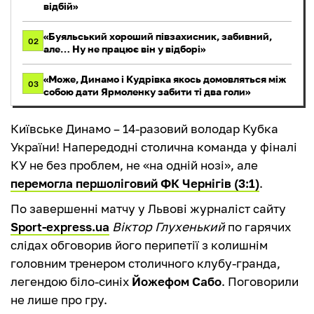
відбій»
«Буяльський хороший півзахисник, забивний,
02
але… Ну не працює він у відборі»
«Може, Динамо і Кудрівка якось домовляться між
03
собою дати Ярмоленку забити ті два голи»
Київське Динамо – 14-разовий володар Кубка
України! Напередодні столична команда у фіналі
КУ не без проблем, не «на одній нозі», але
перемогла першоліговий ФК Чернігів (3:1)
.
По завершенні матчу у Львові журналіст сайту
Sport-express.ua
Віктор Глухенький
по гарячих
слідах обговорив його перипетії з колишнім
головним тренером столичного клубу-гранда,
легендою біло-синіх
Йожефом Сабо
. Поговорили
не лише про гру.