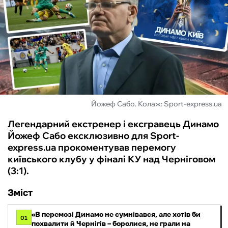
ФУТЗАЛ
ІНШІ
БУКМЕКЕРИ
Йожеф Сабо. Колаж: Sport-express.ua
Легендарний екстренер і ексгравець Динамо
Йожеф Сабо ексклюзивно для Sport-
express.ua прокоментував перемогу
київського клубу у фіналі КУ над Черніговом
(3:1).
Зміст
«В перемозі Динамо не сумнівався, але хотів би
01
похвалити й Чернігів – боролися, не грали на