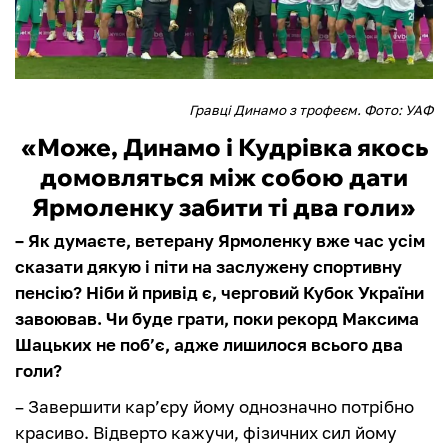
Гравці Динамо з трофеєм. Фото: УАФ
«Може, Динамо і Кудрівка якось
домовляться між собою дати
Ярмоленку забити ті два голи»
– Як думаєте, ветерану Ярмоленку вже час усім
сказати дякую і піти на заслужену спортивну
пенсію? Ніби й привід є, черговий Кубок України
завоював. Чи буде грати, поки рекорд Максима
Шацьких не поб’є, адже лишилося всього два
голи?
– Завершити кар’єру йому однозначно потрібно
красиво. Відверто кажучи, фізичних сил йому