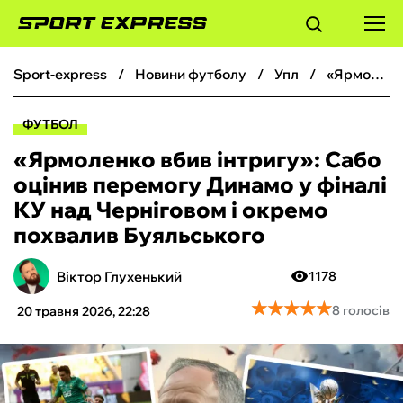
sport-express
новини футболу
упл
«Ярмоленко вбив інтригу»: Сабо оцінив перемогу Динамо у фіналі КУ над Черніговом і окремо похвалив Буяльського
ФУТБОЛ
ФУТБОЛ
БАСКЕТБОЛ
«Ярмоленко вбив інтригу»: Сабо
оцінив перемогу Динамо у фіналі
БОКС
КУ над Черніговом і окремо
похвалив Буяльського
ХОКЕЙ
Віктор Глухенький
1178
ТЕНІС
★
★
★
★
★
★
★
★
★
★
8 голосів
20 травня 2026, 22:28
КІБЕРСПОРТ
ЧС-2026