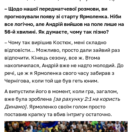
– Щодо нашої передматчевої розмови, ви
прогнозували появу зі старту Ярмоленка. Ніби
все логічно, але Андрій вийшов на поле лише на
56-й хвилині. Як думаєте, чому так пізно?
– Чому так вирішив Костюк, мені складно
відповісти… Можливо, просто дали зайвий раз
відпочити. Кінець сезону, все ж. Втома
накопичилася, Андрій вже не надто молодий. До
речі, це ж я Ярмоленка свого часу забирав з
Чернігова, коли той ще був геть юним.
А випустили його в момент, коли гра, загалом,
вже була зроблена
[за рахунку 2:1 на користь
Динамо]
. Ярмоленко своїм голом просто
поставив крапку та вбив інтригу остаточно.