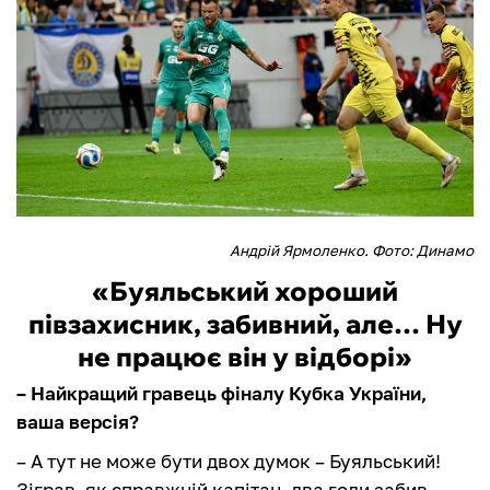
Андрій Ярмоленко. Фото: Динамо
«Буяльський хороший
півзахисник, забивний, але… Ну
не працює він у відборі»
– Найкращий гравець фіналу Кубка України,
ваша версія?
– А тут не може бути двох думок – Буяльський!
Зіграв, як справжній капітан, два голи забив.