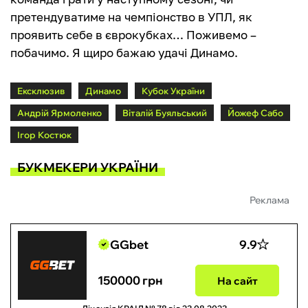
претендуватиме на чемпіонство в УПЛ, як
проявить себе в єврокубках… Поживемо –
побачимо. Я щиро бажаю удачі Динамо.
Ексклюзив
Динамо
Кубок України
Андрій Ярмоленко
Віталій Буяльський
Йожеф Сабо
Ігор Костюк
БУКМЕКЕРИ УКРАЇНИ
Реклама
GGbet
9.9
150000 грн
На сайт