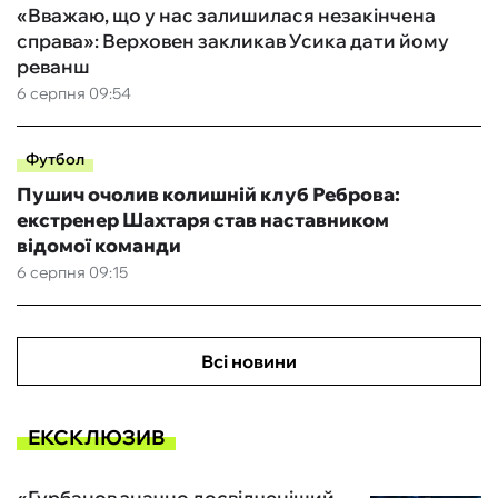
«Вважаю, що у нас залишилася незакінчена
справа»: Верховен закликав Усика дати йому
реванш
6 серпня 09:54
Футбол
Пушич очолив колишній клуб Реброва:
екстренер Шахтаря став наставником
відомої команди
6 серпня 09:15
Всі новини
ЕКСКЛЮЗИВ
«Гурбанов значно досвідченіший