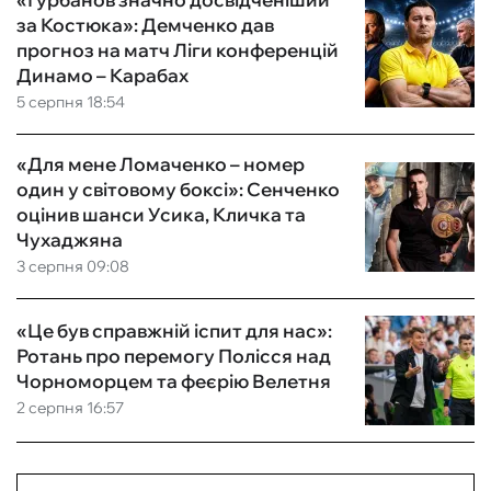
за Костюка»: Демченко дав
прогноз на матч Ліги конференцій
Динамо – Карабах
5 серпня 18:54
«Для мене Ломаченко – номер
один у світовому боксі»: Сенченко
оцінив шанси Усика, Кличка та
Чухаджяна
3 серпня 09:08
«Це був справжній іспит для нас»:
Ротань про перемогу Полісся над
Чорноморцем та феєрію Велетня
2 серпня 16:57