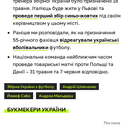
тренера збірної України було призначено 18
травня. Італієць буде жити у Львові та
проведе перший збір синьо-жовтих
під своїм
керівництвом у цьому місті.
Раніше ми розповідали, як на призначення
55-річного фахівця
відреагували українські
вболівальники
футболу.
Національна команда найближчим часом
проведе товариські матчі проти Польщі та
Данії – 31 травня та 7 червня відповідно.
Збірна України з футболу
Андрій Шевченко
Йожеф Сабо
Андреа Мальдера
БУКМЕКЕРИ УКРАЇНИ
Реклама