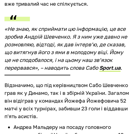
вже тривалий час не спілкується.
«Не знаю, як сприймати цю інформацію, це все
зробив Андрій Шевченко. Я з ним уже давно не
розмовляю, відтоді, як дав інтерв’ю, де сказав,
що витягнув його з ями в молодому віці. Йому
це не сподобалося, і на цьому наш зв’язок
перервався», – наводить слова Сабо
Sport.ua
.
Відзначимо, що під керівництвом Сабо Шевченко
грав як у Динамо, так і в збірній України. Загалом
він відіграв у командах Йожефа Йожефовича 52
матчі у всіх турнірах, забивши 23 голи і віддавши
п'ять асистів.
Андреа Мальдеру на посаду головного