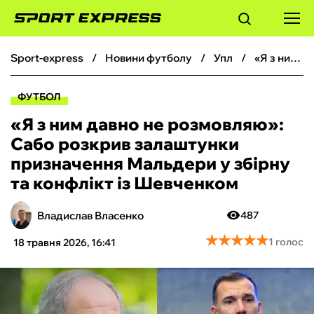
sport-express
новини футболу
упл
«Я з ним давно не розмовляю»: Сабо розкрив залаштунки призначення Мальдери у збірну та конфлікт із Шевченком
ФУТБОЛ
ФУТБОЛ
БАСКЕТБОЛ
«Я з ним давно не розмовляю»:
Сабо розкрив залаштунки
БОКС
призначення Мальдери у збірну
та конфлікт із Шевченком
ХОКЕЙ
Владислав Власенко
487
ТЕНІС
★
★
★
★
★
★
★
★
★
★
1 голос
18 травня 2026, 16:41
КІБЕРСПОРТ
ЧС-2026