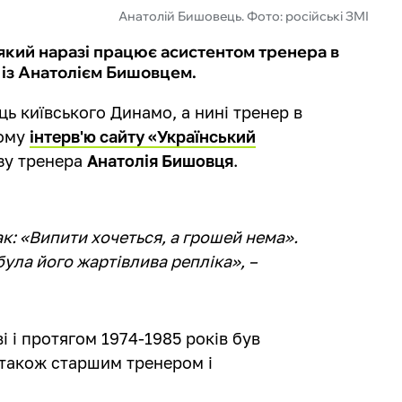
Анатолій Бишовець. Фото: російські ЗМІ
який наразі працює асистентом тренера в
і із Анатолієм Бишовцем.
ць київського Динамо, а нині тренер в
ному
інтерв'ю сайту «Український
зу тренера
Анатолія Бишовця
.
: «Випити хочеться, а грошей нема».
була його жартівлива репліка», –
 і протягом 1974-1985 років був
 також старшим тренером і