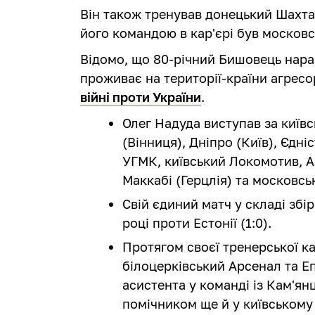
Він також тренував донецький Шахта
його командою в кар'єрі був московс
Відомо, що 80-річний Бишовець нараз
проживає на території-країни агресо
війні проти України
.
Олег Надуда виступав за київ
(Вінниця), Дніпро (Київ), Єдні
УГМК, київський Локомотив, Ар
Маккабі (Герцлія) та московсь
Свій єдиний матч у складі збі
році проти Естонії (1:0).
Протягом своєї тренерської к
білоцерківський Арсенал та Еп
асистента у команді із Кам'ян
помічником ще й у київському