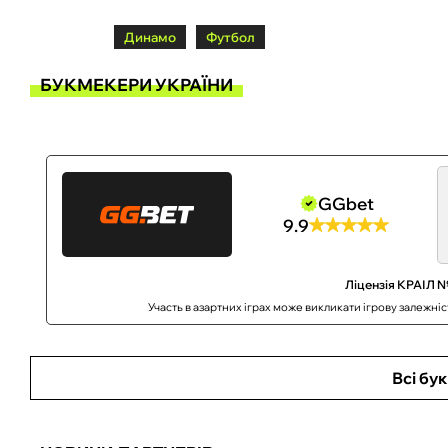
Динамо
Футбол
БУКМЕКЕРИ УКРАЇНИ
GGbet
9.9
Ліцензія КРАІЛ №
Участь в азартних іграх може викликати ігрову залежні
Всі бу