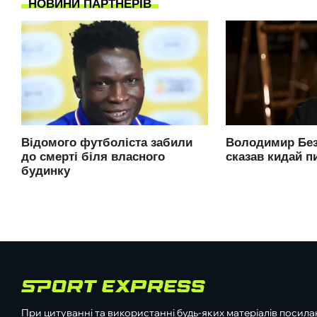
При цитуванні та використанні будь-яких матеріалів посилан