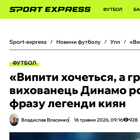
ФУТБОЛ
БА
sport-express
новини футболу
упл
ФУТБОЛ
«Випити хочеться, а г
вихованець Динамо р
фразу легенди киян
Владислав Власенко
16 травня 2026, 09:16
928