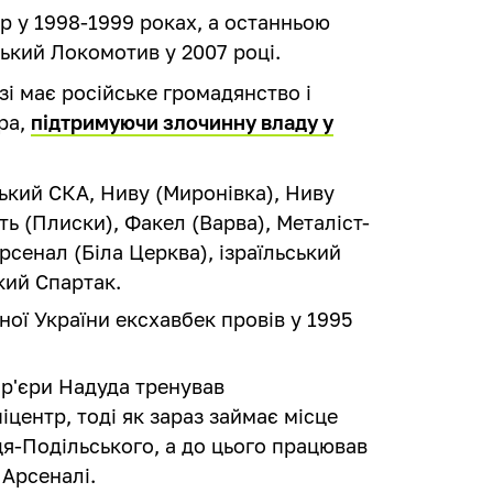
р у 1998-1999 роках, а останньою
ький Локомотив у 2007 році.
і має російське громадянство і
ра,
підтримуючи злочинну владу у
ський СКА, Ниву (Миронівка), Ниву
сть (Плиски), Факел (Варва), Металіст-
сенал (Біла Церква), ізраїльський
кий Спартак.
рної України ексхавбек провів у 1995
ар'єри Надуда тренував
іцентр, тоді як зараз займає місце
ця-Подільського, а до цього працював
 Арсеналі.