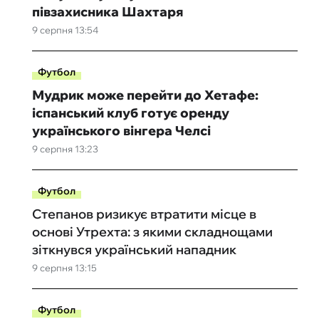
півзахисника Шахтаря
9 серпня 13:54
Футбол
Мудрик може перейти до Хетафе:
іспанський клуб готує оренду
українського вінгера Челсі
9 серпня 13:23
Футбол
Степанов ризикує втратити місце в
основі Утрехта: з якими складнощами
зіткнувся український нападник
9 серпня 13:15
Футбол