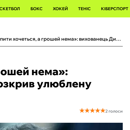
СКЕТБОЛ
БОКС
ХОКЕЙ
ТЕНІС
КІБЕРСПОРТ
«Випити хочеться, а грошей нема‎»: вихованець Динамо розкрив улюблену фразу легенди киян
рошей нема‎»:
озкрив улюблену
★
★
★
★
★
★
★
★
★
★
2 голоси