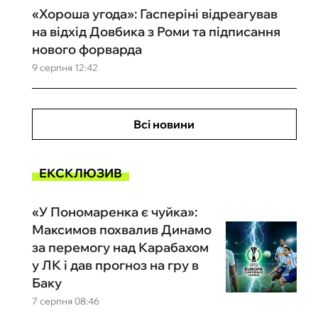
«Хороша угода»: Гасперіні відреагував
на відхід Довбика з Роми та підписання
нового форварда
9 серпня 12:42
Всі новини
ЕКСКЛЮЗИВ
«У Пономаренка є чуйка»:
Максимов похвалив Динамо
за перемогу над Карабахом
у ЛК і дав прогноз на гру в
Баку
7 серпня 08:46