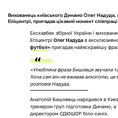
Вихованець київського Динамо Олег Надуда, 
Епіцентрі, пригадав цікавий момент співпрац
Ексхавбек збірної України і виховане
Епіцентрі
Олег Надуда
в ексклюзив
футбол»
пригадав найяскравішу фра
«Улюблена фраза Бишовця звучала так
Хоча сам він не вживав алкоголю, це 
розповів Надуда.
Анатолій Бишовець народився в Києві
тренером груп підготовки Динамо, а
директором СДЮШОР біло-синіх.