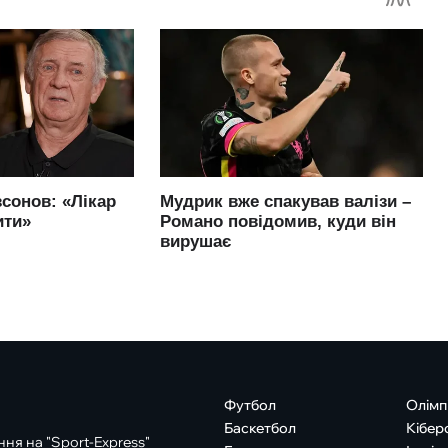
Футбол
Олімп
Баскетбол
Кібер
ня на "Sport-Express"