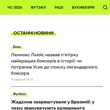
ЧС-2026
ФУТЗАЛ
ІНШІ
БУКМЕКЕРИ
ОСТАННІ НОВИНИ
Бокс
Леннокс Льюїс назвав п'ятірку
найкращих боксерів в історії: чи
потрапив Усик до списку легендарного
боксера
9 серпня 14:17
Футбол
Жадсона заарештували у Бразилії: у
чому звинувачують колишнього