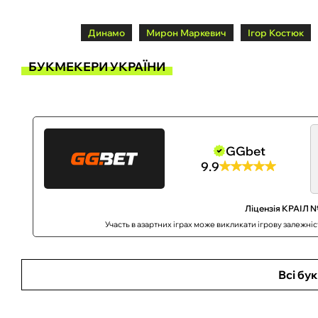
Динамо
Мирон Маркевич
Ігор Костюк
БУКМЕКЕРИ УКРАЇНИ
GGbet
9.9
Ліцензія КРАІЛ №
Участь в азартних іграх може викликати ігрову залежні
Всі бу