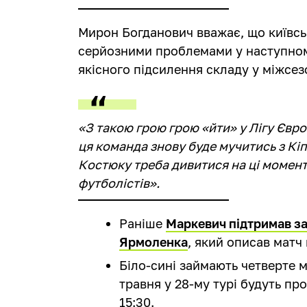
Мирон Богданович вважає, що київсь
серйозними проблемами у наступному
якісного підсилення складу у міжсез
«З такою грою грою «йти» у Лігу Європ
ця команда знову буде мучитись з Кі
Костюку треба дивитися на ці момен
футболістів».
Раніше
Маркевич підтримав за
Ярмоленка
, який описав матч
Біло-сині займають четверте м
травня у 28-му турі будуть пр
15:30.