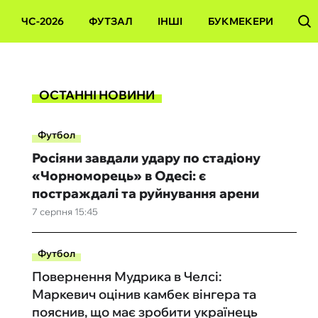
ЧС-2026
ФУТЗАЛ
ІНШІ
БУКМЕКЕРИ
ОСТАННІ НОВИНИ
Футбол
Росіяни завдали удару по стадіону
«Чорноморець» в Одесі: є
постраждалі та руйнування арени
7 серпня 15:45
Футбол
Повернення Мудрика в Челсі:
Маркевич оцінив камбек вінгера та
пояснив, що має зробити українець