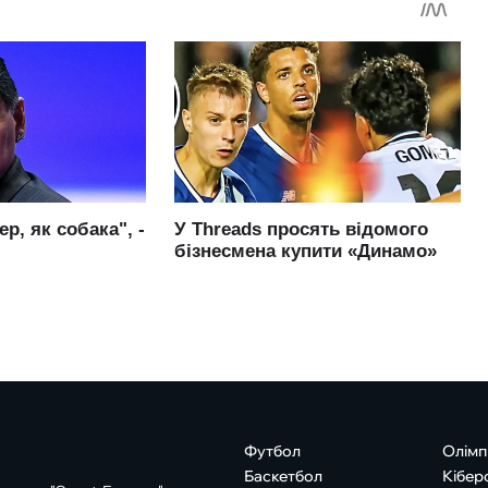
Футбол
Олімп
Баскетбол
Кібер