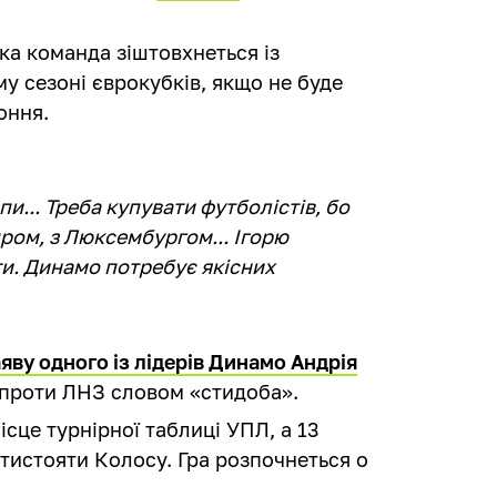
ка команда зіштовхнеться із
 сезоні єврокубків, якщо не буде
оння.
и... Треба купувати футболістів, бо
пром, з Люксембургом... Ігорю
ти. Динамо потребує якісних
яву одного із лідерів Динамо Андрія
 проти ЛНЗ словом «стидоба».
ісце турнірної таблиці УПЛ, а 13
отистояти Колосу. Гра розпочнеться о