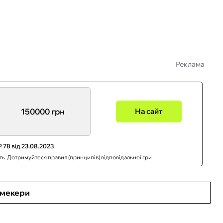
Реклама
150000 грн
На сайт
 78 від 23.08.2023
сть. Дотримуйтеся правил (принципів) відповідальної гри
кмекери