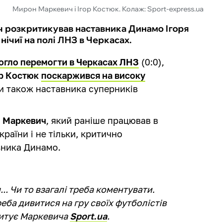
Мирон Маркевич і Ігор Костюк. Колаж: Sport-express.ua
 розкритикував наставника Динамо Ігоря
нічиї на полі ЛНЗ в Черкасах.
огло перемогти в Черкасах ЛНЗ
(0:0),
ор Костюк
поскаржився на високу
и також наставника суперників
 Маркевич
, який раніше працював в
України і не тільки, критично
вника Динамо.
... Чи то взагалі треба коментувати.
еба дивитися на гру своїх футболістів
 цитує Маркевича
Sport.ua
.