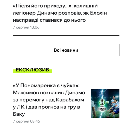
«Після його приходу...»: колишній
легіонер Динамо розповів, як Блохін
насправді ставився до нього
7 серпня 13:06
Всі новини
ЕКСКЛЮЗИВ
«У Пономаренка є чуйка»:
Максимов похвалив Динамо
за перемогу над Карабахом
у ЛК і дав прогноз на гру в
Баку
7 серпня 08:46