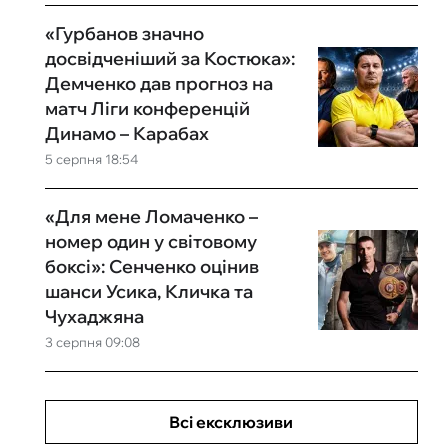
«Гурбанов значно
досвідченіший за Костюка»:
Демченко дав прогноз на
матч Ліги конференцій
Динамо – Карабах
5 серпня 18:54
«Для мене Ломаченко –
номер один у світовому
боксі»: Сенченко оцінив
шанси Усика, Кличка та
Чухаджяна
3 серпня 09:08
Всі ексклюзиви