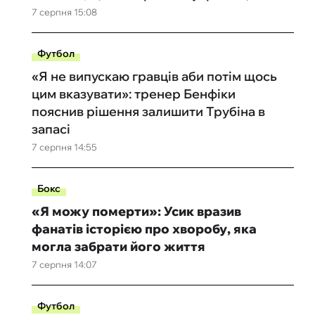
7 серпня 15:08
Футбол
«Я не випускаю гравців аби потім щось
цим вказувати»: тренер Бенфіки
пояснив рішення залишити Трубіна в
запасі
7 серпня 14:55
Бокс
«Я можу померти»: Усик вразив
фанатів історією про хворобу, яка
могла забрати його життя
7 серпня 14:07
Футбол