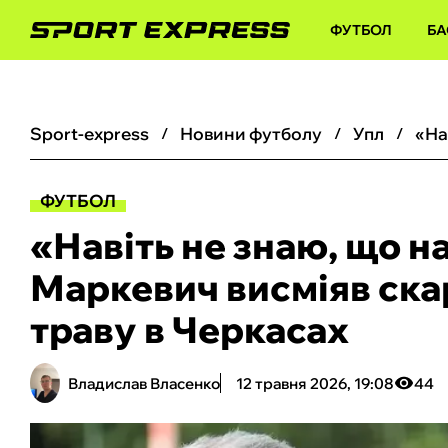
ФУТБОЛ
БА
sport-express
новини футболу
упл
ФУТБОЛ
«Навіть не знаю, що на
Маркевич висміяв ска
траву в Черкасах
Владислав Власенко
12 травня 2026, 19:08
44