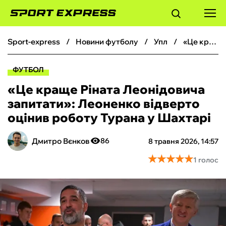
sport-express
новини футболу
упл
«Це краще Ріната Леонідовича запитати»: Леоненко відверто оцінив роботу Турана у Шахтарі
ФУТБОЛ
ФУТБОЛ
БАСКЕТБОЛ
«Це краще Ріната Леонідовича
запитати»: Леоненко відверто
БОКС
оцінив роботу Турана у Шахтарі
ХОКЕЙ
Дмитро Вєнков
86
8 травня 2026, 14:57
★
★
★
★
★
★
★
★
★
★
1 голос
ТЕНІС
КІБЕРСПОРТ
ЧС-2026