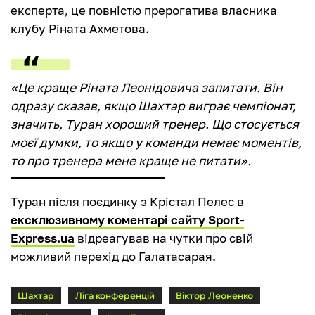
експерта, це повністю прерогатива власника
клубу Ріната Ахметова.
«Це краще Ріната Леонідовича запитати. Він
одразу сказав, якщо Шахтар виграє чемпіонат,
значить, Туран хороший тренер. Що стосується
моєї думки, то якщо у команди немає моментів,
то про тренера мене краще не питати».
Туран після поєдинку з Крістал Пелес в
ексклюзивному коментарі сайту Sport-
Express.ua
відреагував на чутки про свій
можливий перехід до Галатасарая.
Шахтар
Ліга конференцій
Віктор Леоненко