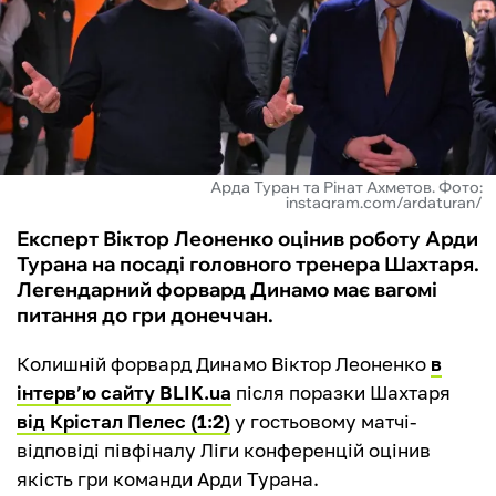
ФУТЗАЛ
ІНШІ
БУКМЕКЕРИ
Арда Туран та Рінат Ахметов. Фото:
instagram.com/ardaturan/
Експерт Віктор Леоненко оцінив роботу Арди
Турана на посаді головного тренера Шахтаря.
Легендарний форвард Динамо має вагомі
питання до гри донеччан.
Колишній форвард Динамо Віктор Леоненко
в
інтерв’ю сайту BLIK.ua
після поразки Шахтаря
від Крістал Пелес (1:2)
у гостьовому матчі-
відповіді півфіналу Ліги конференцій оцінив
якість гри команди Арди Турана.