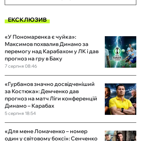
ЕКСКЛЮЗИВ
«У Пономаренка є чуйка»:
Максимов похвалив Динамо за
перемогу над Карабахом у ЛК і дав
прогноз на гру в Баку
7 серпня 08:46
«Гурбанов значно досвідченіший
за Костюка»: Демченко дав
прогноз на матч Ліги конференцій
Динамо – Карабах
5 серпня 18:54
«Для мене Ломаченко – номер
один у світовому боксі»: Сенченко