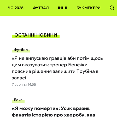
ЧС-2026
ФУТЗАЛ
ІНШІ
БУКМЕКЕРИ
ОСТАННІ НОВИНИ
Футбол
«Я не випускаю гравців аби потім щось
цим вказувати»: тренер Бенфіки
пояснив рішення залишити Трубіна в
запасі
7 серпня 14:55
Бокс
«Я можу померти»: Усик вразив
фанатів історією про хворобу, яка