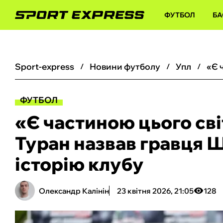
ФУТБОЛ
БА
sport-express
новини футболу
упл
ФУТБОЛ
«Є частиною цього св
Туран назвав гравця Ш
історію клубу
Олександр Калінін
23 квітня 2026, 21:05
128