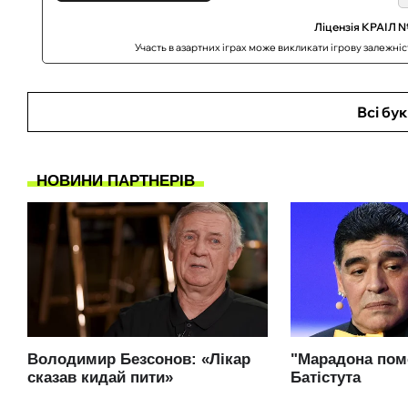
Ліцензія КРАІЛ №
Участь в азартних іграх може викликати ігрову залежні
Всі бу