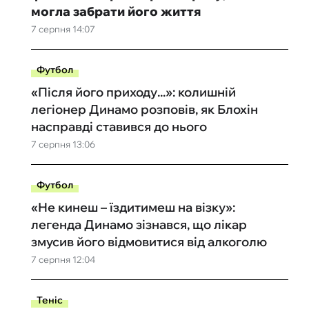
могла забрати його життя
7 серпня 14:07
Футбол
«Після його приходу...»: колишній
легіонер Динамо розповів, як Блохін
насправді ставився до нього
7 серпня 13:06
Футбол
«Не кинеш – їздитимеш на візку»:
легенда Динамо зізнався, що лікар
змусив його відмовитися від алкоголю
7 серпня 12:04
Теніс