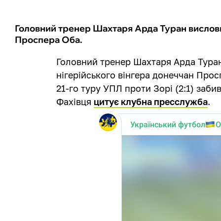
Головний тренер Шахтаря Арда Туран вислови
Проспера Оба.
Головний тренер Шахтаря Арда Тура
нігерійського вінгера донеччан Прос
21-го туру УПЛ проти Зорі (2:1) заби
Фахівця
цитує клубна пресслужба
.