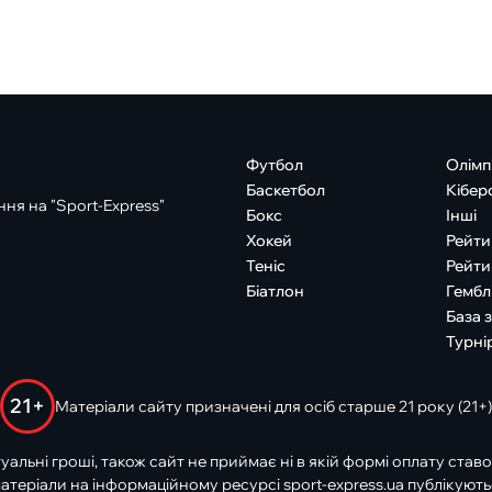
Футбол
Олімп
Баскетбол
Кібер
ня на "Sport-Express"
Бокс
Інші
Хокей
Рейти
Теніс
Рейти
Біатлон
Гембл
База 
Турні
21+
Матеріали сайту призначені для осіб старше 21 року (21+)
туальні гроші, також сайт не приймає ні в якій формі оплату ставо
атеріали на інформаційному ресурсі sport-express.ua публікують