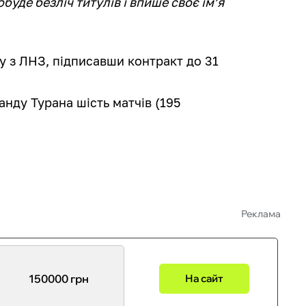
добуде безліч титулів і впише своє імʼя
 з ЛНЗ, підписавши контракт до 31
анду Турана шість матчів (195
Реклама
150000 грн
На сайт