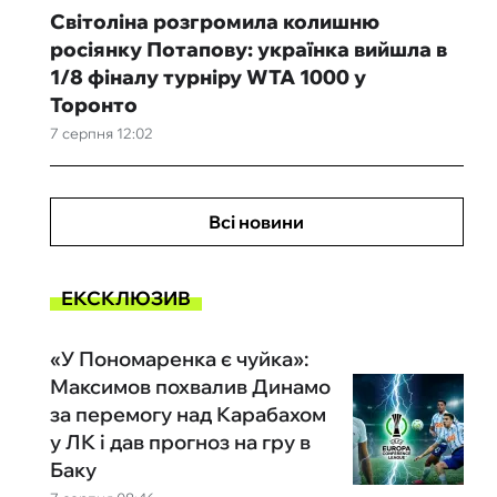
Світоліна розгромила колишню
росіянку Потапову: українка вийшла в
1/8 фіналу турніру WTA 1000 у
Торонто
7 серпня 12:02
Всі новини
ЕКСКЛЮЗИВ
«У Пономаренка є чуйка»:
Максимов похвалив Динамо
за перемогу над Карабахом
у ЛК і дав прогноз на гру в
Баку