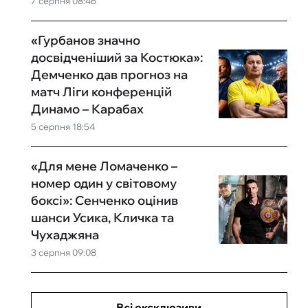
7 серпня 08:46
«Гурбанов значно
досвідченіший за Костюка»:
Демченко дав прогноз на
матч Ліги конференцій
Динамо – Карабах
5 серпня 18:54
«Для мене Ломаченко –
номер один у світовому
боксі»: Сенченко оцінив
шанси Усика, Кличка та
Чухаджяна
3 серпня 09:08
Всі ексклюзиви