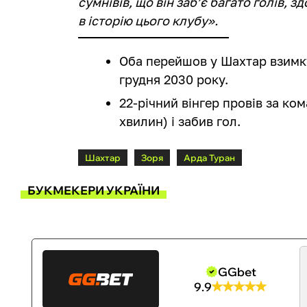
сумнівів, що він забʼє багато голів, з
в історію цього клубу».
Оба перейшов у Шахтар взимку
грудня 2030 року.
22-річний вінгер провів за ком
хвилин) і забив гол.
Шахтар
Зоря
Арда Туран
БУКМЕКЕРИ УКРАЇНИ
GGbet
9.9