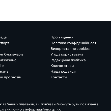
іада
Про видання
спорт
Політика конфіденційності
Використання cookies
нг букмекерів
Угода користувача
нг казино
Редакційна політика
інг
Кодекс етики
знань
Наша редакція
ри прогнозів
Контакти
к та/інших платежів, які пов’язані/можуть бути пов’язані з
ся виключно в інформаційних цілях.