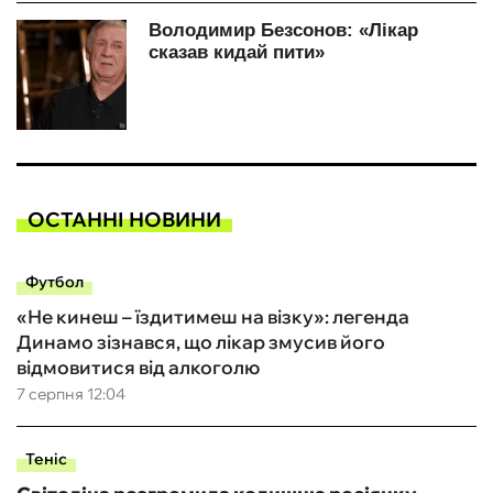
ОСТАННІ НОВИНИ
Футбол
«Не кинеш – їздитимеш на візку»: легенда
Динамо зізнався, що лікар змусив його
відмовитися від алкоголю
7 серпня 12:04
Теніс