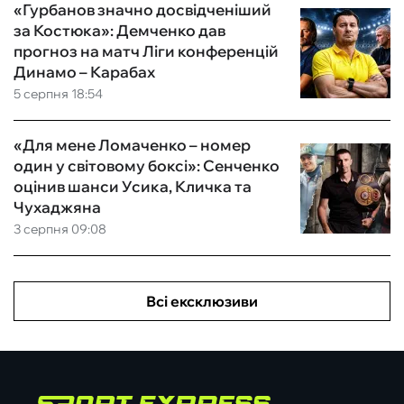
«Гурбанов значно досвідченіший
за Костюка»: Демченко дав
прогноз на матч Ліги конференцій
Динамо – Карабах
5 серпня 18:54
«Для мене Ломаченко – номер
один у світовому боксі»: Сенченко
оцінив шанси Усика, Кличка та
Чухаджяна
3 серпня 09:08
Всі ексклюзиви