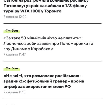
Світоліна розгромила колишню росіянку
Потапову: українка вийшла в 1/8 фіналу
турніру WTA 1000 у Торонто
7 серпня 12:02
Футбол
«За таке 50 мільйонів ніхто не платить»:
Леоненко зробив заяви про Пономаренка та
гру Динамо з Карабахом
7 серпня 11:47
Футбол
«Не всі ті, хто розмовляє російською -
зрадник!»: футбольний тренер – про на
штраф за використання мови РФ
7 серпня 11:13