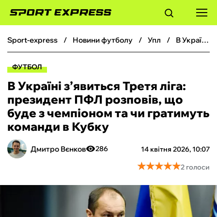
sport-express
новини футболу
упл
В Україні з’явиться Третя ліга: президент ПФЛ розповів, що буде з чемпіоном та чи гратимуть команди в Кубку
ФУТБОЛ
ФУТБОЛ
БАСКЕТБОЛ
В Україні з’явиться Третя ліга:
президент ПФЛ розповів, що
БОКС
буде з чемпіоном та чи гратимуть
команди в Кубку
ХОКЕЙ
Дмитро Вєнков
286
14 квітня 2026, 10:07
ТЕНІС
★
★
★
★
★
★
★
★
★
★
2 голоси
КІБЕРСПОРТ
ЧС-2026