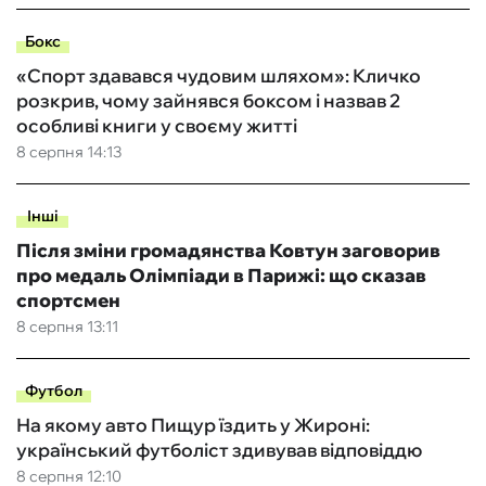
Бокс
«Спорт здавався чудовим шляхом»: Кличко
розкрив, чому зайнявся боксом і назвав 2
особливі книги у своєму житті
8 серпня 14:13
Інші
Після зміни громадянства Ковтун заговорив
про медаль Олімпіади в Парижі: що сказав
спортсмен
8 серпня 13:11
Футбол
На якому авто Пищур їздить у Жироні:
український футболіст здивував відповіддю
8 серпня 12:10