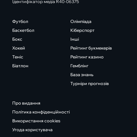
Ідентифікатор медіа R40-06375
Футбол
Олімпіада
Баскетбол
Кіберспорт
Бокс
Інші
Хокей
Рейтинг букмекерів
Теніс
Рейтинг казино
Біатлон
Гемблінг
База знань
Турніри прогнозів
Про видання
Політика конфіденційності
Використання cookies
Угода користувача