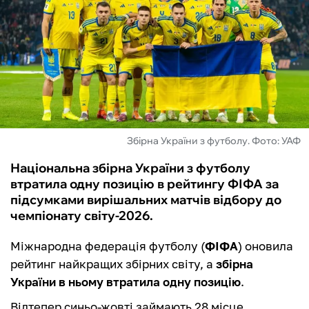
ФУТЗАЛ
ІНШІ
БУКМЕКЕРИ
Збірна України з футболу. Фото: УАФ
Національна збірна України з футболу
втратила одну позицію в рейтингу ФІФА за
підсумками вирішальних матчів відбору до
чемпіонату світу-2026.
Міжнародна федерація футболу (
ФІФА
) оновила
рейтинг найкращих збірних світу, а
збірна
України в ньому втратила одну позицію
.
Відтепер синьо-жовті займають 28 місце