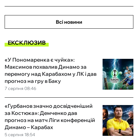
Всі новини
ЕКСКЛЮЗИВ
«У Пономаренка є чуйка»:
Максимов похвалив Динамо за
перемогу над Карабахом у ЛК і дав
прогноз на гру в Баку
7 серпня 08:46
«Гурбанов значно досвідченіший
за Костюка»: Демченко дав
прогноз на матч Ліги конференцій
Динамо – Карабах
5 серпня 18:54