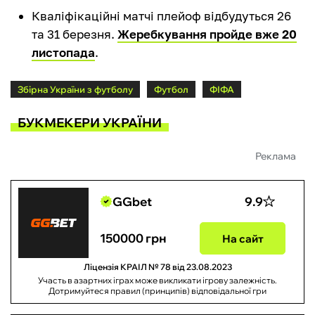
Кваліфікаційні матчі плейоф відбудуться 26
та 31 березня.
Жеребкування пройде вже 20
листопада
.
Збірна України з футболу
Футбол
ФІФА
БУКМЕКЕРИ УКРАЇНИ
Реклама
GGbet
9.9
150000 грн
На сайт
Ліцензія КРАІЛ № 78 від 23.08.2023
Участь в азартних іграх може викликати ігрову залежність.
Дотримуйтеся правил (принципів) відповідальної гри