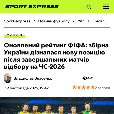
sport-express
новини футболу
упл
Оновлений рейтинг ФІФА: збірна України дізналася нову позицію після завершальних матчів відбору на ЧС-2026
ФУТБОЛ
ФУТБОЛ
БАСКЕТБОЛ
Оновлений рейтинг ФІФА: збірна
України дізналася нову позицію
БОКС
після завершальних матчів
відбору на ЧС-2026
ХОКЕЙ
Владислав Власенко
491
ТЕНІС
★
★
★
★
★
★
★
★
★
★
2 голоси
19 листопада 2025, 19:42
КІБЕРСПОРТ
ЧС-2026