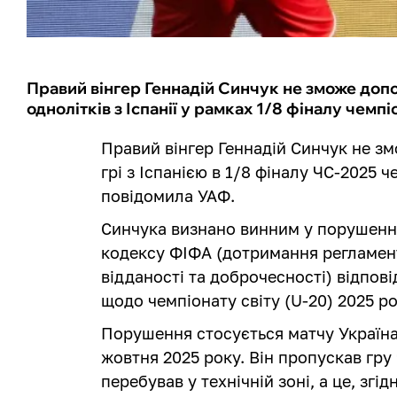
Правий вінгер Геннадій Синчук не зможе допом
однолітків з Іспанії у рамках 1/8 фіналу чемпі
Правий вінгер Геннадій Синчук не зм
грі з Іспанією в 1/8 фіналу ЧС-2025 
повідомила УАФ.
Синчука визнано винним у порушенні
кодексу ФІФА (дотримання регламент
відданості та доброчесності) відпові
щодо чемпіонату світу (U-20) 2025 ро
Порушення стосується матчу Україна 
жовтня 2025 року. Він пропускав гру
перебував у технічній зоні, а це, зг