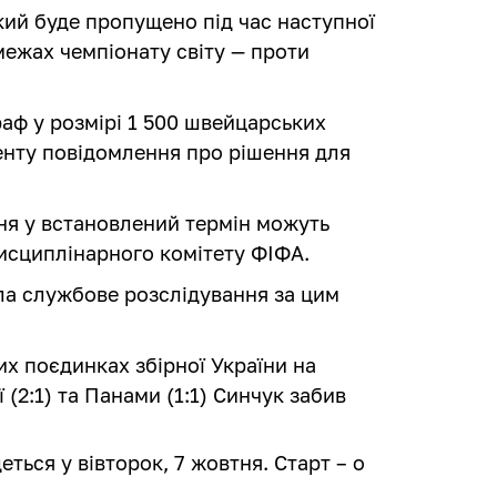
кий буде пропущено під час наступної
 межах чемпіонату світу — проти
аф у розмірі 1 500 швейцарських
менту повідомлення про рішення для
ння у встановлений термін можуть
Дисциплінарного комітету ФІФА.
ила службове розслідування за цим
их поєдинках збірної України на
 (2:1) та Панами (1:1) Синчук забив
еться у вівторок, 7 жовтня. Старт – о