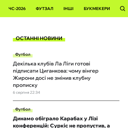
ЧС-2026
ФУТЗАЛ
ІНШІ
БУКМЕКЕРИ
ОСТАННІ НОВИНИ
Футбол
Декілька клубів Ла Ліги готові
підписати Циганкова: чому вінгер
Жирони досі не змінив клубну
прописку
6 серпня 22:34
Футбол
Динамо обіграло Карабах у Лізі
конференцій: Суркіс не пропустив, а