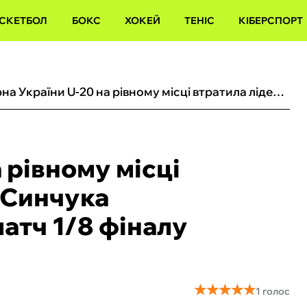
СКЕТБОЛ
БОКС
ХОКЕЙ
ТЕНІС
КІБЕРСПОРТ
Збірна України U-20 на рівному місці втратила лідера: чому Синчука дискваліфікували на матч 1/8 фіналу ЧС-2025
 рівному місці
 Синчука
атч 1/8 фіналу
★
★
★
★
★
★
★
★
★
★
1 голос