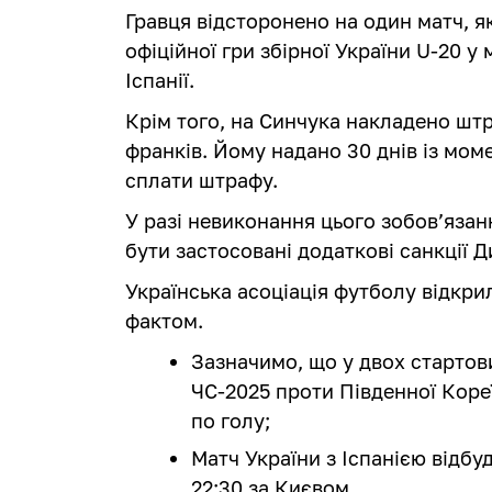
Гравця відсторонено на один матч, я
офіційної гри збірної України U-20 у
Іспанії.
Крім того, на Синчука накладено штр
франків. Йому надано 30 днів із мо
сплати штрафу.
У разі невиконання цього зобов’яза
бути застосовані додаткові санкції 
Українська асоціація футболу відкр
фактом.
Зазначимо, що у двох стартов
ЧС-2025 проти Південної Кореї
по голу;
Матч України з Іспанією відбуд
22:30 за Києвом.