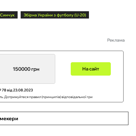
 Синчук
Збірна України з футболу (U-20)
Реклама
150000 грн
На сайт
 78 від 23.08.2023
сть. Дотримуйтеся правил (принципів) відповідальної гри
кмекери