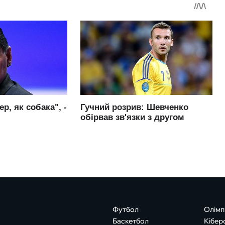
Футбол
Олімп
Баскетбол
Кібер