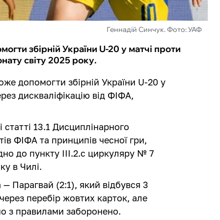
Геннадій Синчук. Фото: УАФ
огти збірній України U-20 у матчі проти
онату світу 2025 року.
оже допомогти збірній України U-20 у
через дискваліфікацію від ФІФА,
 статті 13.1 Дисциплінарного
ів ФІФА та принципів чесної гри,
дно до пункту III.2.c циркуляру № 7
ку в Чилі.
— Парагвай (2:1), який відбувся 3
 через перебір жовтих карток, але
ідно з правилами заборонено.