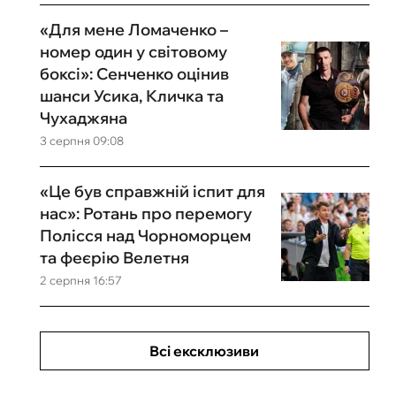
«Для мене Ломаченко –
номер один у світовому
боксі»: Сенченко оцінив
шанси Усика, Кличка та
Чухаджяна
3 серпня 09:08
«Це був справжній іспит для
нас»: Ротань про перемогу
Полісся над Чорноморцем
та феєрію Велетня
2 серпня 16:57
Всі ексклюзиви