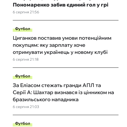
Пономаренко забив єдиний гол у грі
6 серпня 21:56
Футбол
Циганков поставив умови потенційним
покупцям: яку зарплату хоче
отримувати українець у новому клубі
6 серпня 21:18
Футбол
За Еліасом стежать гранди АПЛ та
Серії А: Шахтар визнався із цінником на
бразильського нападника
6 серпня 21:03
Футбол