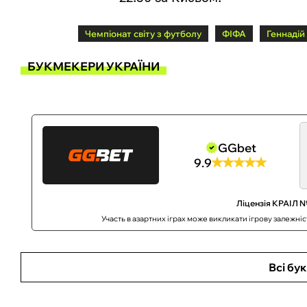
Чемпіонат світу з футболу
ФІФА
Геннадій
БУКМЕКЕРИ УКРАЇНИ
GGbet
9.9
Ліцензія КРАІЛ №
Участь в азартних іграх може викликати ігрову залежні
Всі бу