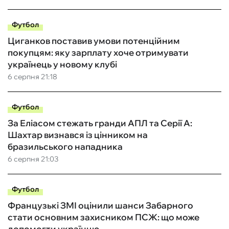
Футбол
Циганков поставив умови потенційним
покупцям: яку зарплату хоче отримувати
українець у новому клубі
6 серпня 21:18
Футбол
За Еліасом стежать гранди АПЛ та Серії А:
Шахтар визнався із цінником на
бразильського нападника
6 серпня 21:03
Футбол
Французькі ЗМІ оцінили шанси Забарного
стати основним захисником ПСЖ: що може
допомогти українцю