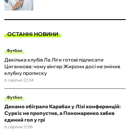
ОСТАННІ НОВИНИ
Футбол
Декілька клубів Ла Ліги готові підписати
Циганкова: чому вінгер Жирони досі не змінив
клубну прописку
6 серпня 22:34
Футбол
Динамо обіграло Карабах у Лізі конференцій:
Суркіс не пропустив, а Пономаренко забив
єдиний гол у грі
6 серпня 21:56