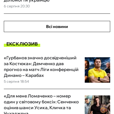
6 серпня 20:30
Всі новини
ЕКСКЛЮЗИВ
«Гурбанов значно досвідченіший
за Костюка»: Демченко дав
прогноз на матч Ліги конференцій
Динамо – Карабах
5 серпня 18:54
«Для мене Ломаченко – номер
один у світовому боксі»: Сенченко
оцінив шанси Усика, Кличка та
Чухаджяна