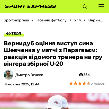
sport-express
новини футболу
упл
Вернидуб оцінив виступ сина Шевченка у матчі з Парагваєм: реакція відомого тренера на гру вінгера збірної U-20
ФУТБОЛ
ФУТБОЛ
БАСКЕТБОЛ
Вернидуб оцінив виступ сина
Шевченка у матчі з Парагваєм:
БОКС
реакція відомого тренера на гру
вінгера збірної U-20
ХОКЕЙ
Дмитро Вєнков
584
ТЕНІС
★
★
★
★
★
★
★
★
★
★
2 голоси
4 жовтня 2025, 13:44
КІБЕРСПОРТ
ЧС-2026