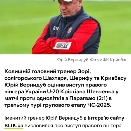
ФУТЗАЛ
ІНШІ
БУКМЕКЕРИ
Юрій Вернидуб. Фото: ФК Кривбас
Колишній головний тренер Зорі,
солігорського Шахтаря, Шерифу та Кривбасу
Юрій Вернидуб оцінив виступ правого
вінгера України U-20 Крістіана Шевченка у
матчі проти однолітків з Парагваю (2:1) в
третьому турі групового етапу ЧС-2025.
Іменитий тренер Юрій Вернидуб
в інтерв’ю сайту
BLIK.ua
висловився про виступ правого вінгера