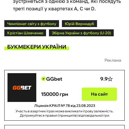
зустрінеться з однією з команд, які посядуть
треті позиції у квартетах А, С чи D.
Чемпіонат світу з футболу
Юрій Вернидуб
Крістіан Шевченко
Збірна України з футболу (U-20)
БУКМЕКЕРИ УКРАЇНИ
Реклама
GGbet
9.9
150000 грн
На сайт
Ліцензія КРАІЛ № 78 від 23.08.2023
Участь в азартних іграх може викликати ігрову залежність.
Дотримуйтеся правил (принципів) відповідальної гри