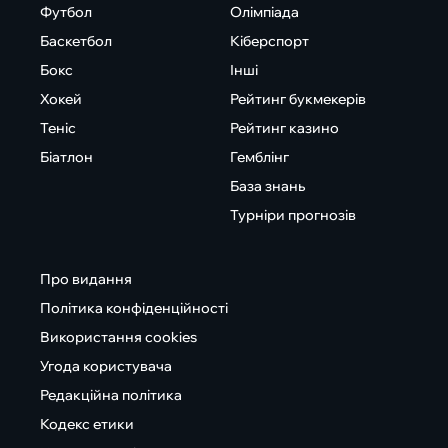
Футбол
Олімпіада
Баскетбол
Кіберспорт
Бокс
Інші
Хокей
Рейтинг букмекерів
Теніс
Рейтинг казино
Біатлон
Гемблінг
База знань
Турніри прогнозів
Про видання
Політика конфіденційності
Використання cookies
Угода користувача
Редакційна політика
Кодекс етики