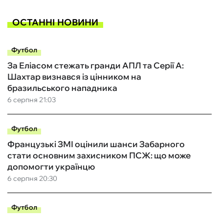
ОСТАННІ НОВИНИ
Футбол
За Еліасом стежать гранди АПЛ та Серії А:
Шахтар визнався із цінником на
бразильського нападника
6 серпня 21:03
Футбол
Французькі ЗМІ оцінили шанси Забарного
стати основним захисником ПСЖ: що може
допомогти українцю
6 серпня 20:30
Футбол