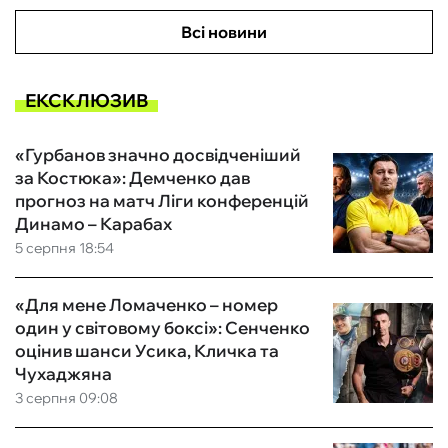
Всі новини
ЕКСКЛЮЗИВ
«Гурбанов значно досвідченіший
за Костюка»: Демченко дав
прогноз на матч Ліги конференцій
Динамо – Карабах
5 серпня 18:54
«Для мене Ломаченко – номер
один у світовому боксі»: Сенченко
оцінив шанси Усика, Кличка та
Чухаджяна
3 серпня 09:08