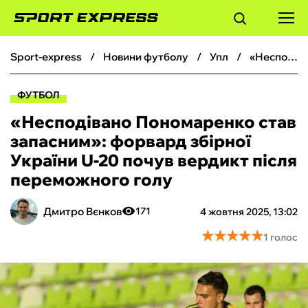
sport-express
новини футболу
упл
«Несподівано Пономаренко став запасним»: форвард збірної України U-20 почув вердикт після переможного голу
ФУТБОЛ
ФУТБОЛ
БАСКЕТБОЛ
«Несподівано Пономаренко став
запасним»: форвард збірної
БОКС
України U-20 почув вердикт після
переможного голу
ХОКЕЙ
Дмитро Вєнков
171
4 жовтня 2025, 13:02
ТЕНІС
★
★
★
★
★
★
★
★
★
★
1 голос
КІБЕРСПОРТ
ЧС-2026