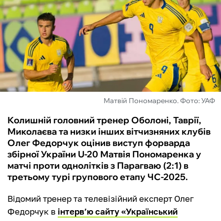
ФУТЗАЛ
ІНШІ
БУКМЕКЕРИ
Матвій Пономаренко. Фото: УАФ
Колишній головний тренер Оболоні, Таврії,
Миколаєва та низки інших вітчизняних клубів
Олег Федорчук оцінив виступ форварда
збірної України U-20 Матвія Пономаренка у
матчі проти однолітків з Парагваю (2:1) в
третьому турі групового етапу ЧС-2025.
Відомий тренер та телевізійний експерт Олег
Федорчук в
інтерв’ю сайту «Український