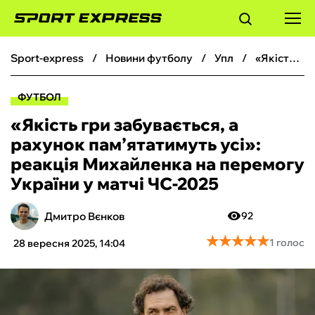
sport-express
новини футболу
упл
«Якість гри забувається, а рахунок пам’ятатимуть усі»: реакція Михайленка на перемогу України у матчі ЧС-2025
ФУТБОЛ
ФУТБОЛ
БАСКЕТБОЛ
«Якість гри забувається, а
рахунок пам’ятатимуть усі»:
БОКС
реакція Михайленка на перемогу
України у матчі ЧС-2025
ХОКЕЙ
Дмитро Вєнков
92
ТЕНІС
★
★
★
★
★
★
★
★
★
★
1 голос
28 вересня 2025, 14:04
КІБЕРСПОРТ
ЧС-2026