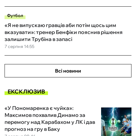
Футбол
«Я не випускаю гравців аби потім щось цим
вказувати»: тренер Бенфіки пояснив рішення
залишити Трубіна в запасі
7 серпня 14:55
Всі новини
ЕКСКЛЮЗИВ
«У Пономаренка є чуйка»:
Максимов похвалив Динамо за
перемогу над Карабахом у ЛК і дав
прогноз на гру в Баку