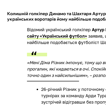
Колишній голкіпер Динамо та Шахтаря Артур Р
українських воротарів йому найбільше подобає
Відомий український голкіпер
Артур
сайту «Український футбол»
заявив, 
найбільше подобається футболіст Ш
«Мені Діма Різник імпонує, тому що в
прогалин, які кидаються в очі. Спокій
точно один з найсильнішим», – розпо
26-річний Різник у поточному с
турнірах за команду Арди Тура
зустрічей відігравши без проп