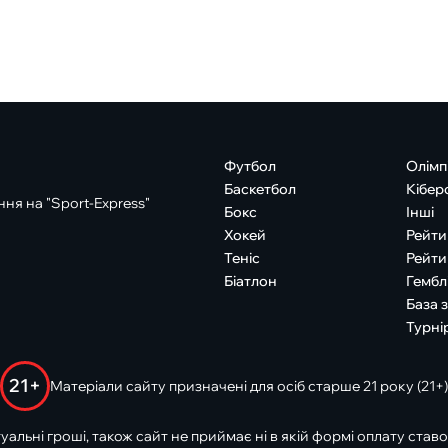
Футбол
Олімп
Баскетбол
Кібер
ня на "Sport-Express"
Бокс
Інші
Хокей
Рейти
Теніс
Рейти
Біатлон
Гембл
База 
Турні
21+
Матеріали сайту призначені для осіб старше 21 року (21+)
туальні гроші, також сайт не приймає ні в якій формі оплату ставо