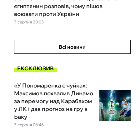
єгиптянин розповів, чому пішов
воювати проти України
7 серпня 20:03
Всі новини
ЕКСКЛЮЗИВ
«У Пономаренка є чуйка»:
Максимов похвалив Динамо
за перемогу над Карабахом
у ЛК і дав прогноз на гру в
Баку
7 серпня 08:46