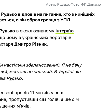
Артур Рудько. Фото: ФК Динамо
удько відповів на питання, хто з нинішніх
ться, а він обрав гравця з УПЛ.
 Рудько
в ексклюзивному
інтерв'ю
що йому з українських воротарів
ахтаря
Дмитро Різник
.
ін настільки збалансований. Я не бачу
ний, ментально сильний. В Україні він
вів Рудько.
езоні провів 11 матчів у всіх
на, пропустивши сім голів, а ще сім
ущених м'ячів.