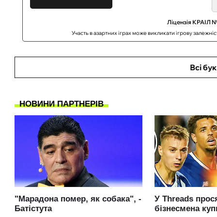
Ліцензія КРАІЛ №
Участь в азартних іграх може викликати ігрову залежні
Всі бу