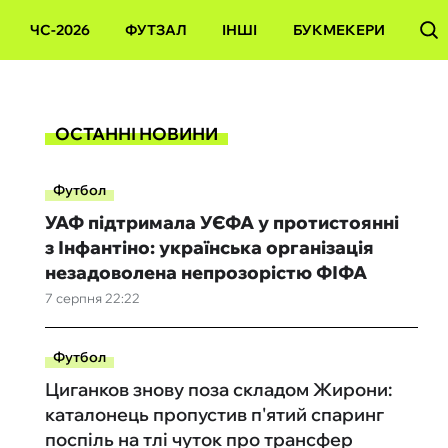
ЧС-2026
ФУТЗАЛ
ІНШІ
БУКМЕКЕРИ
ОСТАННІ НОВИНИ
Футбол
УАФ підтримала УЄФА у протистоянні
з Інфантіно: українська організація
незадоволена непрозорістю ФІФА
7 серпня 22:22
Футбол
Циганков знову поза складом Жирони:
каталонець пропустив п'ятий спаринг
поспіль на тлі чуток про трансфер