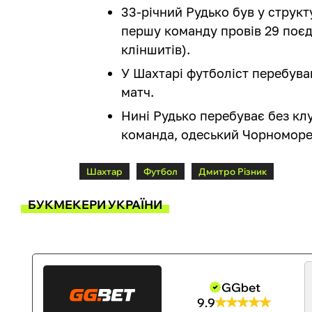
33-річний Рудько був у структ
першу команду провів 29 поєди
кліншитів).
У Шахтарі футболіст перебував
матч.
Нині Рудько перебуває без клу
команда, одеський Чорноморец
Шахтар
Футбол
Дмитро Різник
БУКМЕКЕРИ УКРАЇНИ
GGbet
9.9