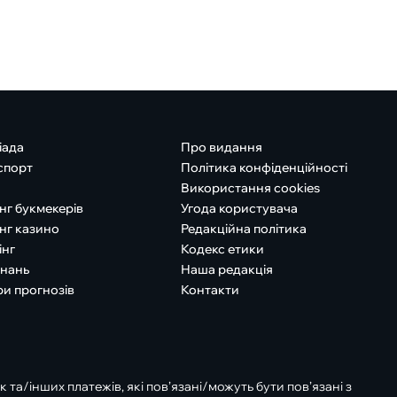
іада
Про видання
спорт
Політика конфіденційності
Використання cookies
нг букмекерів
Угода користувача
нг казино
Редакційна політика
інг
Кодекс етики
знань
Наша редакція
ри прогнозів
Контакти
к та/інших платежів, які пов’язані/можуть бути пов’язані з