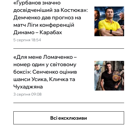
«Гурбанов значно
досвідченіший за Костюка»:
Демченко дав прогноз на
матч Ліги конференцій
Динамо – Карабах
5 серпня 18:54
«Для мене Ломаченко –
номер один у світовому
боксі»: Сенченко оцінив
шанси Усика, Кличка та
Чухаджяна
3 серпня 09:08
Всі ексклюзиви