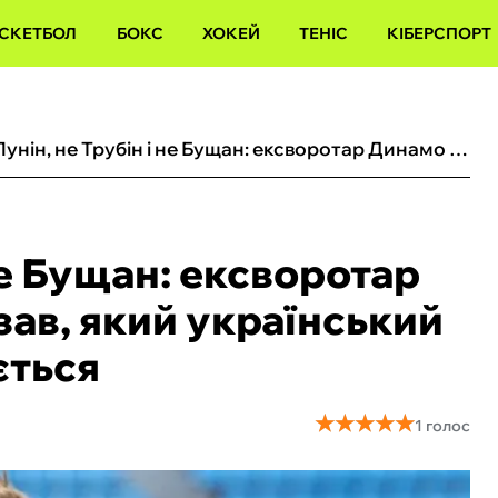
СКЕТБОЛ
БОКС
ХОКЕЙ
ТЕНІС
КІБЕРСПОРТ
Не Лунін, не Трубін і не Бущан: ексворотар Динамо і Шахтаря сказав, який український голкіпер йому подобається
не Бущан: ексворотар
зав, який український
ється
★
★
★
★
★
★
★
★
★
★
1 голос