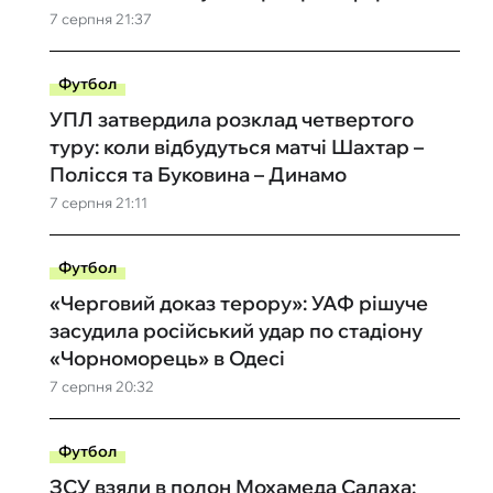
7 серпня 21:37
Футбол
УПЛ затвердила розклад четвертого
туру: коли відбудуться матчі Шахтар –
Полісся та Буковина – Динамо
7 серпня 21:11
Футбол
«Черговий доказ терору»: УАФ рішуче
засудила російський удар по стадіону
«Чорноморець» в Одесі
7 серпня 20:32
Футбол
ЗСУ взяли в полон Мохамеда Салаха: