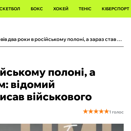
СКЕТБОЛ
БОКС
ХОКЕЙ
ТЕНІС
КІБЕРСПОРТ
Провів два роки в російському полоні, а зараз став футболістом: відомий український клуб підписав військового
ійському полоні, а
м: відомий
исав військового
★
★
★
★
★
★
★
★
★
★
1 голос