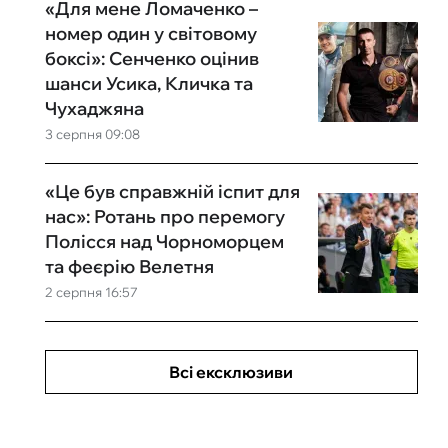
«Для мене Ломаченко –
номер один у світовому
боксі»: Сенченко оцінив
шанси Усика, Кличка та
Чухаджяна
3 серпня 09:08
«Це був справжній іспит для
нас»: Ротань про перемогу
Полісся над Чорноморцем
та феєрію Велетня
2 серпня 16:57
Всі ексклюзиви