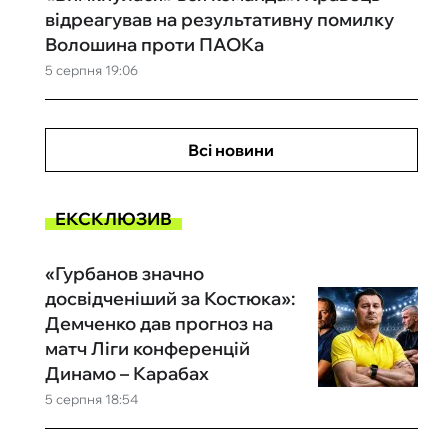
відреагував на результативну помилку
Волошина проти ПАОКа
5 серпня 19:06
Всі новини
ЕКСКЛЮЗИВ
«Гурбанов значно
досвідченіший за Костюка»:
Демченко дав прогноз на
матч Ліги конференцій
Динамо – Карабах
5 серпня 18:54