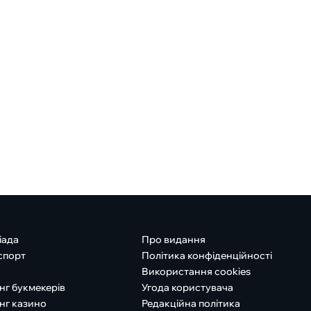
іада
Про видання
спорт
Політика конфіденційності
Використання cookies
нг букмекерів
Угода користувача
нг казино
Редакційна політика