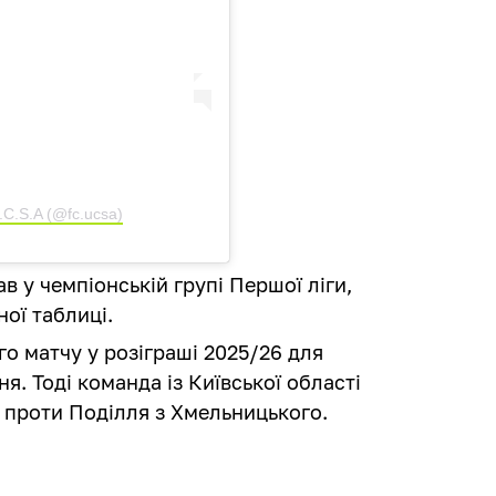
C.S.A (@fc.ucsa)
 у чемпіонській групі Першої ліги,
ої таблиці.
о матчу у розіграші 2025/26 для
я. Тоді команда із Київської області
і проти Поділля з Хмельницького.