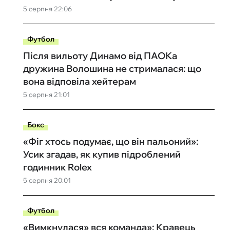
5 серпня 22:06
Футбол
Після вильоту Динамо від ПАОКа
дружина Волошина не стрималася: що
вона відповіла хейтерам
5 серпня 21:01
Бокс
«Фіг хтось подумає, що він пальоний»:
Усик згадав, як купив підроблений
годинник Rolex
5 серпня 20:01
Футбол
«Вимкнулася» вся команда»: Кравець