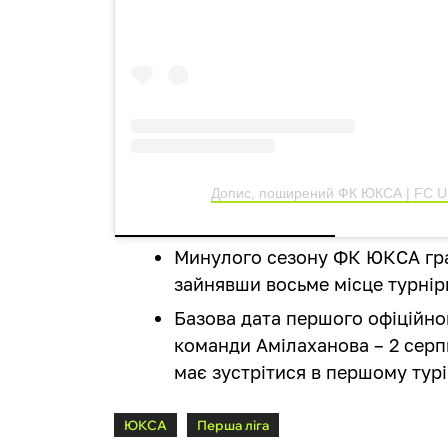
Допис, поширений ФК ЮКСА | FC U.
Минулого сезону ФК ЮКСА грав
зайнявши восьме місце турнірн
Базова дата першого офіційног
команди Амілаханова – 2 серпн
має зустрітися в першому тур
ЮКСА
Перша ліга