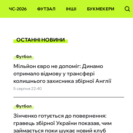
ЧС-2026
ФУТЗАЛ
ІНШІ
БУКМЕКЕРИ
ОСТАННІ НОВИНИ
Футбол
Мільйон євро не допоміг: Динамо
отримало відмову у трансфері
колишнього захисника збірної Англії
5 серпня 22:40
Футбол
Зінченко готується до повернення:
гравець збірної України показав, чим
займається поки шукає новий клуб