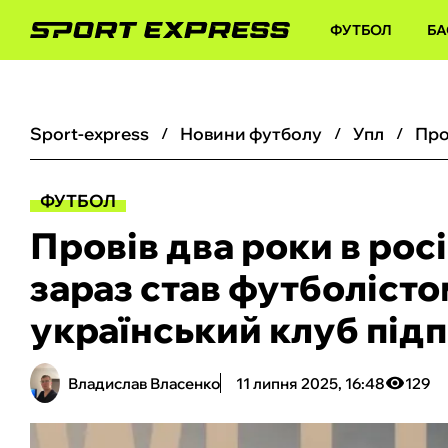
ФУТБОЛ
БА
sport-express
новини футболу
упл
ФУТБОЛ
Провів два роки в рос
зараз став футболісто
український клуб підп
Владислав Власенко
11 липня 2025, 16:48
129