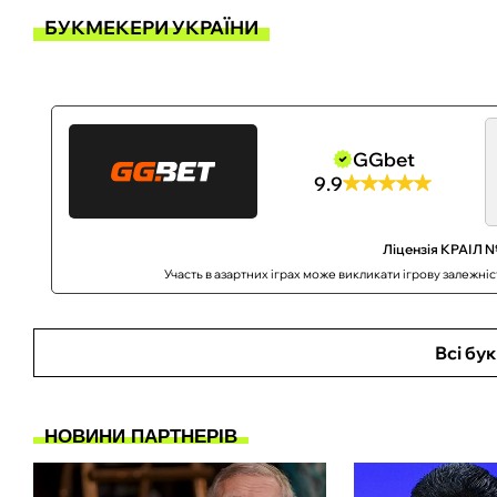
БУКМЕКЕРИ УКРАЇНИ
GGbet
9.9
Ліцензія КРАІЛ №
Участь в азартних іграх може викликати ігрову залежні
Всі бу