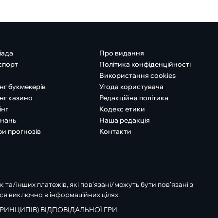
іада
Про видання
спорт
Політика конфіденційності
Використання cookies
нг букмекерів
Угода користувача
нг казино
Редакційна політика
інг
Кодекс етики
знань
Наша редакція
ри прогнозів
Контакти
к та/інших платежів, які пов’язані/можуть бути пов’язані з
ся виключно в інформаційних цілях.
РИНЦИПІВ) ВІДПОВІДАЛЬНОЇ ГРИ.