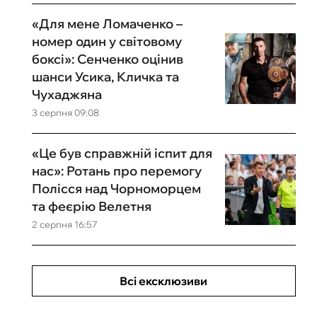
«Для мене Ломаченко –
номер один у світовому
боксі»: Сенченко оцінив
шанси Усика, Кличка та
Чухаджяна
3 серпня 09:08
«Це був справжній іспит для
нас»: Ротань про перемогу
Полісся над Чорноморцем
та феєрію Велетня
2 серпня 16:57
Всі ексклюзиви