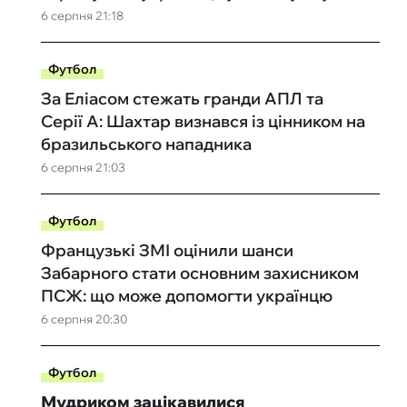
6 серпня 21:18
Футбол
За Еліасом стежать гранди АПЛ та
Серії А: Шахтар визнався із цінником на
бразильського нападника
6 серпня 21:03
Футбол
Французькі ЗМІ оцінили шанси
Забарного стати основним захисником
ПСЖ: що може допомогти українцю
6 серпня 20:30
Футбол
Мудриком зацікавилися