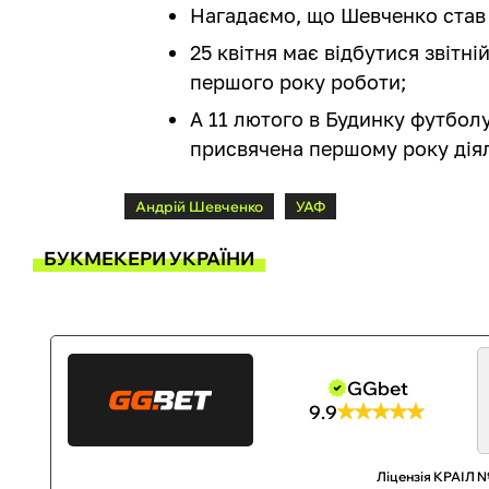
Нагадаємо, що Шевченко став 
25 квітня має відбутися звітн
першого року роботи;
А 11 лютого в Будинку футбол
присвячена першому року діял
Андрій Шевченко
УАФ
БУКМЕКЕРИ УКРАЇНИ
GGbet
9.9
Ліцензія КРАІЛ №