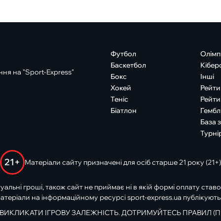
Футбол
Олімп
Баскетбол
Кібер
ня на "Sport-Express"
Бокс
Інші
Хокей
Рейти
Теніс
Рейти
Біатлон
Гембл
База 
Турні
21+
Матеріали сайту призначені для осіб старше 21 року (21+)
туальні гроші, також сайт не приймає ні в якій формі оплату ставо
атеріали на інформаційному ресурсі sport-express.ua публікують
 ВИКЛИКАТИ ІГРОВУ ЗАЛЕЖНІСТЬ. ДОТРИМУЙТЕСЬ ПРАВИЛ (П