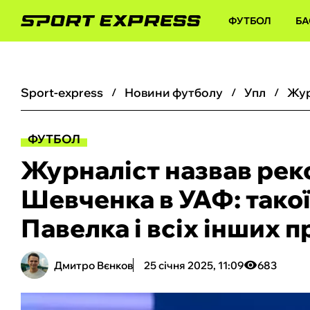
ФУТБОЛ
БА
sport-express
новини футболу
упл
ФУТБОЛ
Журналіст назвав рек
Шевченка в УАФ: такої 
Павелка і всіх інших 
Дмитро Вєнков
25 січня 2025, 11:09
683