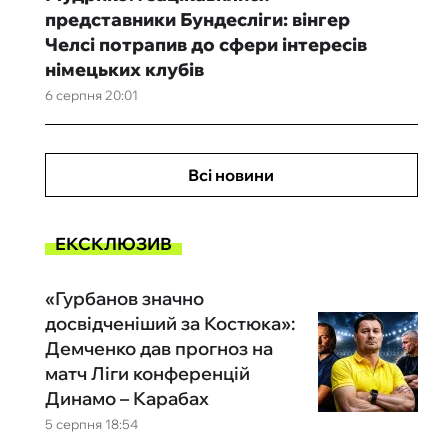
представники Бундесліги: вінгер
Челсі потрапив до сфери інтересів
німецьких клубів
6 серпня 20:01
Всі новини
ЕКСКЛЮЗИВ
«Гурбанов значно
досвідченіший за Костюка»:
Демченко дав прогноз на
матч Ліги конференцій
Динамо – Карабах
5 серпня 18:54