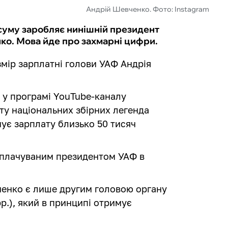
Андрій Шевченко. Фото: Instagram
 суму заробляє нинішній президент
ко. Мова йде про захмарні цифри.
змір зарплатні голови УАФ Андрія
в у програмі YouTube-каналу
ету національних збірних легенда
ує зарплату близько 50 тисяч
оплачуваним президентом УАФ в
ченко є лише другим головою органу
р.), який в принципі отримує