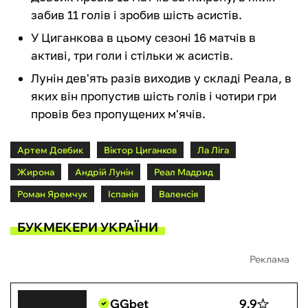
забив 11 голів і зробив шість асистів.
У Циганкова в цьому сезоні 16 матчів в
активі, три голи і стільки ж асистів.
Лунін дев'ять разів виходив у складі Реала, в
яких він пропустив шість голів і чотири гри
провів без пропущених м'ячів.
Артем Довбик
Віктор Циганков
Ла Ліга
Жирона
Андрій Лунін
Реал Мадрид
Роман Яремчук
Іспанія
Валенсія
БУКМЕКЕРИ УКРАЇНИ
Реклама
GGbet
9.9