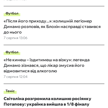
Футбол
«Після його приходу...»: колишній легіонер
Динамо розповів, як Блохін насправді ставився
до нього
7 серпня 13:06
Футбол
«Не кинеш – їздитимеш на візку»: легенда
Динамо зізнався, що лікар змусив його
відмовитися від алкоголю
7 серпня 12:04
Теніс
Світоліна розгромила колишню росіянку
Потапову: українка вийшла в 1/8 фіналу