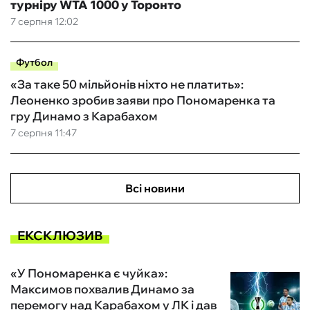
турніру WTA 1000 у Торонто
7 серпня 12:02
Футбол
«За таке 50 мільйонів ніхто не платить»:
Леоненко зробив заяви про Пономаренка та
гру Динамо з Карабахом
7 серпня 11:47
Всі новини
ЕКСКЛЮЗИВ
«У Пономаренка є чуйка»:
Максимов похвалив Динамо за
перемогу над Карабахом у ЛК і дав