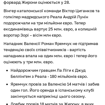
форвард Жирони оцінюється у 28.
Вінгер каталонської команди Віктор Циганков та
голкіпер мадридського Реала Андрій Лунін
подорожчали на три мільйони євро. Тепер
ексдинамівець вартує 25 млн. євро, а колишній
воротар Зорі – вісім млн євро.
Нападник Валенсії Роман Яремчук не підтримав
тенденцію своїх співвітчизників - вартість
нападника впала на один млн. євро і тепер його
оцінюють у три млн. євро.
Найдорожчим гравцем Ла Ліги є Джуд
Беллінґем з Реала - 180 мільйонів євро.
Яремчук провів за Валенсію 14 матчів і забив
один гол. Його оренда в іспанському клубі
закінчується наприкінці цього сезону.
Довбик провів 18 матчів за Жирону, в яких