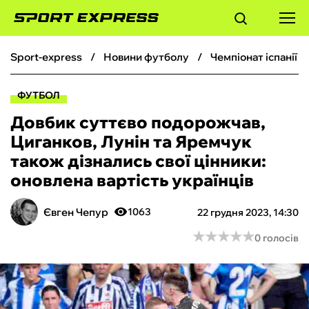
sport-express
новини футболу
чемпіонат іспанії 
ФУТБОЛ
ФУТБОЛ
БАСКЕТБОЛ
Довбик суттєво подорожчав,
Циганков, Лунін та Яремчук
БОКС
також дізнались свої цінники:
оновлена вартість українців
ХОКЕЙ
Євген Чепур
1063
22 грудня 2023, 14:30
ТЕНІС
★
★
★
★
★
★
★
★
★
★
0 голосів
КІБЕРСПОРТ
ЧС-2026