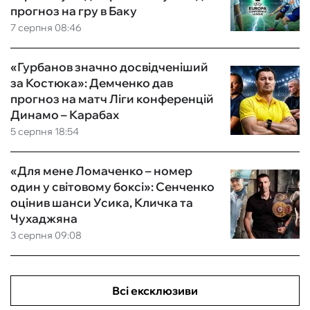
прогноз на гру в Баку
7 серпня 08:46
«Гурбанов значно досвідченіший
за Костюка»: Демченко дав
прогноз на матч Ліги конференцій
Динамо – Карабах
5 серпня 18:54
«Для мене Ломаченко – номер
один у світовому боксі»: Сенченко
оцінив шанси Усика, Кличка та
Чухаджяна
3 серпня 09:08
Всі ексклюзиви