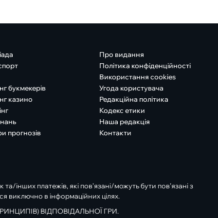
іада
Про видання
спорт
Політика конфіденційності
Використання cookies
нг букмекерів
Угода користувача
нг казино
Редакційна політика
інг
Кодекс етики
знань
Наша редакція
ри прогнозів
Контакти
к та/інших платежів, які пов’язані/можуть бути пов’язані з
ся виключно в інформаційних цілях.
РИНЦИПІВ) ВІДПОВІДАЛЬНОЇ ГРИ.