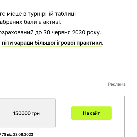
е місце в турнірній таблиці
набраних бали в активі.
озрахований до 30 червня 2030 року.
е
піти заради більшої ігрової практики
.
Реклама
150000 грн
На сайт
 78 від 23.08.2023