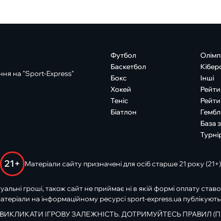
Футбол
Олімп
Баскетбол
Кібер
ня на "Sport-Express"
Бокс
Інші
Хокей
Рейти
Теніс
Рейти
Біатлон
Гембл
База 
Турні
21+
Матеріали сайту призначені для осіб старше 21 року (21+)
туальні гроші, також сайт не приймає ні в якій формі оплату ставо
атеріали на інформаційному ресурсі sport-express.ua публікують
 ВИКЛИКАТИ ІГРОВУ ЗАЛЕЖНІСТЬ. ДОТРИМУЙТЕСЬ ПРАВИЛ (П