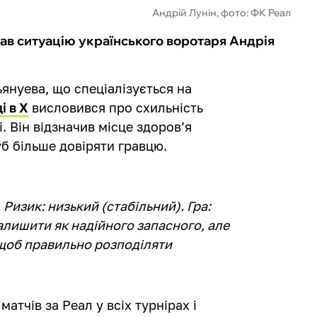
Андрій Лунін, фото: ФК Реал
ав ситуацію українського воротаря Андрія
ьянуева, що спеціалізується на
і в Х
висловився про схильність
. Він відзначив місце здоров’я
уб більше довіряти гравцю.
 Ризик: низький (стабільний). Гра:
алишити як надійного запасного, але
 щоб правильно розподіляти
матчів за Реал у всіх турнірах і