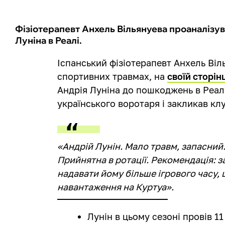
Фізіотерапевт Анхель Вільянуева проаналізув
Луніна в Реалі.
Іспанський фізіотерапевт Анхель Віл
спортивних травмах, на
своїй сторінц
Андрія Луніна до пошкоджень в Реалі
українського воротаря і закликав кл
«Андрій Лунін. Мало травм, запасний.
Прийнятна в ротації. Рекомендація: з
надавати йому більше ігрового часу,
навантаження на Куртуа».
Лунін в цьому сезоні провів 11 