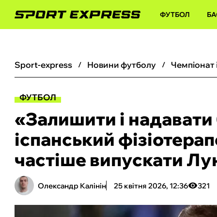
ФУТБОЛ
БА
sport-express
новини футболу
чемпіонат 
ФУТБОЛ
«Залишити і надавати 
іспанський фізіотерап
частіше випускати Лу
Олександр Калінін
25 квітня 2026, 12:36
321