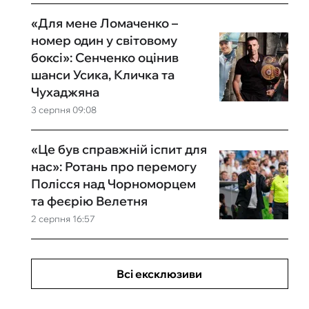
«Для мене Ломаченко –
номер один у світовому
боксі»: Сенченко оцінив
шанси Усика, Кличка та
Чухаджяна
3 серпня 09:08
«Це був справжній іспит для
нас»: Ротань про перемогу
Полісся над Чорноморцем
та феєрію Велетня
2 серпня 16:57
Всі ексклюзиви