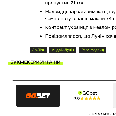
пропустив 21 гол.
Мадридці наразі займають друг
чемпіонату Іспанії, маючи 74 
Контракт українця з Реалом р
Повідомлялося, що Лунін хоч
Ла Ліга
Андрій Лунін
Реал Мадрид
БУКМЕКЕРИ УКРАЇНИ
GGbet
9.9
Ліцензія КРАІЛ №