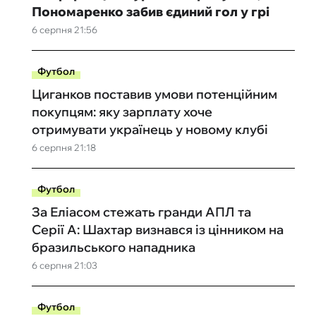
Пономаренко забив єдиний гол у грі
6 серпня 21:56
Футбол
Циганков поставив умови потенційним
покупцям: яку зарплату хоче
отримувати українець у новому клубі
6 серпня 21:18
Футбол
За Еліасом стежать гранди АПЛ та
Серії А: Шахтар визнався із цінником на
бразильського нападника
6 серпня 21:03
Футбол