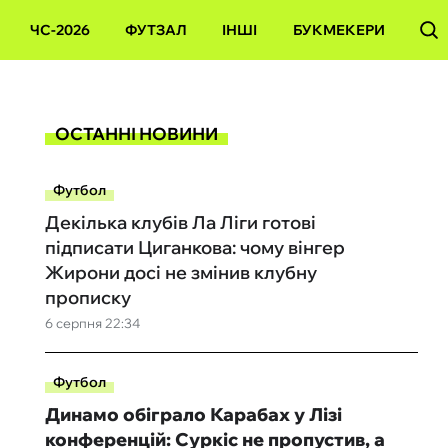
ЧС-2026
ФУТЗАЛ
ІНШІ
БУКМЕКЕРИ
ОСТАННІ НОВИНИ
Футбол
Декілька клубів Ла Ліги готові
підписати Циганкова: чому вінгер
Жирони досі не змінив клубну
прописку
6 серпня 22:34
Футбол
Динамо обіграло Карабах у Лізі
конференцій: Суркіс не пропустив, а