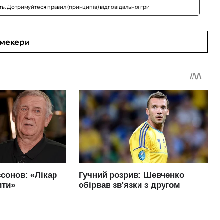
сть. Дотримуйтеся правил (принципів) відповідальної гри
кмекери