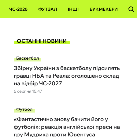
ЧС-2026
ФУТЗАЛ
ІНШІ
БУКМЕКЕРИ
ОСТАННІ НОВИНИ
Баскетбол
Збірну України з баскетболу підсилять
гравці НБА та Реала: оголошено склад
на відбір ЧС-2027
6 серпня 15:47
Футбол
«Фантастично знову бачити його у
футболі»: реакція англійської преси на
гру Мудрика проти Ювентуса