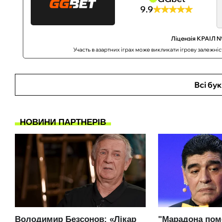
9.9
Ліцензія КРАІЛ №
Участь в азартних іграх може викликати ігрову залежні
Всі бу