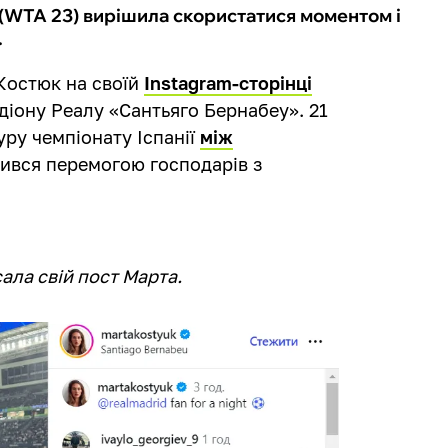
 (WTA 23) вирішила скористатися моментом і
.
 Костюк на своїй
Instagram-сторінці
діону Реалу «Сантьяго Бернабеу». 21
туру чемпіонату Іспанії
між
шився перемогою господарів з
сала свій пост Марта.