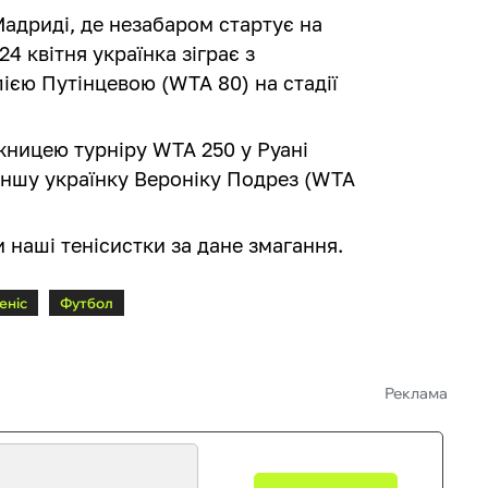
Мадриді, де незабаром стартує на
24 квітня українка зіграє з
єю Путінцевою (WTA 80) на стадії
ницею турніру WTA 250 у Руані
 іншу українку Вероніку Подрез (WTA
и наші тенісистки за дане змагання.
еніс
Футбол
Реклама