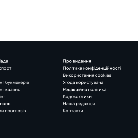
іада
Про видання
спорт
Політика конфіденційності
Використання cookies
нг букмекерів
Угода користувача
нг казино
Редакційна політика
інг
Кодекс етики
знань
Наша редакція
ри прогнозів
Контакти