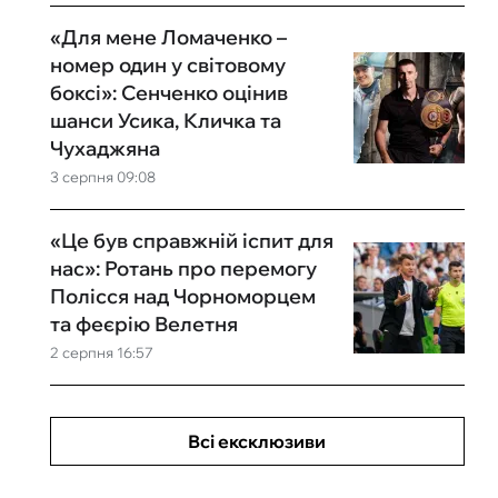
«Для мене Ломаченко –
номер один у світовому
боксі»: Сенченко оцінив
шанси Усика, Кличка та
Чухаджяна
3 серпня 09:08
«Це був справжній іспит для
нас»: Ротань про перемогу
Полісся над Чорноморцем
та феєрію Велетня
2 серпня 16:57
Всі ексклюзиви