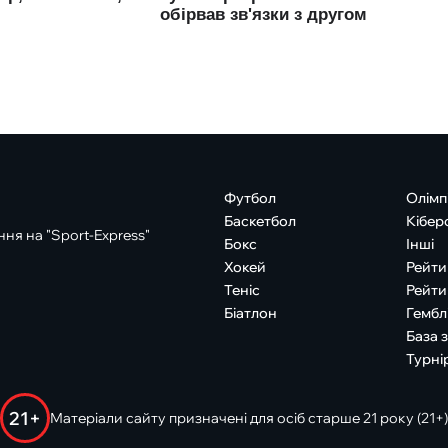
Футбол
Олімп
Баскетбол
Кібер
ня на "Sport-Express"
Бокс
Інші
Хокей
Рейти
Теніс
Рейти
Біатлон
Гембл
База 
Турні
21+
Матеріали сайту призначені для осіб старше 21 року (21+)