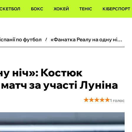
СКЕТБОЛ
БОКС
ХОКЕЙ
ТЕНІС
КІБЕРСПОРТ
іспанії по футбол
«Фанатка Реалу на одну ніч»: Костюк відвідала футбольний матч за участі Луніна
ну ніч»: Костюк
матч за участі Луніна
★
★
★
★
★
★
★
★
★
★
1 голос