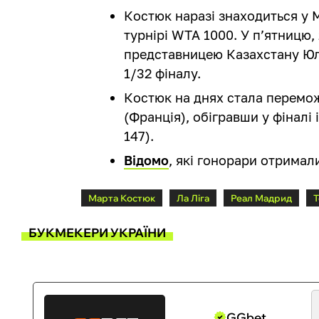
Костюк наразі знаходиться у 
турнірі WTA 1000. У п’ятницю, 
представницею Казахстану Юлі
1/32 фіналу.
Костюк на днях стала перемож
(Франція), обігравши у фіналі
147).
Відомо
, які гонорари отримал
Марта Костюк
Ла Ліга
Реал Мадрид
Т
БУКМЕКЕРИ УКРАЇНИ
GGbet