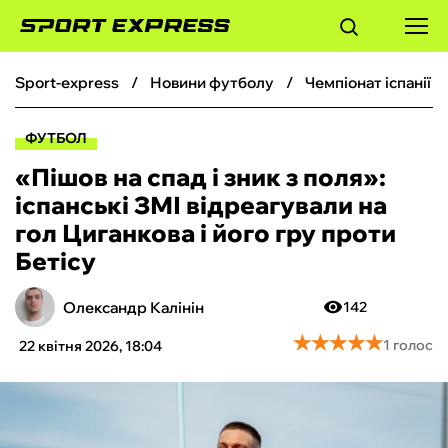
sport-express
новини футболу
чемпіонат іспанії 
ФУТБОЛ
ФУТБОЛ
БАСКЕТБОЛ
«Пішов на спад і зник з поля»:
іспанські ЗМІ відреагували на
БОКС
гол Циганкова і його гру проти
Бетісу
ХОКЕЙ
Олександр Калінін
142
ТЕНІС
★
★
★
★
★
★
★
★
★
★
1 голос
22 квітня 2026, 18:04
КІБЕРСПОРТ
ЧС-2026