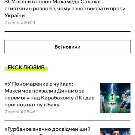
ЗСУ взяли в полон Мохамеда Салаха:
єгиптянин розповів, чому пішов воювати проти
України
7 серпня 20:03
Всі новини
ЕКСКЛЮЗИВ
«У Пономаренка є чуйка»:
Максимов похвалив Динамо за
перемогу над Карабахом у ЛК і дав
прогноз на гру в Баку
7 серпня 08:46
«Гурбанов значно досвідченіший