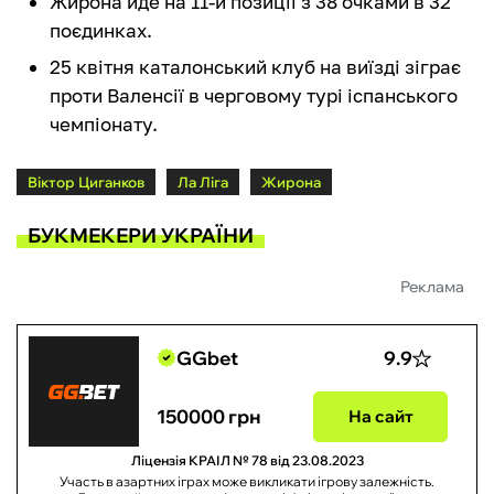
Жирона йде на 11-й позиції з 38 очками в 32
поєдинках.
25 квітня каталонський клуб на виїзді зіграє
проти Валенсії в черговому турі іспанського
чемпіонату.
Віктор Циганков
Ла Ліга
Жирона
БУКМЕКЕРИ УКРАЇНИ
Реклама
GGbet
9.9
150000 грн
На сайт
Ліцензія КРАІЛ № 78 від 23.08.2023
Участь в азартних іграх може викликати ігрову залежність.