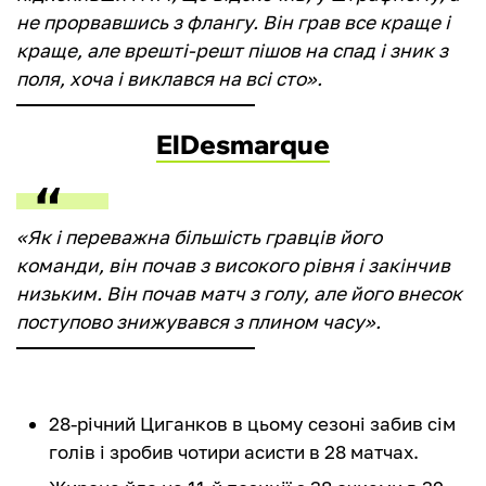
не прорвавшись з флангу. Він грав все краще і
краще, але врешті-решт пішов на спад і зник з
поля, хоча і виклався на всі сто».
ElDesmarque
«Як і переважна більшість гравців його
команди, він почав з високого рівня і закінчив
низьким. Він почав матч з голу, але його внесок
поступово знижувався з плином часу».
28-річний Циганков в цьому сезоні забив сім
голів і зробив чотири асисти в 28 матчах.