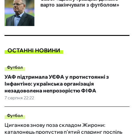
ОСТАННІ НОВИНИ
Футбол
УАФ підтримала УЄФА у протистоянні з
Інфантіно: українська організація
незадоволена непрозорістю ФІФА
7 серпня 22:22
Футбол
Циганков знову поза складом Жирони:
каталонець пропустив п'ятий спаринг поспіль