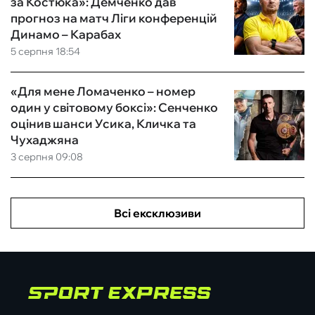
за Костюка»: Демченко дав
прогноз на матч Ліги конференцій
Динамо – Карабах
5 серпня 18:54
«Для мене Ломаченко – номер
один у світовому боксі»: Сенченко
оцінив шанси Усика, Кличка та
Чухаджяна
3 серпня 09:08
Всі ексклюзиви