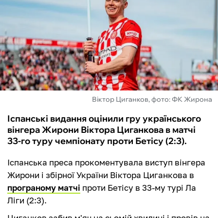
ФУТЗАЛ
ІНШІ
БУКМЕКЕРИ
Віктор Циганков, фото: ФК Жирона
Іспанські видання оцінили гру українського
вінгера Жирони Віктора Циганкова в матчі
33-го туру чемпіонату проти Бетісу (2:3).
Іспанська преса прокоментувала виступ вінгера
Жирони і збірної України Віктора Циганкова в
програному матчі
проти Бетісу в 33-му турі Ла
Ліги (2:3).
Циганков забив м'яч на сьомій хвилині і провів на