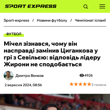
sport-express
новини футболу
чемпіонат іспанії 
ФУТБОЛ
ФУТБОЛ
БАСКЕТБОЛ
Мічел зізнався, чому він
насправді замінив Циганкова у
БОКС
грі з Севільєю: відповідь лідеру
Жирони не сподобається
ХОКЕЙ
Дмитро Вєнков
4926
ТЕНІС
★
★
★
★
★
★
★
★
★
★
3 голоси
2 вересня 2024, 08:56
КІБЕРСПОРТ
ЧС-2026