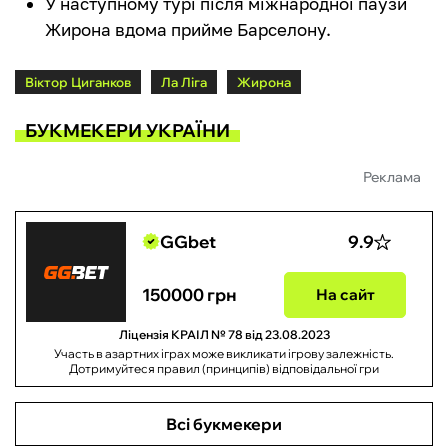
У наступному турі після міжнародної паузи
Жирона вдома прийме Барселону.
Віктор Циганков
Ла Ліга
Жирона
БУКМЕКЕРИ УКРАЇНИ
Реклама
GGbet
9.9
150000 грн
На сайт
Ліцензія КРАІЛ № 78 від 23.08.2023
Участь в азартних іграх може викликати ігрову залежність.
Дотримуйтеся правил (принципів) відповідальної гри
Всі букмекери