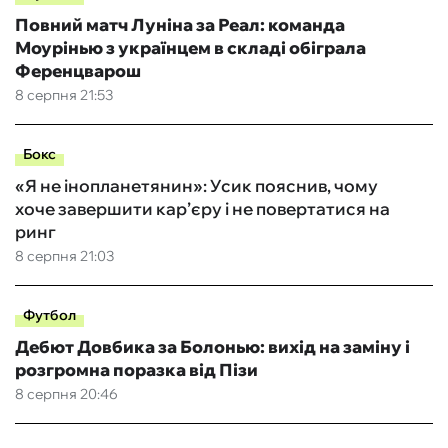
Повний матч Луніна за Реал: команда
Моурінью з українцем в складі обіграла
Ференцварош
8 серпня 21:53
Бокс
«Я не інопланетянин»: Усик пояснив, чому
хоче завершити кар’єру і не повертатися на
ринг
8 серпня 21:03
Футбол
Дебют Довбика за Болонью: вихід на заміну і
розгромна поразка від Пізи
8 серпня 20:46