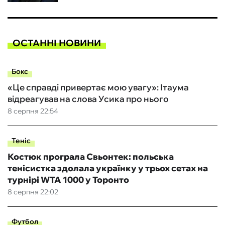
ОСТАННІ НОВИНИ
Бокс
«Це справді привертає мою увагу»: Ітаума
відреагував на слова Усика про нього
8 серпня 22:54
Теніс
Костюк програла Свьонтек: польська
тенісистка здолала українку у трьох сетах на
турнірі WTA 1000 у Торонто
8 серпня 22:02
Футбол