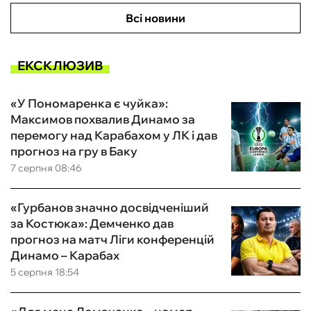
Всі новини
ЕКСКЛЮЗИВ
«У Пономаренка є чуйка»:
Максимов похвалив Динамо за
перемогу над Карабахом у ЛК і дав
прогноз на гру в Баку
7 серпня 08:46
«Гурбанов значно досвідченіший
за Костюка»: Демченко дав
прогноз на матч Ліги конференцій
Динамо – Карабах
5 серпня 18:54