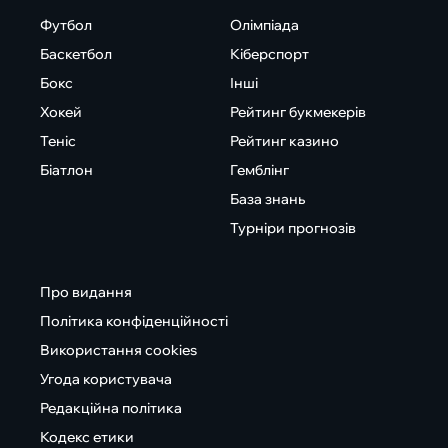
Футбол
Олімпіада
Баскетбол
Кіберспорт
Бокс
Інші
Хокей
Рейтинг букмекерів
Теніс
Рейтинг казино
Біатлон
Гемблінг
База знань
Турніри прогнозів
Про видання
Політика конфіденційності
Використання cookies
Угода користувача
Редакційна політика
Кодекс етики