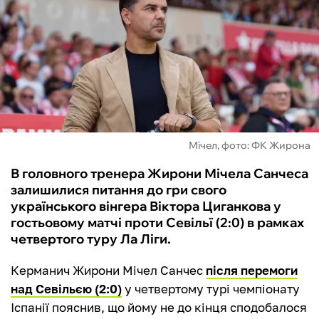
ФУТЗАЛ
ІНШІ
БУКМЕКЕРИ
Мічел, фото: ФК Жирона
В головного тренера Жирони Мічела Санчеса
залишилися питання до гри свого
українського вінгера Віктора Циганкова у
гостьовому матчі проти Севільї (2:0) в рамках
четвертого туру Ла Ліги.
Керманич Жирони Мічел Санчес
після перемоги
над Севільєю (2:0)
у четвертому турі чемпіонату
Іспанії пояснив, що йому не до кінця сподобалося