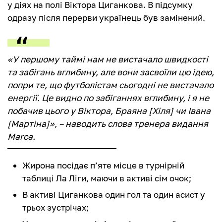
у діях на полі Віктора Циганкова. В підсумку
одразу після перерви українець був замінений.
«У першому таймі нам не вистачало швидкості
та забігань вглибину, але вони засвоїли цю ідею,
попри те, що футболістам сьогодні не вистачало
енергії. Це видно по забіганнях вглибину, і я не
побачив цього у Віктора, Браяна [Хіля] чи Івана
[Мартіна]», – наводить слова тренера видання
Marca.
Жирона посідає п’яте місце в турнірній
таблиці Ла Ліги, маючи в активі сім очок;
В активі Циганкова один гол та один асист у
трьох зустрічах;